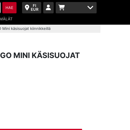
FI
HAE
EUR
MÄLÄT
Mini käsisuojat kiinnikkeillä
GO MINI KÄSISUOJAT