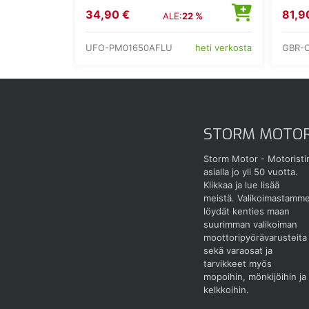
34,90 €
81,9
ALE:
22 %
UFO-PM01650AFLU
GBR-C
heti verkosta
STORM MOTO
Storm Motor - Motoristi
asialla jo yli 50 vuotta.
Klikkaa ja lue lisää
meistä.
Valikoimastamm
löydät kenties maan
suurimman valikoiman
moottoripyörävarusteita
sekä varaosat ja
tarvikkeet myös
mopoihin, mönkijöihin ja
kelkkoihin.