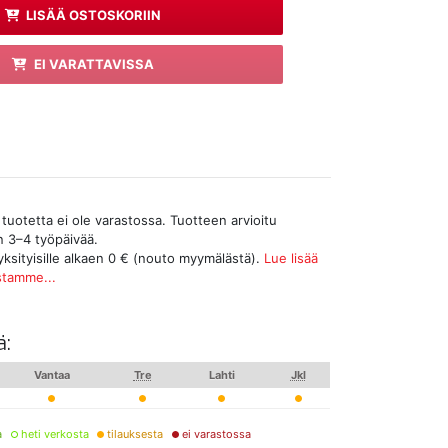
LISÄÄ OSTOSKORIIN
EI VARATTAVISSA
tuotetta ei ole varastossa. Tuotteen arvioitu
n 3–4 työpäivää.
yksityisille alkaen 0 € (nouto myymälästä).
Lue lisää
stamme...
ä:
Vantaa
Tre
Lahti
Jkl
a
heti verkosta
tilauksesta
ei varastossa