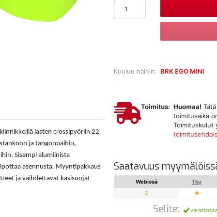
Kuuluu näihin:
BRK EGO MINI
Toimitus:
Huomaa!
Tätä 
toimitusaika o
Toimituskulut 
innikkeillä lasten crossipyöriin 22
toimitusehdoi
ustankoon ja tangonpäihin,
ihin. Sisempi alumiinista
Saatavuus myymälöiss
helpottaa asennusta. Myyntipakkaus
teet ja vaihdettavat käsisuojat
Webissä
Tku
Selite:
varastoss