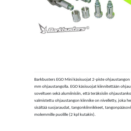
Barkbusters EGO Mini käsisuojat 2-piste ohjaustangon ki
mm ohjaustangolla. EGO käsisuojat kiinnitettään ohja
soveltuen sekä alumiinisiin, että teräksisiin ohjaustanko
valmistettu ohjaustangon kiinnike on nivelletty, joka 
sisältää suojaraudat, tangonkiinnikkeet, tangonpääsovit
molemmille puolille (2 kpl kutakin).