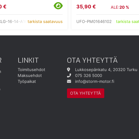
0 €
35,90 €
ALE:
20 %
LG-16-14-A160
UFO-PM01646102
tarkista saatavuus
tarkista sa
R
LINKIT
OTA YHTEYTTÄ
Toimitusehdot
Lukkosepänkatu 4, 20320 Turku
n
Maksuehdot
075 326 5000
Työpaikat
info@storm-motor.fi
e
OTA YHTEYTTÄ