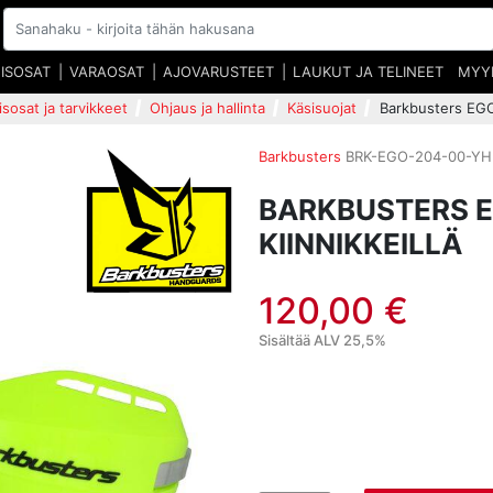
EISOSAT
VARAOSAT
AJOVARUSTEET
LAUKUT JA TELINEET
MYY
isosat ja tarvikkeet
Ohjaus ja hallinta
Käsisuojat
Barkbusters EGO 
Barkbusters
BRK-EGO-204-00-YH
BARKBUSTERS E
KIINNIKKEILLÄ
120,00 €
Sisältää ALV 25,5%