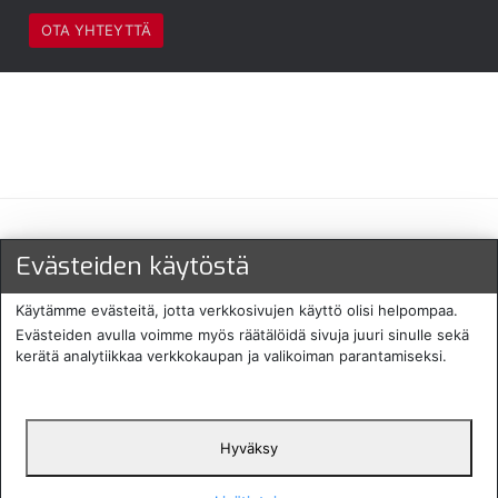
OTA YHTEYTTÄ
Maksu- ja toimitustavat
Evästeiden käytöstä
Käytämme evästeitä, jotta verkkosivujen käyttö olisi helpompaa.
Evästeiden avulla voimme myös räätälöidä sivuja juuri sinulle sekä
kerätä analytiikkaa verkkokaupan ja valikoiman parantamiseksi.
Hyväksy
English
Protecomp
Copyright 2024. All rights
Svenska