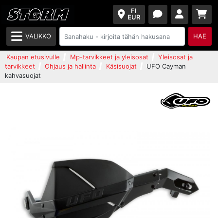
FI
EUR
VALIKKO
HAE
Kaupan etusivulle
Mp-tarvikkeet ja yleisosat
Yleisosat ja
tarvikkeet
Ohjaus ja hallinta
Käsisuojat
UFO Cayman
kahvasuojat