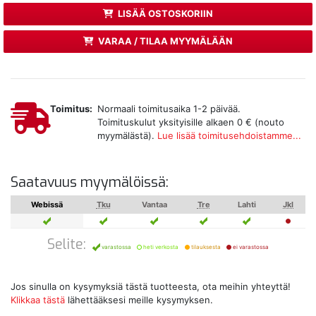
LISÄÄ OSTOSKORIIN
VARAA / TILAA MYYMÄLÄÄN
Toimitus:
Normaali toimitusaika 1-2 päivää.
Toimituskulut yksityisille alkaen 0 € (nouto
myymälästä).
Lue lisää toimitusehdoistamme...
Saatavuus myymälöissä:
Webissä
Tku
Vantaa
Tre
Lahti
Jkl
Selite:
varastossa
heti verkosta
tilauksesta
ei varastossa
Jos sinulla on kysymyksiä tästä tuotteesta, ota meihin yhteyttä!
Klikkaa tästä
lähettääksesi meille kysymyksen.