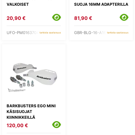
VALKOISET
SUOJA 16MM ADAPTERILLA
20,90 €
81,90 €
UFO-PM01637041
GBR-BLG-16-A160
tarkista saatavuus
tarkista saatavuus
BARKBUSTERS EGO MINI
KÄSISUOJAT
KIINNIKKEILLÄ
120,00 €