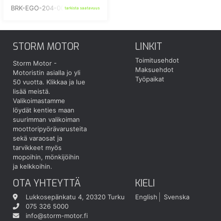
BRK-EGO-204-00-WH
tarkista saatavuus
STORM MOTOR
LINKIT
Toimitusehdot
Storm Motor -
Maksuehdot
Motoristin asialla jo yli
Työpaikat
50 vuotta.
Klikkaa ja lue
lisää meistä.
Valikoimastamme
löydät kenties maan
suurimman valikoiman
moottoripyörävarusteita
sekä varaosat ja
tarvikkeet myös
mopoihin, mönkijöihin
ja kelkkoihin.
OTA YHTEYTTÄ
KIELI
Lukkosepänkatu 4, 20320 Turku
English
Svenska
075 326 5000
info@storm-motor.fi