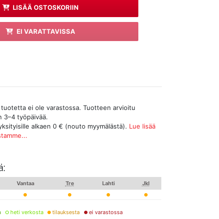
LISÄÄ OSTOSKORIIN
EI VARATTAVISSA
tuotetta ei ole varastossa. Tuotteen arvioitu
n 3–4 työpäivää.
yksityisille alkaen 0 € (nouto myymälästä).
Lue lisää
stamme...
ä:
Vantaa
Tre
Lahti
Jkl
a
heti verkosta
tilauksesta
ei varastossa