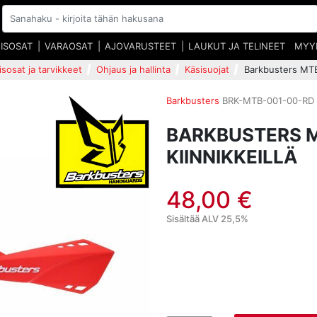
EISOSAT
VARAOSAT
AJOVARUSTEET
LAUKUT JA TELINEET
MYY
isosat ja tarvikkeet
Ohjaus ja hallinta
Käsisuojat
Barkbusters MTB 
Barkbusters
BRK-MTB-001-00-RD
BARKBUSTERS 
KIINNIKKEILLÄ
48,00 €
Sisältää ALV 25,5%