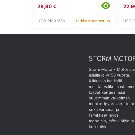
28,90 €
22,9
UFO-PM01636
UFO-
tarkista saatavuus
STORM MOTO
Storm Motor - Motoristi
asialla jo yli 50 vuotta.
Klikkaa ja lue lisää
meistä.
Valikoimastamm
löydät kenties maan
suurimman valikoiman
moottoripyörävarusteita
sekä varaosat ja
tarvikkeet myös
mopoihin, mönkijöihin ja
kelkkoihin.