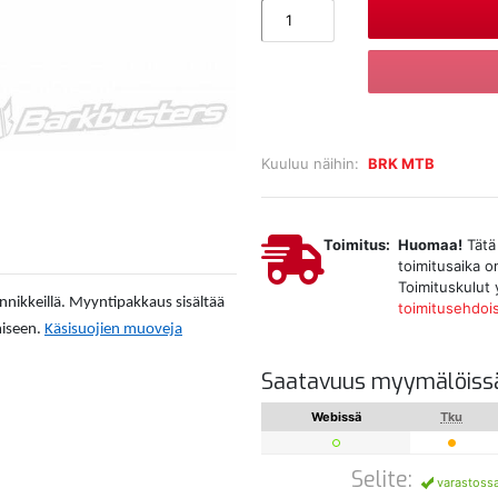
Kuuluu näihin:
BRK MTB
Toimitus:
Huomaa!
Tätä 
toimitusaika o
Toimituskulut 
nikkeillä. Myyntipakkaus sisältää
toimitusehdoi
miseen.
Käsisuojien muoveja
Saatavuus myymälöiss
Webissä
Tku
Selite:
varastoss