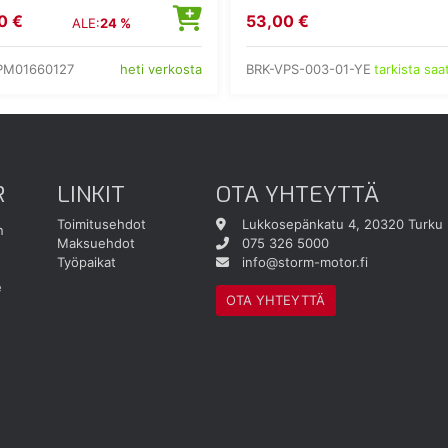
0 €
53,00 €
ALE:
24 %
PM01660127
BRK-VPS-003-01-YE
heti verkosta
tarkista sa
R
LINKIT
OTA YHTEYTTÄ
Toimitusehdot
Lukkosepänkatu 4, 20320 Turku
n
Maksuehdot
075 326 5000
Työpaikat
info@storm-motor.fi
e
OTA YHTEYTTÄ