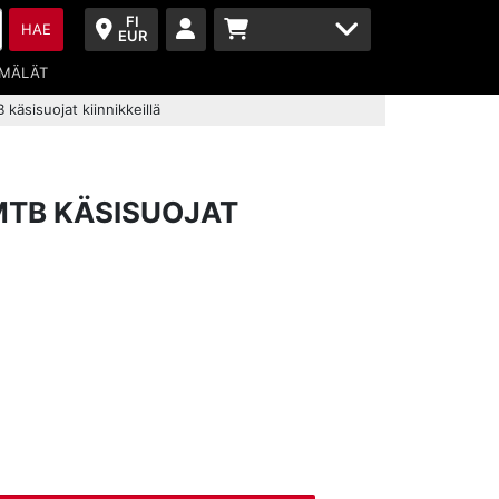
FI
HAE
EUR
MÄLÄT
käsisuojat kiinnikkeillä
MTB KÄSISUOJAT