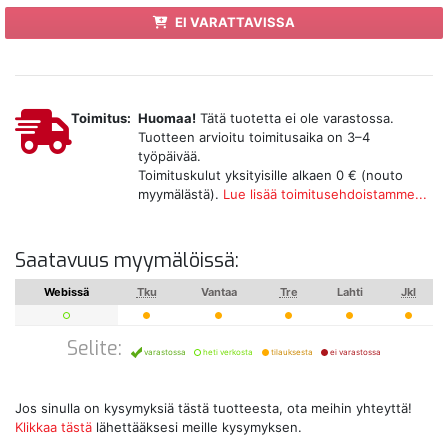
EI VARATTAVISSA
Toimitus:
Huomaa!
Tätä tuotetta ei ole varastossa.
Tuotteen arvioitu toimitusaika on 3–4
työpäivää.
Toimituskulut yksityisille alkaen 0 € (nouto
myymälästä).
Lue lisää toimitusehdoistamme...
Saatavuus myymälöissä:
Webissä
Tku
Vantaa
Tre
Lahti
Jkl
Selite:
varastossa
heti verkosta
tilauksesta
ei varastossa
Jos sinulla on kysymyksiä tästä tuotteesta, ota meihin yhteyttä!
Klikkaa tästä
lähettääksesi meille kysymyksen.