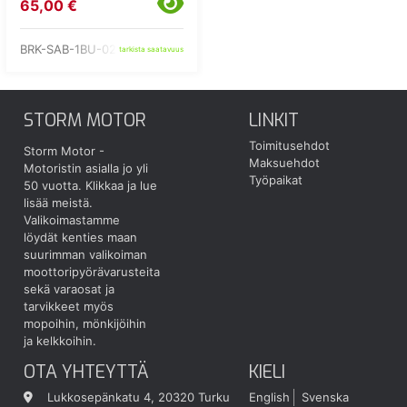
65,00 €
BRK-SAB-1BU-02-WH
tarkista saatavuus
STORM MOTOR
LINKIT
Toimitusehdot
Storm Motor -
Maksuehdot
Motoristin asialla jo yli
Työpaikat
50 vuotta.
Klikkaa ja lue
lisää meistä.
Valikoimastamme
löydät kenties maan
suurimman valikoiman
moottoripyörävarusteita
sekä varaosat ja
tarvikkeet myös
mopoihin, mönkijöihin
ja kelkkoihin.
OTA YHTEYTTÄ
KIELI
Lukkosepänkatu 4, 20320 Turku
English
Svenska