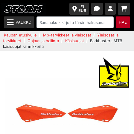
FI
EUR
VALIKKO
HAE
Kaupan etusivulle
Mp-tarvikkeet ja yleisosat
Yleisosat ja
tarvikkeet
Ohjaus ja hallinta
Käsisuojat
Barkbusters MTB
käsisuojat kiinnikkeillä