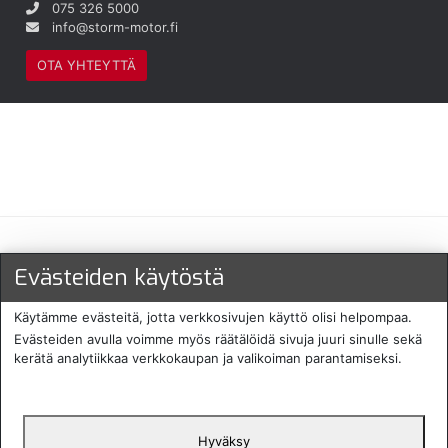
075 326 5000
info@storm-motor.fi
OTA YHTEYTTÄ
Maksu- ja toimitustavat
Evästeiden käytöstä
Käytämme evästeitä, jotta verkkosivujen käyttö olisi helpompaa.
Evästeiden avulla voimme myös räätälöidä sivuja juuri sinulle sekä
kerätä analytiikkaa verkkokaupan ja valikoiman parantamiseksi.
Hyväksy