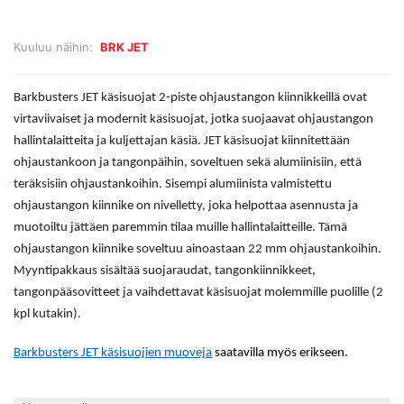
Kuuluu näihin:
BRK JET
Barkbusters JET käsisuojat 2-piste ohjaustangon kiinnikkeillä ovat
virtaviivaiset ja modernit käsisuojat, jotka suojaavat ohjaustangon
hallintalaitteita ja kuljettajan käsiä. JET käsisuojat kiinnitettään
ohjaustankoon ja tangonpäihin, soveltuen sekä alumiinisiin, että
teräksisiin ohjaustankoihin. Sisempi alumiinista valmistettu
ohjaustangon kiinnike on nivelletty, joka helpottaa asennusta ja
muotoiltu jättäen paremmin tilaa muille hallintalaitteille. Tämä
ohjaustangon kiinnike soveltuu ainoastaan 22 mm ohjaustankoihin.
Myyntipakkaus sisältää suojaraudat, tangonkiinnikkeet,
tangonpääsovitteet ja vaihdettavat käsisuojat molemmille puolille (2
kpl kutakin).
Barkbusters JET käsisuojien muoveja
saatavilla myös erikseen.