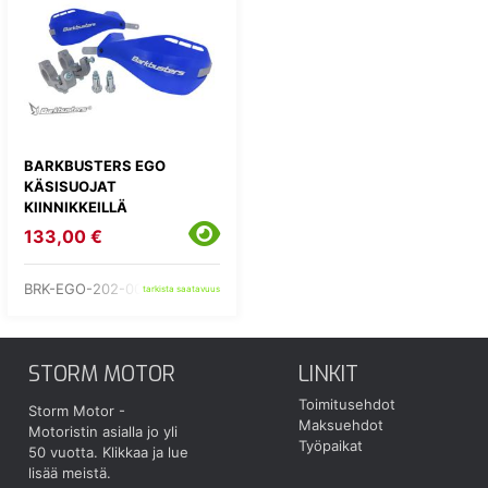
BARKBUSTERS EGO
KÄSISUOJAT
KIINNIKKEILLÄ
133,00 €
BRK-EGO-202-00-BU
tarkista saatavuus
STORM MOTOR
LINKIT
Toimitusehdot
Storm Motor -
Maksuehdot
Motoristin asialla jo yli
Työpaikat
50 vuotta.
Klikkaa ja lue
lisää meistä.