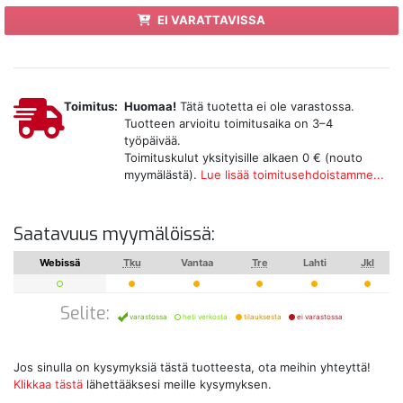
EI VARATTAVISSA
Toimitus:
Huomaa!
Tätä tuotetta ei ole varastossa.
Tuotteen arvioitu toimitusaika on 3–4
työpäivää.
Toimituskulut yksityisille alkaen 0 € (nouto
myymälästä).
Lue lisää toimitusehdoistamme...
Saatavuus myymälöissä:
Webissä
Tku
Vantaa
Tre
Lahti
Jkl
Selite:
varastossa
heti verkosta
tilauksesta
ei varastossa
Jos sinulla on kysymyksiä tästä tuotteesta, ota meihin yhteyttä!
Klikkaa tästä
lähettääksesi meille kysymyksen.