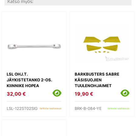
Katso myös:
LSL OHJ.T.
BARKBUSTERS SABRE
JÄYKISTETANKO 2-OS.
KÄSISUOJIEN
KIINNIKE HOPEA
TUULENOHJAIMET
32,00 €
19,90 €
LSL-122ST02SIG
BRK-B-084-YE
tarkista saatavuus
tarkista saatavuus