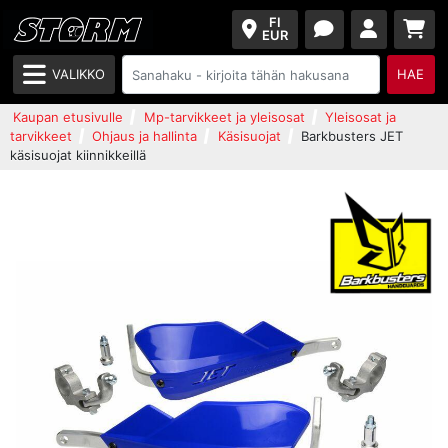
FI
EUR
VALIKKO
HAE
Kaupan etusivulle
Mp-tarvikkeet ja yleisosat
Yleisosat ja
tarvikkeet
Ohjaus ja hallinta
Käsisuojat
Barkbusters JET
käsisuojat kiinnikkeillä