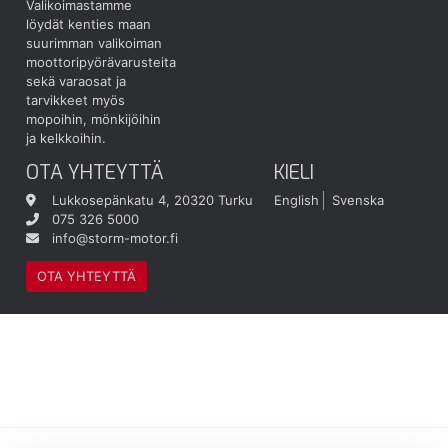
Valikoimastamme
löydät kenties maan
suurimman valikoiman
moottoripyörävarusteita
sekä varaosat ja
tarvikkeet myös
mopoihin, mönkijöihin
ja kelkkoihin.
OTA YHTEYTTÄ
KIELI
Lukkosepänkatu 4, 20320 Turku
English
Svenska
075 326 5000
info@storm-motor.fi
OTA YHTEYTTÄ