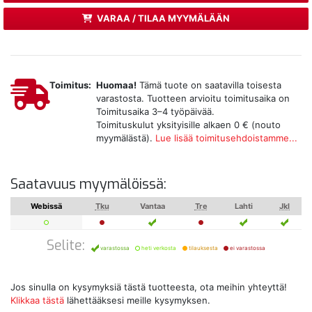
VARAA / TILAA MYYMÄLÄÄN
Toimitus:
Huomaa!
Tämä tuote on saatavilla toisesta
varastosta. Tuotteen arvioitu toimitusaika on
Toimitusaika 3–4 työpäivää.
Toimituskulut yksityisille alkaen 0 € (nouto
myymälästä).
Lue lisää toimitusehdoistamme...
Saatavuus myymälöissä:
Webissä
Tku
Vantaa
Tre
Lahti
Jkl
Selite:
varastossa
heti verkosta
tilauksesta
ei varastossa
Jos sinulla on kysymyksiä tästä tuotteesta, ota meihin yhteyttä!
Klikkaa tästä
lähettääksesi meille kysymyksen.