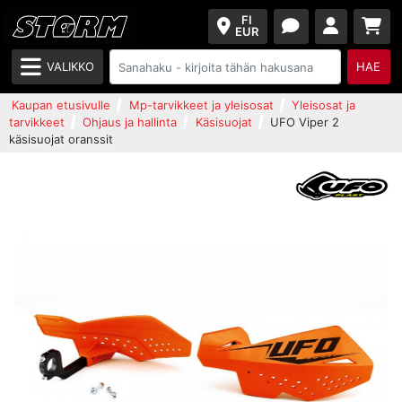
FI
EUR
VALIKKO
HAE
Kaupan etusivulle
Mp-tarvikkeet ja yleisosat
Yleisosat ja
tarvikkeet
Ohjaus ja hallinta
Käsisuojat
UFO Viper 2
käsisuojat oranssit