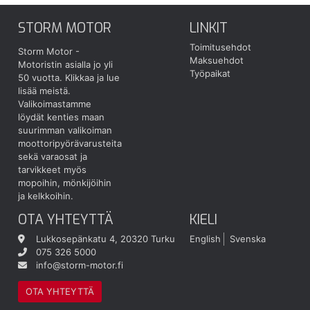
STORM MOTOR
LINKIT
Toimitusehdot
Storm Motor -
Maksuehdot
Motoristin asialla jo yli
Työpaikat
50 vuotta.
Klikkaa ja lue
lisää meistä.
Valikoimastamme
löydät kenties maan
suurimman valikoiman
moottoripyörävarusteita
sekä varaosat ja
tarvikkeet myös
mopoihin, mönkijöihin
ja kelkkoihin.
OTA YHTEYTTÄ
KIELI
Lukkosepänkatu 4, 20320 Turku
English
Svenska
075 326 5000
info@storm-motor.fi
OTA YHTEYTTÄ