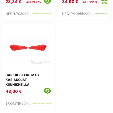
28,34 €
34,90 €
ALE:
37 %
ALE:
22 %
UFO-KT03033127
UFO-PM01650001
tarkista saatavuus
heti verkosta
BARKBUSTERS MTB
KÄSISUOJAT
KIINNIKKEILLÄ
48,00 €
BRK-MTB-001-00-RD
tarkista saatavuus