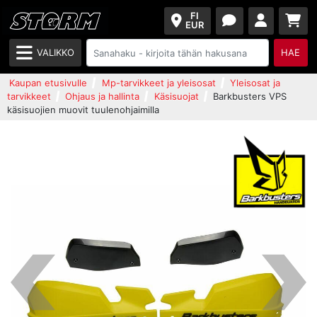
FI
EUR
VALIKKO
HAE
Kaupan etusivulle
Mp-tarvikkeet ja yleisosat
Yleisosat ja
tarvikkeet
Ohjaus ja hallinta
Käsisuojat
Barkbusters VPS
käsisuojien muovit tuulenohjaimilla