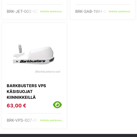
BRK-JET-002-02-GR
BRK-SAB-1WH-02-WH
tarkista saatavuus
tarkista saatavuus
BARKBUSTERS VPS
KÄSISUOJAT
KIINNIKKEILLÄ
63,00 €
BRK-VPS-007-01-WH
tarkista saatavuus