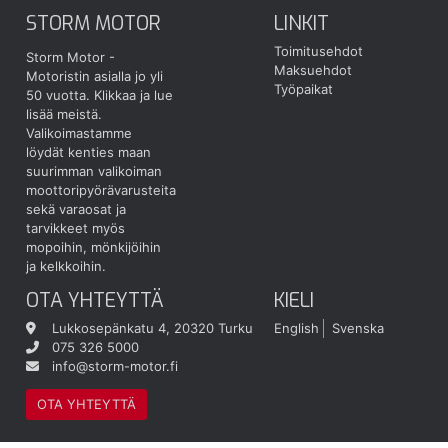
STORM MOTOR
LINKIT
Toimitusehdot
Storm Motor -
Maksuehdot
Motoristin asialla jo yli
Työpaikat
50 vuotta.
Klikkaa ja lue
lisää meistä.
Valikoimastamme
löydät kenties maan
suurimman valikoiman
moottoripyörävarusteita
sekä varaosat ja
tarvikkeet myös
mopoihin, mönkijöihin
ja kelkkoihin.
OTA YHTEYTTÄ
KIELI
Lukkosepänkatu 4, 20320 Turku
English
Svenska
075 326 5000
info@storm-motor.fi
OTA YHTEYTTÄ