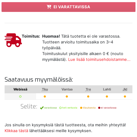
EI VARATTAVISSA
Toimitus:
Huomaa!
Tätä tuotetta ei ole varastossa.
Tuotteen arvioitu toimitusaika on 3–4
työpäivää.
Toimituskulut yksityisille alkaen 0 € (nouto
myymälästä).
Lue lisää toimitusehdoistamme...
Saatavuus myymälöissä:
Webissä
Tku
Vantaa
Tre
Lahti
Jkl
Selite:
varastossa
heti verkosta
tilauksesta
ei varastossa
Jos sinulla on kysymyksiä tästä tuotteesta, ota meihin yhteyttä!
Klikkaa tästä
lähettääksesi meille kysymyksen.