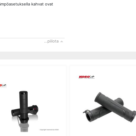
 lämpöasetuksella kahvat ovat
…piilota