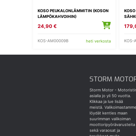
KOSO PEUKALONLÄMMITIN (KOSON
KOSO
LÄMPÖKAHVOIHIN)
SÄHK
24,90 €
179,
KOS-AM00009B
KOS-
heti verkosta
STORM MOTO
Storm Motor - Motoristi
asialla jo yli 50 vuotta.
Klikkaa ja lue lisää
meistä.
Valikoimastamm
löydät kenties maan
suurimman valikoiman
moottoripyörävarusteita
sekä varaosat ja