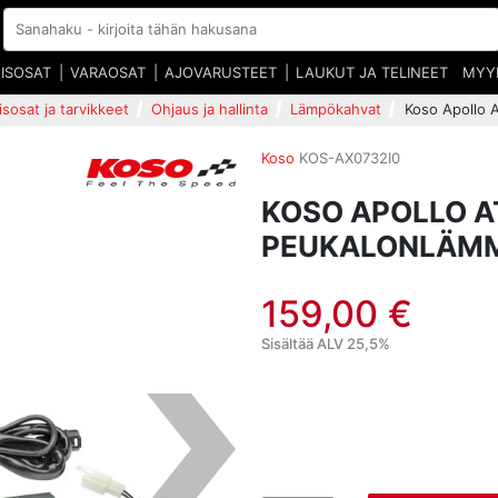
EISOSAT
VARAOSAT
AJOVARUSTEET
LAUKUT JA TELINEET
MYY
isosat ja tarvikkeet
Ohjaus ja hallinta
Lämpökahvat
Koso Apollo 
Koso
KOS-AX0732I0
KOSO APOLLO 
PEUKALONLÄMM
159,00 €
Sisältää ALV 25,5%