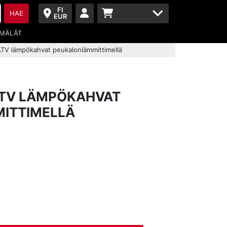
FI
HAE
EUR
MÄLÄT
ATV lämpökahvat peukalonlämmittimellä
ATV LÄMPÖKAHVAT
ITTIMELLÄ