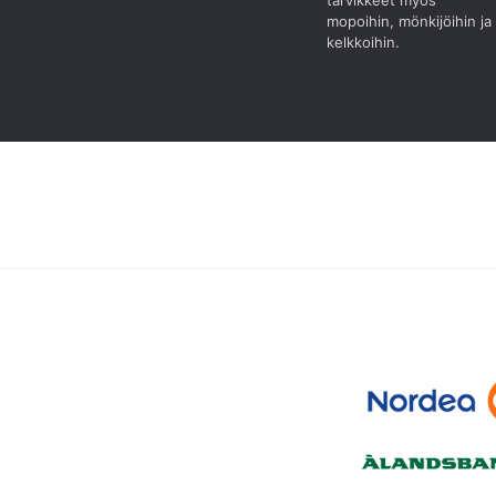
tarvikkeet myös
mopoihin, mönkijöihin ja
kelkkoihin.