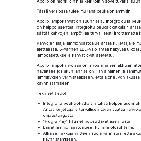
Apollo on mönkijöihin ja kelkkoihin soveltuvaksi suun
Tässä versiossa tulee mukana peukalonlämmitin
Apollo lämpökahvat on suunniteltu integroidulla peuk
on helppo asentaa. Integroitu peukalokatkaisin antaa
säätää kahvojen lämpötilaa turvallisesti irroittamatta
Kahvojen laaja lämmönsäätöalue antaa kuljettajalle m
ajettaessa. 5-värinen LED-valo antaa näkyvää ulkoasua
lämpöasetukselle kahvat ovat asetettu.
Apollo lämpökahvoissa on myös alhaisen akkujännitte
havaitsee jos akun jännite on liian alhainen ja sammu
lämmityksen varmistaakseen, että ajoneuvon akussa on
käynnistämiseen.
Tekniset tiedot:
Integroitu peukalokatkaisin takaa helpon asennuk
Antaa kuljettajalle turvallisen tavan säätää kahvoj
ohjaustangosta.
“Plug & Play” liittimet nopeuttavat asennusta.
Laajat lämmönsäätöalueet kylmille olosuhteille.
Alhaisen akkujännitteen suoja varmistaa, että aku
käynnistämiseen.