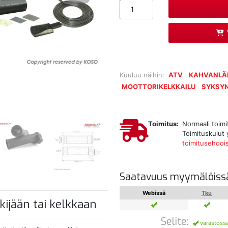
Kuuluu näihin:
ATV
KAHVANLÄ
MOOTTORIKELKKAILU
SYKSYN
Toimitus:
Normaali toimi
Toimituskulut 
toimitusehdoi
Saatavuus myymälöiss
Webissä
Tku
jään tai kelkkaan
Selite:
varastoss