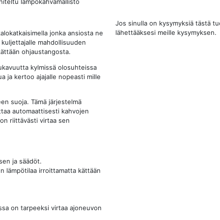
niteltu lämpökahvamallisto
Jos sinulla on kysymyksiä tästä t
lähettääksesi meille kysymyksen.
alokatkaisimella jonka ansiosta ne
 kuljettajalle mahdollisuuden
 kättään ohjaustangosta.
ukavuutta kylmissä olosuhteissa
 ja kertoo ajajalle nopeasti mille
en suoja. Tämä järjestelmä
ttaa automaattisesti kahvojen
 riittävästi virtaa sen
sen ja säädöt.
en lämpötilaa irroittamatta kättään
ssa on tarpeeksi virtaa ajoneuvon