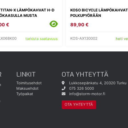
 TITAN-X LÄMPÖKAHVAT H-D
KOSO BICYCLE LÄMPÖKAHVAT
ÖKAASULLA MUSTA
POLKUPYÖRÄÄN
00 €
89,90 €
AX068K00
KOS-AX130002
tarkista saatavuus
heti v
R
LINKIT
OTA YHTEYTTÄ
Toimitusehdot
Lukkosepänkatu 4, 20320 Turku
n
Maksuehdot
075 326 5000
Työpaikat
info@storm-motor.fi
e
OTA YHTEYTTÄ