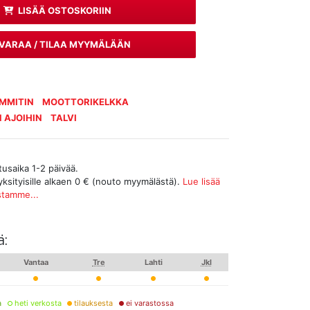
LISÄÄ OSTOSKORIIN
VARAA / TILAA MYYMÄLÄÄN
MMITIN
MOOTTORIKELKKA
 AJOIHIN
TALVI
tusaika 1-2 päivää.
yksityisille alkaen 0 € (nouto myymälästä).
Lue lisää
stamme...
ä:
Vantaa
Tre
Lahti
Jkl
a
heti verkosta
tilauksesta
ei varastossa