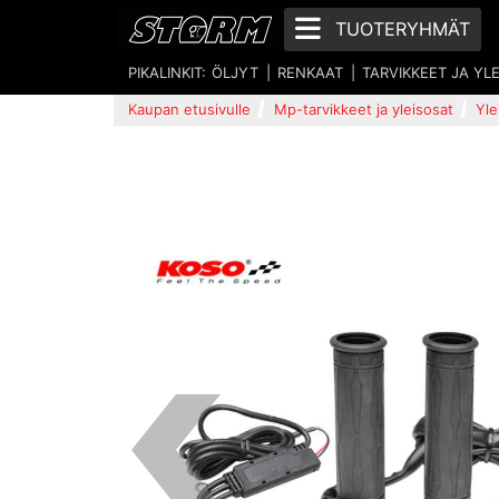
TUOTERYHMÄT
PIKALINKIT:
ÖLJYT
RENKAAT
TARVIKKEET JA YL
Kaupan etusivulle
Mp-tarvikkeet ja yleisosat
Yle