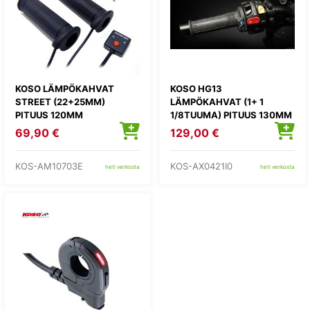
KOSO LÄMPÖKAHVAT
KOSO HG13
STREET (22+25MM)
LÄMPÖKAHVAT (1+ 1
PITUUS 120MM
1/8TUUMA) PITUUS 130MM
69,90 €
129,00 €
KOS-AM10703E
KOS-AX0421I0
heti verkosta
heti verkosta