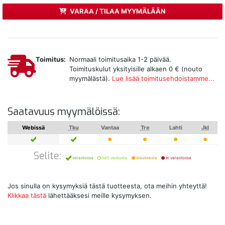
VARAA / TILAA MYYMÄLÄÄN
Toimitus:
Normaali toimitusaika 1-2 päivää.
Toimituskulut yksityisille alkaen 0 € (nouto
myymälästä).
Lue lisää toimitusehdoistamme...
Saatavuus myymälöissä:
Webissä
Tku
Vantaa
Tre
Lahti
Jkl
Selite:
varastossa
heti verkosta
tilauksesta
ei varastossa
Jos sinulla on kysymyksiä tästä tuotteesta, ota meihin yhteyttä!
Klikkaa tästä
lähettääksesi meille kysymyksen.