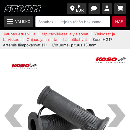
FI
EUR
VALIKKO
HAE
Kaupan etusivulle
Mp-tarvikkeet ja yleisosat
Yleisosat ja
tarvikkeet
Ohjaus ja hallinta
Lämpökahvat
Koso HG17
Artemis lämpökahvat (1+ 1 1/8tuuma) pituus 130mm