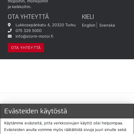
mopoihin, mönkijöihin
ja kelkkoihin.
OTA YHTEYTTÄ
KIELI
Lukkosepänkatu 4, 20320 Turku
English
Svenska
075 326 5000
info@storm-motor.fi
OTA YHTEYTTÄ
Maksu- ja toimitustavat
Evästeiden käytöstä
Käytämme evästeitä, jotta verkkosivujen käyttö olisi helpompaa.
Evästeiden avulla voimme myös räätälöidä sivuja juuri sinulle sekä