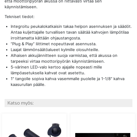
että moottoripyörän akussa on riittävästi virtaa sen
käynnistämiseen.
Tekniset tiedot:
Integroitu peukalokatkaisin takaa helpon asennuksen ja säädöt.
Antaa kuljettajalle turvallisen tavan säätää kahvojen lämpötilaa
irroittamatta kättään ohjaustangosta.
“Plug & Play” liittimet nopeuttavat asennusta.
Laajat lämmönsäätöalueet kylmille olosuhteille.
Alhaisen akkujännitteen suoja varmistaa, että akussa on
tarpeeksi virtaa moottoripyörän käynnistämiseen.
5-värinen LED-valo kertoo ajajalle nopeasti mille
lämpöasetuksella kahvat ovat asetettu.
1" tangolle sopiva kahva vasemmalle puolelle ja 1-1/8" kahva
kaasurullan päälle.
Katso myös: