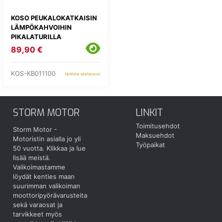
KOSO PEUKALOKATKAISIN
LÄMPÖKAHVOIHIN
PIKALATURILLA
89,90 €
KOS-KB011100
tarkista saatavuus
STORM MOTOR
LINKIT
Toimitusehdot
Storm Motor -
Maksuehdot
Motoristin asialla jo yli
Työpaikat
50 vuotta.
Klikkaa ja lue
lisää meistä.
Valikoimastamme
löydät kenties maan
suurimman valikoiman
moottoripyörävarusteita
sekä varaosat ja
tarvikkeet myös