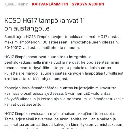
Kuuluu näihin:
KAHVANLÄMMITIN
SYKSYN AJOIHIN
KOSO HG17 lämpökahvat 1"
ohjaustangolle
Suosittujen HG13 lämpökahvojen tehokkaampi malli HG17 nostaa
maksimilämpötehon 100 asteeseen, lämpötehoalueen ollessa n.
50-100°C valitusta lämpötehosta riippuen.
HG17 lämpökahvat ovat suunniteltu integroidulla
peukalokatkaisimella minkä vuoksi ne ovat helppo asentaa mihin
tahansa moottoripyörään. Integroitu peukalokatkaisin antaa
kuljettajalle mahdollisuuden säätää kahvojen lämpötilaa turvallisesti
irroittamatta kättään ohjaustangosta.
Kahvojen laaja lämmönsäätöalue antaa kuljettajalle mukavuutta
kylmissä olosuhteissa ajettaessa. 5-värinen LED-valo antaa
näkyvää ulkoasua ja kertoo ajajalle nopeasti mille lämpöasetukselle
kahvat ovat asetettu.
HG17 lämpökahvoissa on myös alhaisen akkujännitteen suoja.
Tämä järjestelmä havaitsee jos akun jännite on liian alhainen ja
sammuttaa automaattisesti kahvojen lämmityksen varmistaakseen,