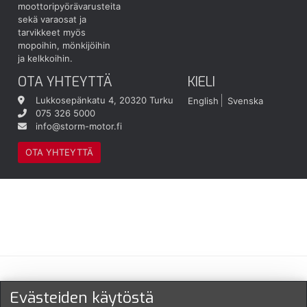
moottoripyörävarusteita
sekä varaosat ja
tarvikkeet myös
mopoihin, mönkijöihin
ja kelkkoihin.
OTA YHTEYTTÄ
KIELI
Lukkosepänkatu 4, 20320 Turku
English
Svenska
075 326 5000
info@storm-motor.fi
OTA YHTEYTTÄ
Maksu- ja toimitustavat
Evästeiden käytöstä