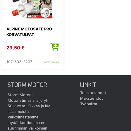
ALPINE MOTOSAFE PRO
KORVATULPAT
29,50 €
107-603-2207
heti verkosta
STORM MOTOR
LINKIT
Toimitusehdot
Storm Motor -
Maksuehdot
Motoristin asialla jo yli
Työpaikat
50 vuotta.
Klikkaa ja lue
lisää meistä.
Valikoimastamme
löydät kenties maan
suurimman valikoiman