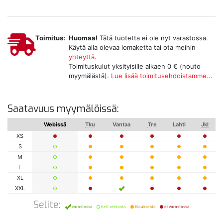
Toimitus:
Huomaa!
Tätä tuotetta ei ole nyt varastossa.
Käytä alla olevaa lomaketta tai ota meihin
yhteyttä
.
Toimituskulut yksityisille alkaen 0 € (nouto
myymälästä).
Lue lisää toimitusehdoistamme...
Saatavuus myymälöissä:
Webissä
Tku
Vantaa
Tre
Lahti
Jkl
XS
S
M
L
XL
XXL
Selite:
varastossa
heti verkosta
tilauksesta
ei varastossa