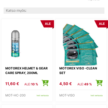
Katso myös:
ALE
ALE
MOTOREX HELMET & GEAR
MOTOREX VISO -CLEAN
CARE SPRAY, 200ML
SET
11,60 €
4,50 €
ALE:
10 %
ALE:
49 %
MOT-HC-200
MOT-VISO
heti verkosta
heti verkosta