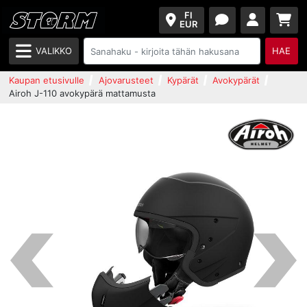
FI
EUR
VALIKKO
HAE
Kaupan etusivulle
Ajovarusteet
Kypärät
Avokypärät
Airoh J-110 avokypärä mattamusta