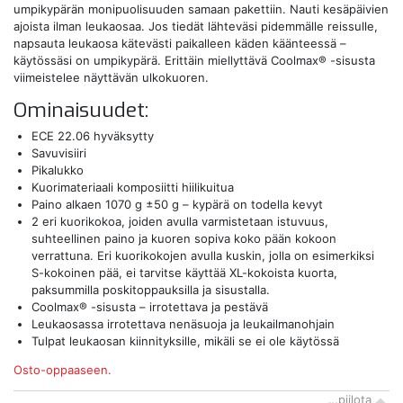
umpikypärän monipuolisuuden samaan pakettiin. Nauti kesäpäivien
ajoista ilman leukaosaa. Jos tiedät lähteväsi pidemmälle reissulle,
napsauta leukaosa kätevästi paikalleen käden käänteessä –
käytössäsi on umpikypärä. Erittäin miellyttävä Coolmax® -sisusta
viimeistelee näyttävän ulkokuoren.
Ominaisuudet:
ECE 22.06 hyväksytty
Savuvisiiri
Pikalukko
Kuorimateriaali komposiitti hiilikuitua
Paino alkaen 1070 g ±50 g – kypärä on todella kevyt
2 eri kuorikokoa, joiden avulla varmistetaan istuvuus,
suhteellinen paino ja kuoren sopiva koko pään kokoon
verrattuna. Eri kuorikokojen avulla kuskin, jolla on esimerkiksi
S-kokoinen pää, ei tarvitse käyttää XL-kokoista kuorta,
paksummilla poskitoppauksilla ja sisustalla.
Coolmax® -sisusta – irrotettava ja pestävä
Leukaosassa irrotettava nenäsuoja ja leukailmanohjain
Tulpat leukaosan kiinnityksille, mikäli se ei ole käytössä
Osto-oppaaseen.
…piilota