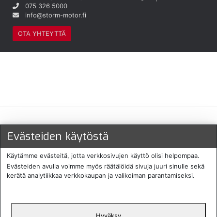
075 326 5000
info@storm-motor.fi
OTA YHTEYTTÄ
Maksu- ja toimitustavat
Evästeiden käytöstä
Käytämme evästeitä, jotta verkkosivujen käyttö olisi helpompaa.
Evästeiden avulla voimme myös räätälöidä sivuja juuri sinulle sekä
kerätä analytiikkaa verkkokaupan ja valikoiman parantamiseksi.
Hyväksy