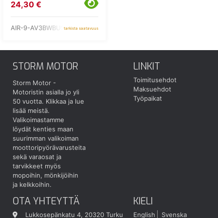
24,30 €
AIR-9-AV3BWBUS-1
tarkista saatavuus
STORM MOTOR
LINKIT
Toimitusehdot
Storm Motor -
Maksuehdot
Motoristin asialla jo yli
Työpaikat
50 vuotta.
Klikkaa ja lue
lisää meistä.
Valikoimastamme
löydät kenties maan
suurimman valikoiman
moottoripyörävarusteita
sekä varaosat ja
tarvikkeet myös
mopoihin, mönkijöihin
ja kelkkoihin.
OTA YHTEYTTÄ
KIELI
Lukkosepänkatu 4, 20320 Turku
English
Svenska