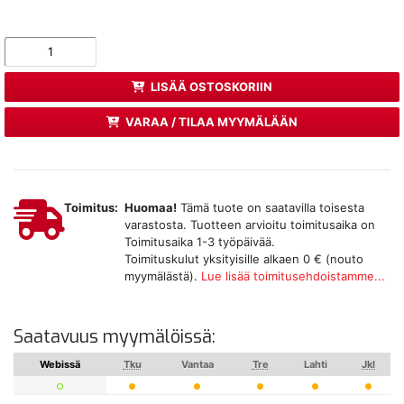
LISÄÄ OSTOSKORIIN
VARAA / TILAA MYYMÄLÄÄN
Toimitus:
Huomaa!
Tämä tuote on saatavilla toisesta
varastosta. Tuotteen arvioitu toimitusaika on
Toimitusaika 1-3 työpäivää.
Toimituskulut yksityisille alkaen 0 € (nouto
myymälästä).
Lue lisää toimitusehdoistamme...
Saatavuus myymälöissä:
Webissä
Tku
Vantaa
Tre
Lahti
Jkl