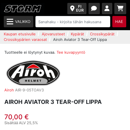
FI
EUR
VALIKKO
HAE
Kaupan etusivulle
Ajovarusteet
Kypärät
Crossikypärät
Crossikypärien varaosat
Airoh Aviator 3 Tear-Off Lippa
Tuotteelle ei löytynyt kuvaa.
Tee kuvapyyntö
Airoh
AIR-9-05TOAV3
AIROH AVIATOR 3 TEAR-OFF LIPPA
70,00 €
Sisältää ALV 25,5%