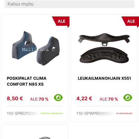
Katso myös:
ALE
ALE
POSKIPALAT CLIMA
LEUKAILMANOHJAIN X551
COMFORT N85 XS
8,50 €
4,22 €
ALE:
70 %
ALE:
70 %
110-SPRCP00000244
110-SPWPR00000015
tarkista saatavuus
ei varastossa