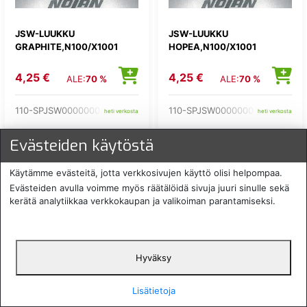
JSW-LUUKKU
JSW-LUUKKU
GRAPHITE,N100/X1001
HOPEA,N100/X1001
4,25 €
4,25 €
ALE:
70 %
ALE:
70 %
110-SPJSW00000002
110-SPJSW00000001
heti verkosta
heti verkosta
Evästeiden käytöstä
ALE
ALE
Käytämme evästeitä, jotta verkkosivujen käyttö olisi helpompaa.
Evästeiden avulla voimme myös räätälöidä sivuja juuri sinulle sekä
kerätä analytiikkaa verkkokaupan ja valikoiman parantamiseksi.
Hyväksy
JSW-LUUKKU, ATL. BLUE,
JSW-LUUKKU, FLAT BLUE,
N102
N102
Lisätietoja