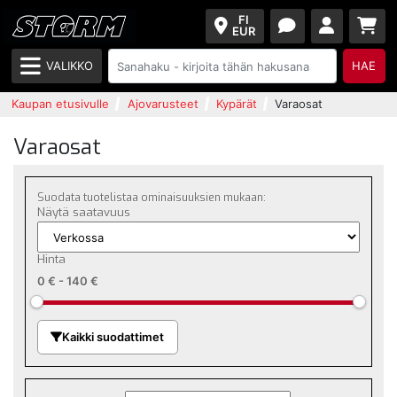
FI
EUR
VALIKKO
HAE
Kaupan etusivulle
Ajovarusteet
Kypärät
Varaosat
Varaosat
Suodata tuotelistaa ominaisuuksien mukaan:
Näytä saatavuus
Hinta
0 €
-
140 €
Kaikki suodattimet