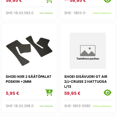
59,95 €
59,95 €
SHE-18.03.583.0
SHE- 1803-5-
heti verkosta
tarkista saatavuus
SHOEI NXR 2 SÄÄTÖPALAT
SHOEI SISÄVUORI GT AIR
POSKIIN +2MM
2/J-CRUISE 2 HATTUOSA
L/13
5,95 €
59,95 €
SHE-18.03.268.0
SHE-1803-5090
heti verkosta
tarkista saatavuus