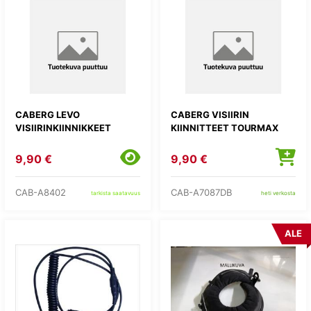
CABERG LEVO
CABERG VISIIRIN
VISIIRINKIINNIKKEET
KIINNITTEET TOURMAX
9,90 €
9,90 €
CAB-A8402
CAB-A7087DB
tarkista saatavuus
heti verkosta
ALE