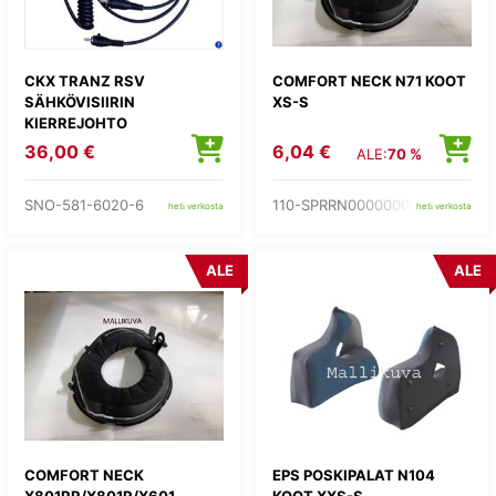
CKX TRANZ RSV
COMFORT NECK N71 KOOT
SÄHKÖVISIIRIN
XS-S
KIERREJOHTO
36,00 €
6,04 €
ALE:
70 %
SNO-581-6020-6
110-SPRRN00000002
heti verkosta
heti verkosta
ALE
ALE
COMFORT NECK
EPS POSKIPALAT N104
X801RR/X801R/X601
KOOT XXS-S