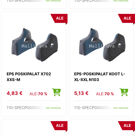
110-SPECP00000006
110-SPECP00000027
heti verkosta
heti verkosta
ALE
ALE
EPS POSKIPALAT X702
EPS-POSKIPALAT KOOT L-
XXS-M
XL-XXL N103
4,83 €
5,13 €
ALE:
70 %
ALE:
70 %
110-SPECP00000026
110-SPECP00000004
heti verkosta
heti verkosta
ALE
ALE