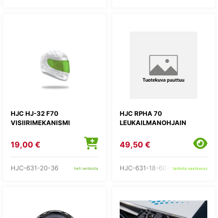
HJC HJ-32 F70
HJC RPHA 70
VISIIRIMEKANISMI
LEUKAILMANOHJAIN
19,00 €
49,50 €
HJC-631-20-36
HJC-631-18-60-8
heti verkosta
tarkista saatavuus