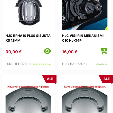
HJC RPHA10 PLUS SISUSTA
HJC VISIIRIN MEKANISMI
XS 12MM
C10 HJ-34P
39,90 €
16,00 €
HJC-HFH02D11012
HJC-631-23021
tarkista saatavuus
heti verkosta
ALE
ALE