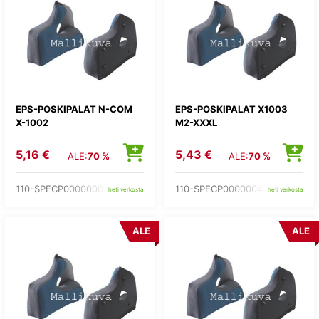
EPS-POSKIPALAT N-COM
EPS-POSKIPALAT X1003
X-1002
M2-XXXL
5,16 €
5,43 €
ALE:
70 %
ALE:
70 %
110-SPECP00000003
110-SPECP00000047
heti verkosta
heti verkosta
ALE
ALE