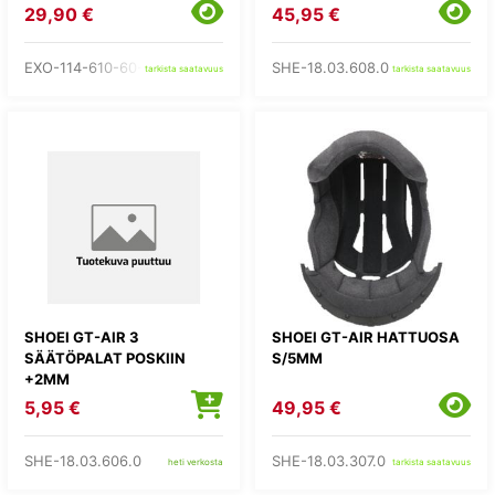
29,90 €
45,95 €
EXO-114-610-60-
SHE-18.03.608.0
tarkista saatavuus
tarkista saatavuus
SHOEI GT-AIR 3
SHOEI GT-AIR HATTUOSA
SÄÄTÖPALAT POSKIIN
S/5MM
+2MM
5,95 €
49,95 €
SHE-18.03.606.0
SHE-18.03.307.0
heti verkosta
tarkista saatavuus