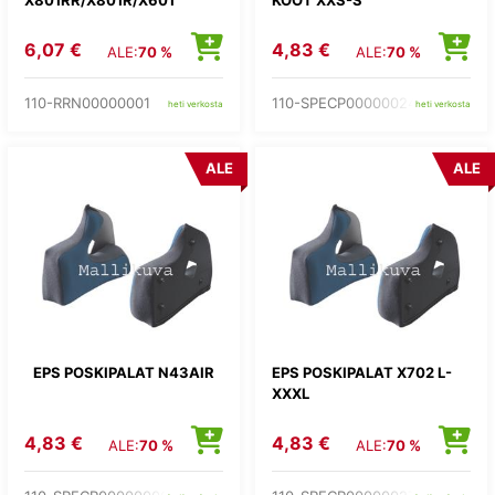
6,07 €
4,83 €
ALE:
70 %
ALE:
70 %
110-RRN00000001
110-SPECP00000024
heti verkosta
heti verkosta
ALE
ALE
EPS POSKIPALAT N43AIR
EPS POSKIPALAT X702 L-
XXXL
4,83 €
4,83 €
ALE:
70 %
ALE:
70 %