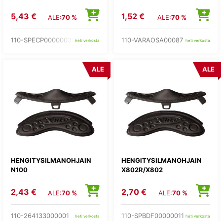
5,43 €
1,52 €
ALE:
70 %
ALE:
70 %
110-SPECP00000039
110-VARAOSA00087
heti verkosta
heti verkosta
ALE
ALE
HENGITYSILMANOHJAIN
HENGITYSILMANOHJAIN
N100
X802R/X802
2,43 €
2,70 €
ALE:
70 %
ALE:
70 %
110-264133000001
110-SPBDF00000011
heti verkosta
heti verkosta