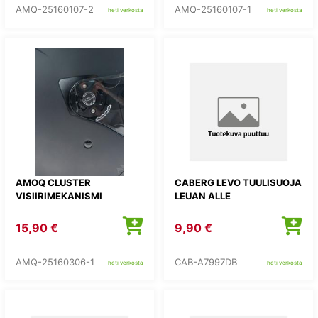
AMQ-25160107-2
AMQ-25160107-1
heti verkosta
heti verkosta
AMOQ CLUSTER
CABERG LEVO TUULISUOJA
VISIIRIMEKANISMI
LEUAN ALLE
15,90 €
9,90 €
AMQ-25160306-1
CAB-A7997DB
heti verkosta
heti verkosta