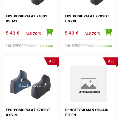
EPS-POSKIPALAT X1003
EPS-POSKIPALAT X702GT
XS-M1
L-XXXL
5,43 €
5,43 €
ALE:
70 %
ALE:
70 %
110-SPECP00000046
110-SPECP00000040
heti verkosta
heti verkosta
ALE
ALE
EPS-POSKIPALAT X702GT
HENGITYSILMAN OHJAIN
XXS-M
ETEEN