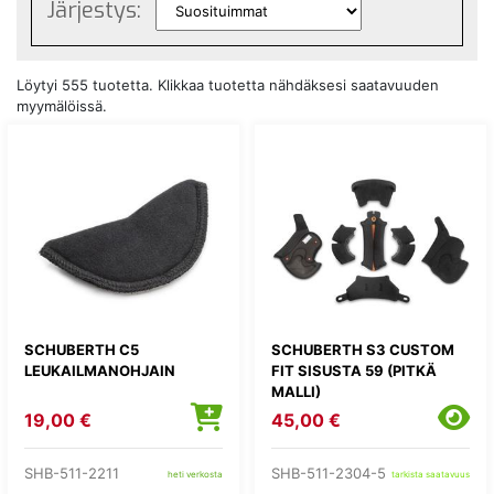
Järjestys:
Löytyi 555 tuotetta. Klikkaa tuotetta nähdäksesi saatavuuden
myymälöissä.
SCHUBERTH C5
SCHUBERTH S3 CUSTOM
LEUKAILMANOHJAIN
FIT SISUSTA 59 (PITKÄ
MALLI)
19,00 €
45,00 €
SHB-511-2211
SHB-511-2304-5
heti verkosta
tarkista saatavuus