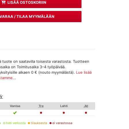
LISÄÄ OSTOSKORIIN
VARAA / TILAA MYYMÄLÄÄN
tuote on saatavilla toisesta varastosta. Tuotteen
tusaika on Toimitusaika 3–4 työpäivää.
yksityisille alkaen 0 € (nouto myymälästä).
Lue lisää
stamme...
ä:
Vantaa
Tre
Lahti
Jkl
a
heti verkosta
tilauksesta
ei varastossa