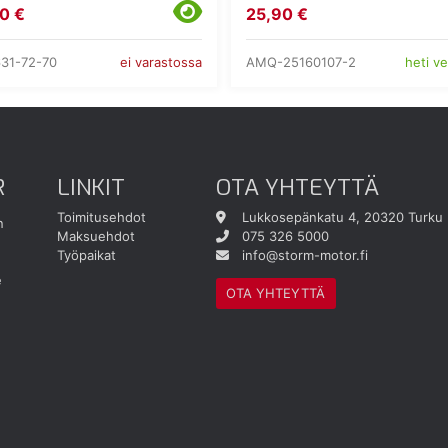
0 €
25,90 €
31-72-70
AMQ-25160107-2
ei varastossa
heti v
R
LINKIT
OTA YHTEYTTÄ
Toimitusehdot
Lukkosepänkatu 4, 20320 Turku
n
Maksuehdot
075 326 5000
Työpaikat
info@storm-motor.fi
e
OTA YHTEYTTÄ