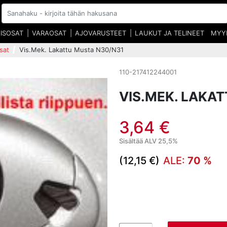
EISOSAT
VARAOSAT
AJOVARUSTEET
LAUKUT JA TELINEET
MYY
sat
Vis.Mek. Lakattu Musta N30/N31
110-217412244001
VIS.MEK. LAKA
3,64 €
Sisältää ALV 25,5%
(12,15 €)
ALE:
70 %