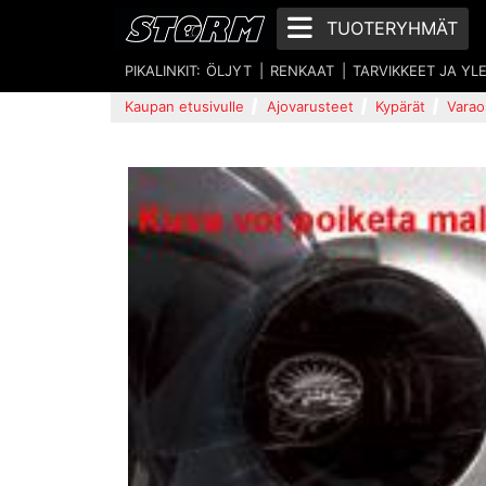
TUOTERYHMÄT
PIKALINKIT:
ÖLJYT
RENKAAT
TARVIKKEET JA YL
Kaupan etusivulle
Ajovarusteet
Kypärät
Varao