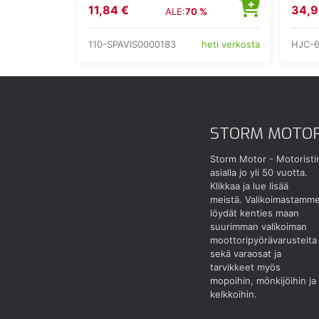
11,84 €
34,9
ALE:
70 %
110-SPAVIS0000183
HJC-6
heti verkosta
STORM MOTO
Storm Motor - Motoristi
asialla jo yli 50 vuotta.
Klikkaa ja lue lisää
meistä.
Valikoimastamm
löydät kenties maan
suurimman valikoiman
moottoripyörävarusteita
sekä varaosat ja
tarvikkeet myös
mopoihin, mönkijöihin ja
kelkkoihin.