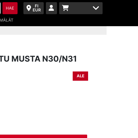
FI
HAE
EUR
MÄLÄT
TTU MUSTA N30/N31
ALE