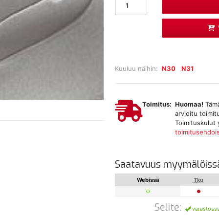
Kuuluu näihin:
N30
N31
Toimitus:
Huomaa!
Tämä 
arvioitu toimi
Toimituskulut 
toimitusehdoi
Saatavuus myymälöiss
Webissä
Tku
Selite:
varastoss