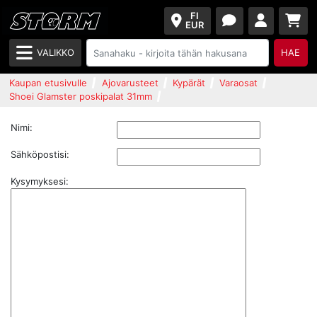
FI
EUR
VALIKKO
HAE
Kaupan etusivulle
Ajovarusteet
Kypärät
Varaosat
Shoei Glamster poskipalat 31mm
Nimi:
Sähköpostisi:
Kysymyksesi: