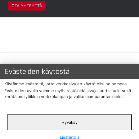
OTA YHTEYTTÄ
Maksu- ja toimitustavat
Evästeiden käytöstä
Käytämme evästeitä, jotta verkkosivujen käyttö olisi helpompaa.
Evästeiden avulla voimme myös räätälöidä sivuja juuri sinulle sekä
kerätä analytiikkaa verkkokaupan ja valikoiman parantamiseksi.
Hyväksy
English
Protecomp
Copyright 2024. All rights
Svenska
2024
reserved
Lisätietoja