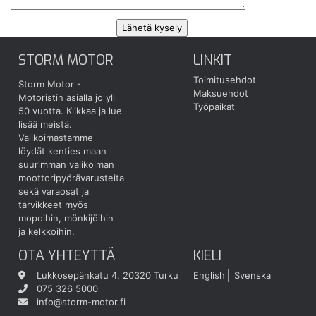
STORM MOTOR
LINKIT
Toimitusehdot
Storm Motor -
Maksuehdot
Motoristin asialla jo yli
Työpaikat
50 vuotta.
Klikkaa ja lue
lisää meistä.
Valikoimastamme
löydät kenties maan
suurimman valikoiman
moottoripyörävarusteita
sekä varaosat ja
tarvikkeet myös
mopoihin, mönkijöihin
ja kelkkoihin.
OTA YHTEYTTÄ
KIELI
Lukkosepänkatu 4, 20320 Turku
English
Svenska
075 326 5000
info@storm-motor.fi