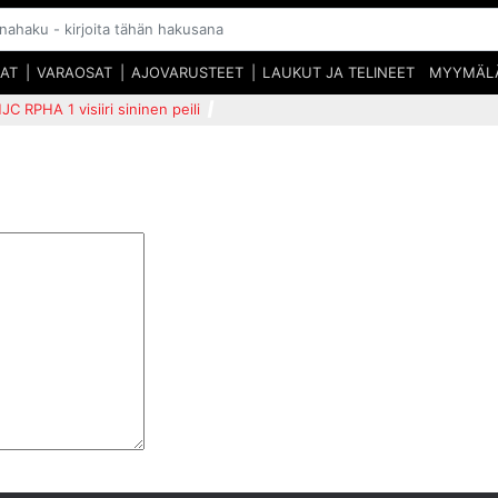
SAT
VARAOSAT
AJOVARUSTEET
LAUKUT JA TELINEET
MYYMÄL
JC RPHA 1 visiiri sininen peili