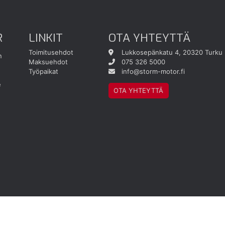
R
LINKIT
OTA YHTEYTTÄ
Toimitusehdot
Lukkosepänkatu 4, 20320 Turku
n
Maksuehdot
075 326 5000
Työpaikat
info@storm-motor.fi
e
OTA YHTEYTTÄ