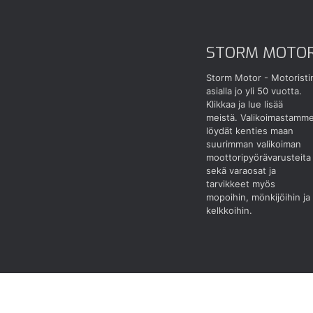
STORM MOTO
Storm Motor - Motoristi
asialla jo yli 50 vuotta.
Klikkaa ja lue lisää
meistä.
Valikoimastamm
löydät kenties maan
suurimman valikoiman
moottoripyörävarusteita
sekä varaosat ja
tarvikkeet myös
mopoihin, mönkijöihin ja
kelkkoihin.