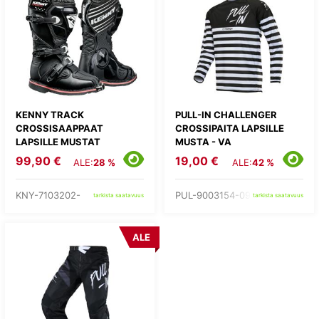
KENNY TRACK
PULL-IN CHALLENGER
CROSSISAAPPAAT
CROSSIPAITA LAPSILLE
LAPSILLE MUSTAT
MUSTA - VA
99,90 €
19,00 €
ALE:
28 %
ALE:
42 %
KNY-7103202-
PUL-9003154-09-
tarkista saatavuus
tarkista saatavuus
ALE