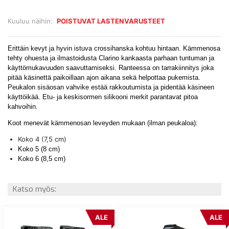
Kuuluu näihin:
POISTUVAT LASTENVARUSTEET
Erittäin kevyt ja hyvin istuva crossihanska kohtuu hintaan. Kämmenosa
tehty ohuesta ja ilmastoidusta Clarino kankaasta parhaan tuntuman ja
käyttömukavuuden saavuttamiseksi. Ranteessa on tarrakiinnitys joka
pitää käsinettä paikoillaan ajon aikana sekä helpottaa pukemista.
Peukalon sisäosan vahvike estää rakkoutumista ja pidentää käsineen
käyttöikää. Etu- ja keskisormen silikooni merkit parantavat pitoa
kahvoihin.
Koot menevät kämmenosan leveyden mukaan (ilman peukaloa):
Koko 4 (7,5 cm)
Koko 5 (8 cm)
Koko 6 (8,5 cm)
Katso myös:
ALE
ALE