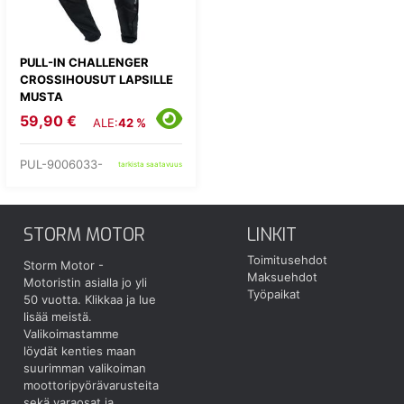
PULL-IN CHALLENGER
CROSSIHOUSUT LAPSILLE
MUSTA
59,90 €
ALE:
42 %
PUL-9006033-
tarkista saatavuus
STORM MOTOR
LINKIT
Toimitusehdot
Storm Motor -
Maksuehdot
Motoristin asialla jo yli
Työpaikat
50 vuotta.
Klikkaa ja lue
lisää meistä.
Valikoimastamme
löydät kenties maan
suurimman valikoiman
moottoripyörävarusteita
sekä varaosat ja