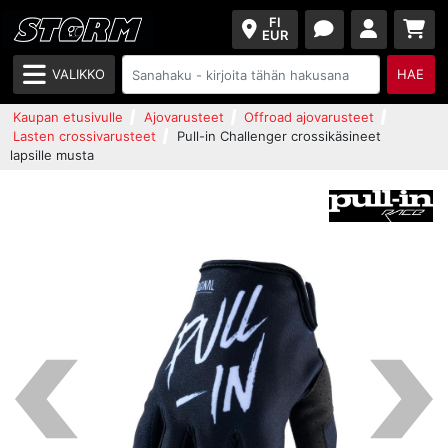
FI
EUR
VALIKKO
HAE
Kaupan etusivulle
Ajovarusteet
Offroad ajovarusteet
Lasten crossivarusteet
Pull-in Challenger crossikäsineet
lapsille musta