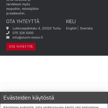
tarvikkeet myös
mopoihin, mönkijöihin
ja kelkkoihin.
OTA YHTEYTTÄ
KIELI
Lukkosepänkatu 4, 20320 Turku
English
Svenska
075 326 5000
info@storm-motor.fi
OTA YHTEYTTÄ
Maksu- ja toimitustavat
Evästeiden käytöstä
Käytämme evästeitä, jotta verkkosivujen käyttö olisi helpompaa.