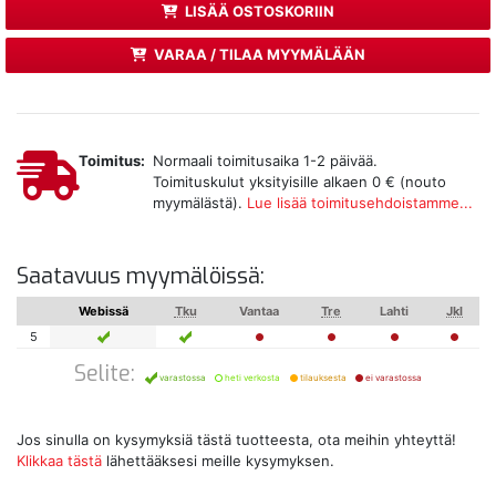
LISÄÄ OSTOSKORIIN
VARAA / TILAA MYYMÄLÄÄN
Toimitus:
Normaali toimitusaika 1-2 päivää.
Toimituskulut yksityisille alkaen 0 € (nouto
myymälästä).
Lue lisää toimitusehdoistamme...
Saatavuus myymälöissä:
Webissä
Tku
Vantaa
Tre
Lahti
Jkl
5
Selite:
varastossa
heti verkosta
tilauksesta
ei varastossa
Jos sinulla on kysymyksiä tästä tuotteesta, ota meihin yhteyttä!
Klikkaa tästä
lähettääksesi meille kysymyksen.