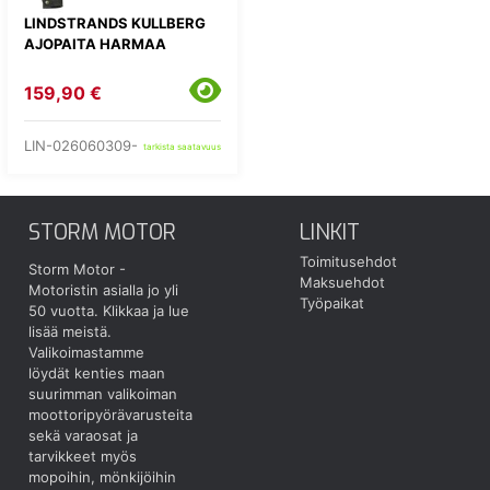
LINDSTRANDS KULLBERG
AJOPAITA HARMAA
159,90 €
LIN-026060309-
tarkista saatavuus
STORM MOTOR
LINKIT
Toimitusehdot
Storm Motor -
Maksuehdot
Motoristin asialla jo yli
Työpaikat
50 vuotta.
Klikkaa ja lue
lisää meistä.
Valikoimastamme
löydät kenties maan
suurimman valikoiman
moottoripyörävarusteita
sekä varaosat ja
tarvikkeet myös
mopoihin, mönkijöihin