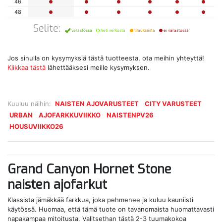
46
48
Selite:
varastossa
heti verkosta
tilauksesta
ei varastossa
Jos sinulla on kysymyksiä tästä tuotteesta, ota meihin yhteyttä!
Klikkaa tästä
lähettääksesi meille kysymyksen.
Kuuluu näihin:
NAISTEN AJOVARUSTEET
CITY VARUSTEET
URBAN
AJOFARKKUVIIKKO
NAISTENPV26
HOUSUVIIKKO26
Grand Canyon Hornet Stone
naisten ajofarkut
Klassista jämäkkää farkkua, joka pehmenee ja kuluu kauniisti
käytössä. Huomaa, että tämä tuote on tavanomaista huomattavasti
napakampaa mitoitusta. Valitsethan tästä 2-3 tuumakokoa