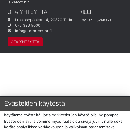
ja kelkkoihin.
OTA YHTEYTTÄ
KIELI
Lukkosepänkatu 4, 20320 Turku
English
Svenska
075 326 5000
info@storm-motor.fi
OTA YHTEYTTÄ
Maksu- ja toimitustavat
Evästeiden käytöstä
Käytämme evästeitä, jotta verkkosivujen käyttö olisi helpompaa.
Evästeiden avulla voimme myös räätälöidä sivuja juuri sinulle sekä
kerätä analytiikkaa verkkokaupan ja valikoiman parantamiseksi.