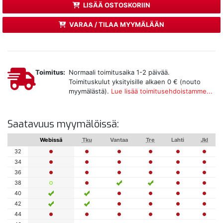
LISÄÄ OSTOSKORIIN
VARAA / TILAA MYYMÄLÄÄN
Toimitus:
Normaali toimitusaika 1-2 päivää.
Toimituskulut yksityisille alkaen 0 € (nouto
myymälästä).
Lue lisää toimitusehdoistamme...
Saatavuus myymälöissä:
Webissä
Tku
Vantaa
Tre
Lahti
Jkl
32
34
36
38
40
42
44