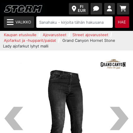
FI
EUR
VALIKKO
HAE
Kaupan etusivulle
Ajovarusteet
Street ajovarusteet
Ajofarkut ja -hupparit/paidat
Grand Canyon Hornet Stone
Lady ajofarkut lyhyt malli