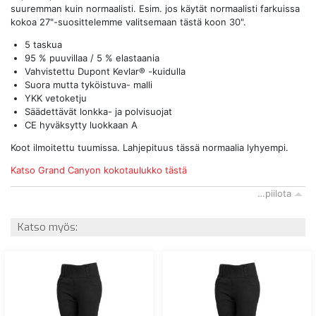
suuremman kuin normaalisti. Esim. jos käytät normaalisti farkuissa
kokoa 27"-suosittelemme valitsemaan tästä koon 30".
5 taskua
95 % puuvillaa / 5 % elastaania
Vahvistettu Dupont Kevlar® -kuidulla
Suora mutta tyköistuva- malli
YKK vetoketju
Säädettävät lonkka- ja polvisuojat
CE hyväksytty luokkaan A
Koot ilmoitettu tuumissa. Lahjepituus tässä normaalia lyhyempi.
Katso Grand Canyon kokotaulukko tästä
…piilota
Katso myös: