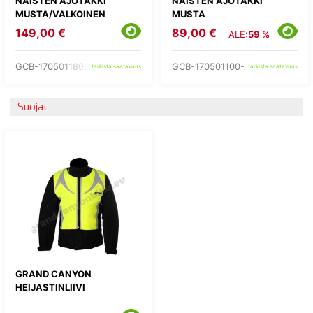
NAISTEN AJOTAKKI
NAISTEN AJOTAKKI
MUSTA/VALKOINEN
MUSTA
149,00 €
89,00 €
ALE:
59 %
GCB-1705011800-
GCB-170501100-
tarkista saatavuus
tarkista saatavuus
Suojat
GRAND CANYON
HEIJASTINLIIVI