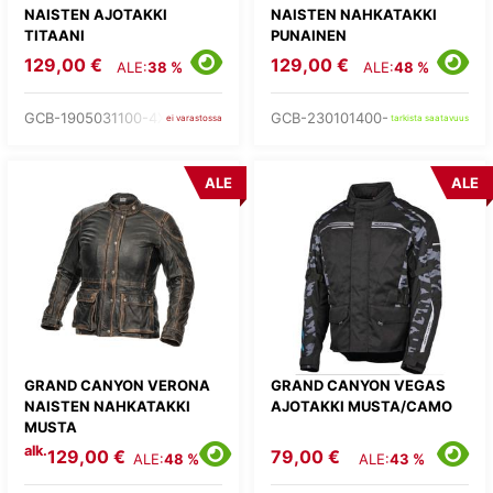
NAISTEN AJOTAKKI
NAISTEN NAHKATAKKI
TITAANI
PUNAINEN
129,00 €
129,00 €
ALE:
38 %
ALE:
48 %
GCB-1905031100-4XL
GCB-230101400-
ei varastossa
tarkista saatavuus
ALE
ALE
GRAND CANYON VERONA
GRAND CANYON VEGAS
NAISTEN NAHKATAKKI
AJOTAKKI MUSTA/CAMO
MUSTA
alk.
129,00 €
79,00 €
ALE:
48 %
ALE:
43 %