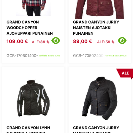
GRAND CANYON
GRAND CANYON JURBY
WOODCHOPPER
NAISTEN AJOTAKKI
AJOHUPPARI PUNAINEN
PUNAINEN
109,00 €
89,00 €
ALE:
39 %
ALE:
59 %
GCB-170601400-
GCB-170502400-
tarkista saatavuus
tarkista saatavuus
ALE
GRAND CANYON LYNN
GRAND CANYON JURBY