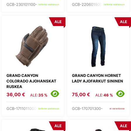
GCB-230101100-
GCB-220601900-
tarkista saatavuus
tarkista saatavuus
ALE
ALE
GRAND CANYON
GRAND CANYON HORNET
COLORADO AJOHANSKAT
LADY AJOFARKUT SININEN
RUSKEA
36,00 €
75,00 €
ALE:
35 %
ALE:
46 %
GCB-1711011000-
GCB-170701300-
tarkista saatavuus
ei varastossa
ALE
ALE