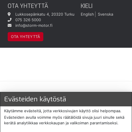
OTA YHTEYTTÄ
KIELI
Lukkosepänkatu 4, 20320 Turku
English
Svenska
075 326 5000
info@storm-motor.fi
OTA YHTEYTTÄ
Maksu- ja toimitustavat
Evästeiden käytöstä
Käytämme evästeitä, jotta verkkosivujen käyttö olisi helpompaa.
Evästeiden avulla voimme myös räätälöidä sivuja juuri sinulle sekä
kerätä analytiikkaa verkkokaupan ja valikoiman parantamiseksi.