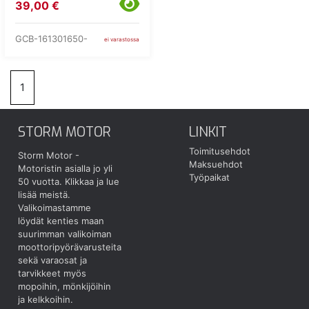
39,00 €
GCB-161301650-
ei varastossa
1
STORM MOTOR
LINKIT
Toimitusehdot
Storm Motor -
Maksuehdot
Motoristin asialla jo yli
Työpaikat
50 vuotta.
Klikkaa ja lue
lisää meistä.
Valikoimastamme
löydät kenties maan
suurimman valikoiman
moottoripyörävarusteita
sekä varaosat ja
tarvikkeet myös
mopoihin, mönkijöihin
ja kelkkoihin.