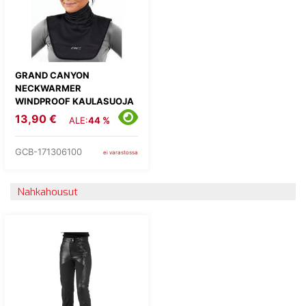
GRAND CANYON
NECKWARMER
WINDPROOF KAULASUOJA
13,90 €
ALE:
44 %
GCB-171306100
ei varastossa
Nahkahousut