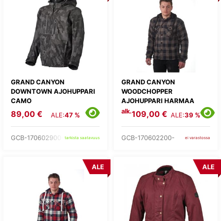
GRAND CANYON
GRAND CANYON
DOWNTOWN AJOHUPPARI
WOODCHOPPER
CAMO
AJOHUPPARI HARMAA
alk.
89,00 €
109,00 €
ALE:
47 %
ALE:
39 %
GCB-170602900-
GCB-170602200-
tarkista saatavuus
ei varastossa
ALE
ALE