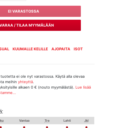
EI VARASTOSSA
VARAA / TILAA MYYMÄLÄÄN
SUAL
KUUMALLE KELILLE
AJOPAITA
ISOT
tuotetta ei ole nyt varastossa. Käytä alla olevaa
ota meihin
yhteyttä
.
yksityisille alkaen 0 € (nouto myymälästä).
Lue lisää
stamme...
ä:
ku
Vantaa
Tre
Lahti
Jkl