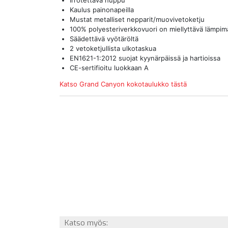
Irrotettava huppu
Kaulus painonapeilla
Mustat metalliset nepparit/muovivetoketju
100% polyesteriverkkovuori on miellyttävä lämpim
Säädettävä vyötäröltä
2 vetoketjullista ulkotaskua
EN1621-1:2012 suojat kyynärpäissä ja hartioissa
CE-sertifioitu luokkaan A
Katso Grand Canyon kokotaulukko tästä
Katso myös: