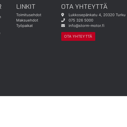
R
LINKIT
OTA YHTEYTTÄ
Toimitusehdot
Lukkosepänkatu 4, 20320 Turku
n
Maksuehdot
075 326 5000
Työpaikat
info@storm-motor.fi
e
OTA YHTEYTTÄ