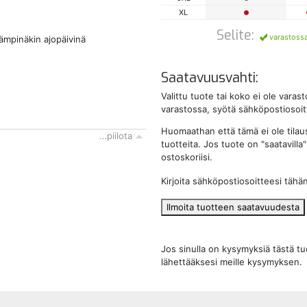
XL
Selite:
varastoss
ämpinäkin ajopäivinä
Saatavuusvahti:
Valittu tuote tai koko ei ole vara
varastossa, syötä sähköpostiosoitt
Huomaathan että tämä ei ole tilau
…piilota
tuotteita. Jos tuote on "saatavilla" 
ostoskoriisi.
Kirjoita sähköpostiosoitteesi tähä
Ilmoita tuotteen saatavuudesta
Jos sinulla on kysymyksiä tästä t
lähettääksesi meille kysymyksen.