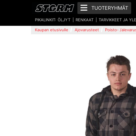
TUOTERYHMÄT
PIKALINKIT:
ÖLJYT
RENKAAT
TARVIKKEET JA YL
Kaupan etusivulle
Ajovarusteet
Poisto- /alevaru