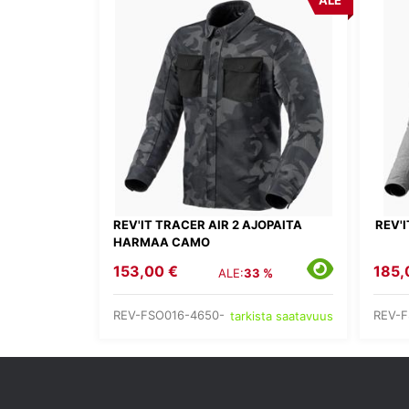
ALE
REV'IT TRACER AIR 2 AJOPAITA
REV'
HARMAA CAMO
153,00 €
185,
ALE:
33 %
REV-FSO016-4650-
REV-F
tarkista saatavuus