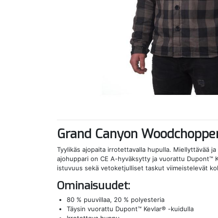
Grand Canyon Woodchopper
Tyylikäs ajopaita irrotettavalla hupulla. Miellyttävää 
ajohuppari on CE A-hyväksytty ja vuorattu Dupont™ Ke
istuvuus sekä vetoketjulliset taskut viimeistelevät 
Ominaisuudet:
80 % puuvillaa, 20 % polyesteria
Täysin vuorattu Dupont™ Kevlar® -kuidulla