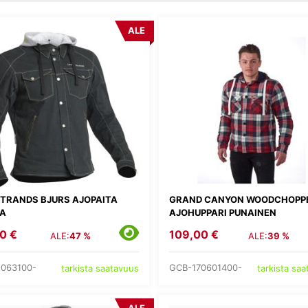
ALE
STRANDS BJURS AJOPAITA
GRAND CANYON WOODCHOPP
A
AJOHUPPARI PUNAINEN
0 €
109,00 €
ALE:
47 %
ALE:
39 %
1063100-
GCB-170601400-
tarkista saatavuus
tarkista sa