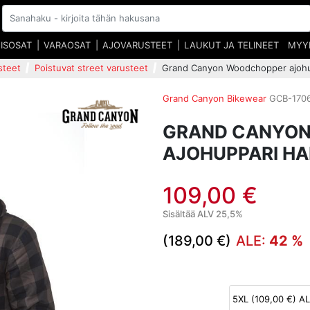
EISOSAT
VARAOSAT
AJOVARUSTEET
LAUKUT JA TELINEET
MYY
steet
Poistuvat street varusteet
Grand Canyon Woodchopper ajohu
Grand Canyon Bikewear
GCB-170
GRAND CANYO
AJOHUPPARI H
109,00 €
Sisältää ALV 25,5%
(189,00 €)
ALE:
42 %