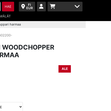
FI
HAE
EUR
MÄLÄT
ppari harmaa
602200-
N WOODCHOPPER
ARMAA
ALE