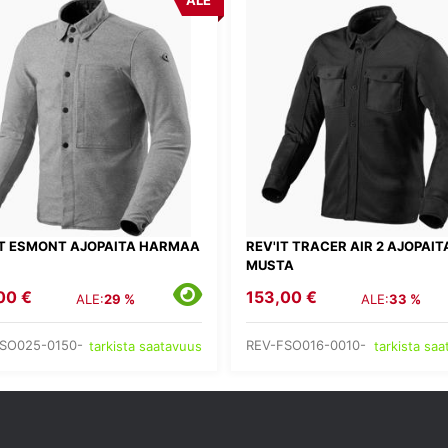
ALE
IT ESMONT AJOPAITA HARMAA
REV'IT TRACER AIR 2 AJOPAIT
MUSTA
00 €
153,00 €
ALE:
29 %
ALE:
33 %
SO025-0150-
REV-FSO016-0010-
tarkista saatavuus
tarkista sa