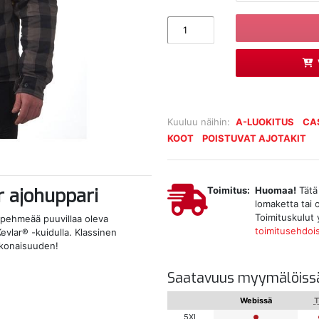
Kuuluu näihin:
A-LUOKITUS
CA
KOOT
POISTUVAT AJOTAKIT
 ajohuppari
Toimitus:
Huomaa!
Tätä 
lomaketta tai 
Toimituskulut 
ja pehmeää puuvillaa oleva
toimitusehdoi
vlar® -kuidulla. Klassinen
kokonaisuuden!
Saatavuus myymälöiss
Webissä
T
5XL