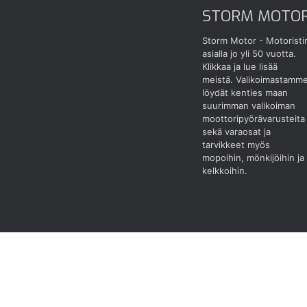
STORM MOTO
Storm Motor - Motoristi
asialla jo yli 50 vuotta.
Klikkaa ja lue lisää
meistä.
Valikoimastamm
löydät kenties maan
suurimman valikoiman
moottoripyörävarusteita
sekä varaosat ja
tarvikkeet myös
mopoihin, mönkijöihin ja
kelkkoihin.