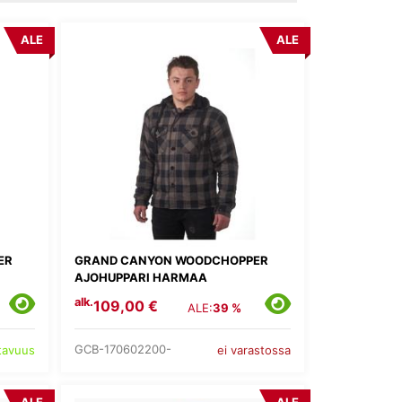
ALE
ALE
ER
GRAND CANYON WOODCHOPPER
AJOHUPPARI HARMAA
alk.
109,00 €
ALE:
39 %
GCB-170602200-
atavuus
ei varastossa