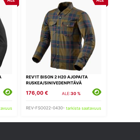
ALE
ALE
A
REV'IT BISON 2 H20 AJOPAITA
RUSKEA/SINIVEDENPITÄVÄ
176,00 €
ALE:
30 %
REV-FSO022-0430-
atavuus
tarkista saatavuus