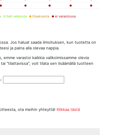
a
heti verkosta
tilauksesta
ei varastossa
stossa. Jos haluat saada ilmoituksen, kun tuotetta on
eesi ja paina alla olevaa nappia.
s, emme varastoi kaikkia valikoimissamme olevia
tai "tilattavissa", voit tilata sen lisäämällä tuotteen
n:
uotteesta, ota meihin yhteyttä!
Klikkaa tästä