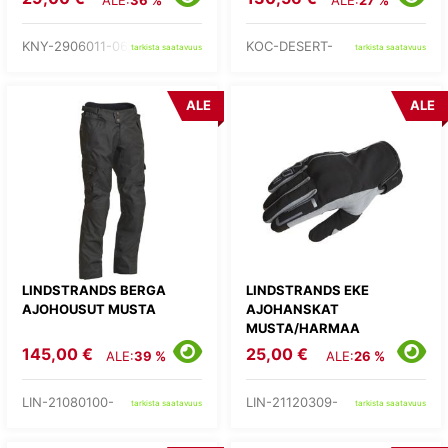
ALE:
36 %
ALE:
27 %
KNY-2906011-06-
KOC-DESERT-
tarkista saatavuus
tarkista saatavuus
ALE
ALE
LINDSTRANDS BERGA
LINDSTRANDS EKE
AJOHOUSUT MUSTA
AJOHANSKAT
MUSTA/HARMAA
145,00 €
25,00 €
ALE:
39 %
ALE:
26 %
LIN-21080100-
LIN-21120309-
tarkista saatavuus
tarkista saatavuus