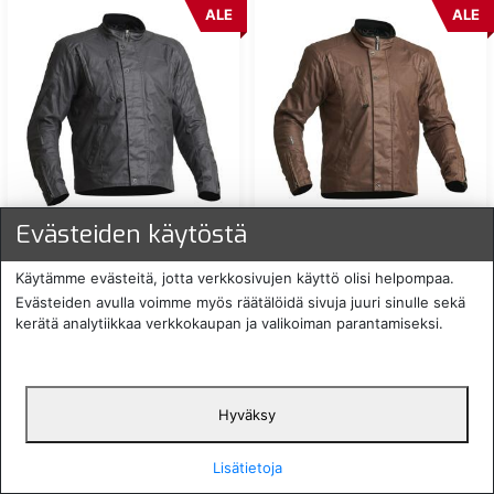
ALE
ALE
LINDSTRANDS FERGUS
LINDSTRANDS FERGUS
Evästeiden käytöstä
VAHAPINTAINEN
VAHAPINTAINEN
TEKSTIILITAKKIMUSTA
TEKSTIILITAKKIRUSKEA
Käytämme evästeitä, jotta verkkosivujen käyttö olisi helpompaa.
169,00 €
169,00 €
ALE:
43 %
ALE:
43 %
Evästeiden avulla voimme myös räätälöidä sivuja juuri sinulle sekä
kerätä analytiikkaa verkkokaupan ja valikoiman parantamiseksi.
LIN-20060997-
LIN-20060935-
tarkista saatavuus
tarkista saatavuus
ALE
ALE
Hyväksy
Lisätietoja