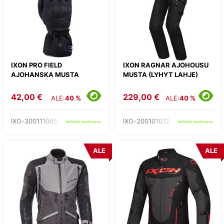
IXON PRO FIELD
IXON RAGNAR AJOHOUSU
AJOHANSKA MUSTA
MUSTA (LYHYT LAHJE)
42,00 €
229,00 €
ALE:
40 %
ALE:
40 %
IXO-300111065-01-
IXO-200101072-01-
tarkista saatavuus
tarkista saatavuus
ALE
ALE