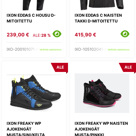
IXON EDDAS C HOUSU D-
IXON EDDAS C NAISTEN
MITOITETTU
TAKKI D-MITOITETTU
239,00 €
415,90 €
ALE:
28 %
IXO-200101071-03-
IXO-105102041-03-
tarkista saatavuus
tarkista saatavuus
ALE
ALE
IXON FREAKY WP
IXON FREAKY WP NAISTEN
AJOKENGÄT
AJOKENGÄT
MUSTA/SINI/KELTA
MUSTA/PINKKI