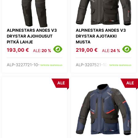
ALPINESTARS ANDES V3
ALPINESTARS ANDES V3
DRYSTAR AJOHOUSUT
DRYSTAR AJOTAKKI
PITKÄ LAHJE
MUSTA
193,00 €
219,00 €
ALE:
20 %
ALE:
24 %
ALP-3227721-10-
ALP-3207521-10-
tarkista saatavuus
tarkista saatavuus
ALE
ALE