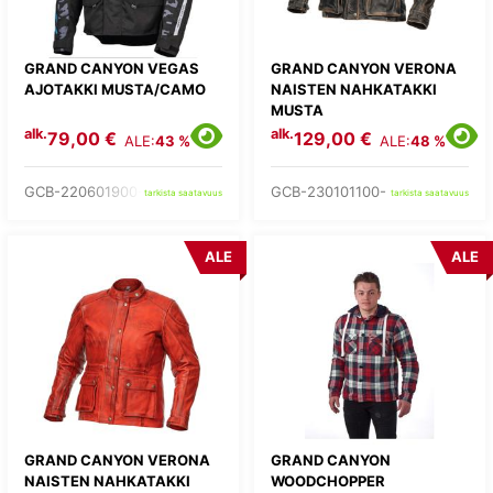
GRAND CANYON VEGAS
GRAND CANYON VERONA
AJOTAKKI MUSTA/CAMO
NAISTEN NAHKATAKKI
MUSTA
alk.
alk.
79,00 €
129,00 €
ALE:
43 %
ALE:
48 %
GCB-220601900-
GCB-230101100-
tarkista saatavuus
tarkista saatavuus
ALE
ALE
GRAND CANYON VERONA
GRAND CANYON
NAISTEN NAHKATAKKI
WOODCHOPPER