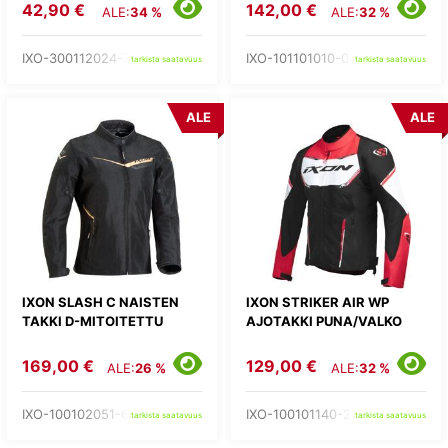
42,90 €
142,00 €
ALE:
34 %
ALE:
32 %
IXO-300112024-73-
IXO-101101010-04-
tarkista saatavuus
tarkista saatavuus
ALE
ALE
IXON SLASH C NAISTEN
IXON STRIKER AIR WP
TAKKI D-MITOITETTU
AJOTAKKI PUNA/VALKO
169,00 €
129,00 €
ALE:
26 %
ALE:
32 %
IXO-100102051-67-
IXO-100101140-27-
tarkista saatavuus
tarkista saatavuus