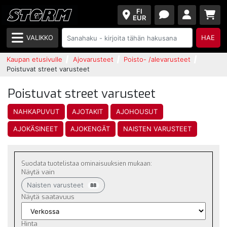
FI
EUR
VALIKKO
HAE
Kaupan etusivulle
Ajovarusteet
Poisto- /alevarusteet
Poistuvat street varusteet
Poistuvat street varusteet
NAHKAPUVUT
AJOTAKIT
AJOHOUSUT
AJOKÄSINEET
AJOKENGÄT
NAISTEN VARUSTEET
Suodata tuotelistaa ominaisuuksien mukaan:
Näytä vain
Naisten varusteet
88
Näytä saatavuus
Hinta