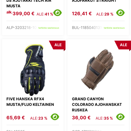
DS AJOTAKKI TECH AIR
AJOFARKUT STRAIGHT
MUSTA
alk.
399,00 €
126,41 €
ALE:
41 %
ALE:
29 %
ALP-3203218-104-
BUL-1185040131-
tarkista saatavuus
tarkista saatavuus
ALE
ALE
FIVE HANSKA RFX4
GRAND CANYON
MUSTA/FLUO KELTAINEN
COLORADO AJOHANSKAT
RUSKEA
65,69 €
36,00 €
ALE:
23 %
ALE:
35 %