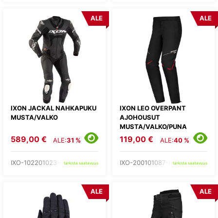
ALE
ALE
IXON JACKAL NAHKAPUKU
IXON LEO OVERPANT
MUSTA/VALKO
AJOHOUSUT
MUSTA/VALKO/PUNA
589,00 €
119,00 €
ALE:
31 %
ALE:
40 %
IXO-102201023-01-
IXO-200101087-81-
tarkista saatavuus
tarkista saatavuus
ALE
ALE