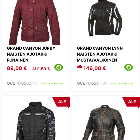
GRAND CANYON JURBY
GRAND CANYON LYNN
NAISTEN AJOTAKKI
NAISTEN AJOTAKKI
PUNAINEN
MUSTA/VALKOINEN
alk.
89,00 €
149,00 €
ALE:
59 %
GCB-170502400-
GCB-1705011800-
tarkista saatavuus
tarkista saatavuus
ALE
ALE