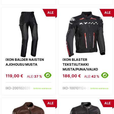
ALE
ALE
IXON BALDER NAISTEN
IXON BLASTER
AJOHOUSU MUSTA
TEKSTIILITAKKI
MUSTA/PUNA/VALKO
119,00 €
186,00 €
ALE:
37 %
ALE:
42 %
IXO-200102028-01-
IXO-100101124-27-
tarkista saatavuus
tarkista saatavuus
ALE
ALE