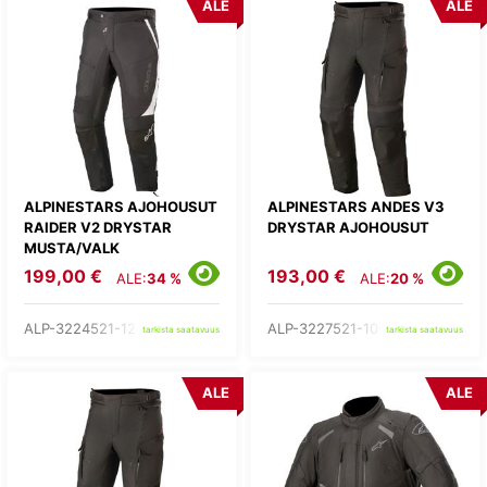
ALE
ALE
ALPINESTARS AJOHOUSUT
ALPINESTARS ANDES V3
RAIDER V2 DRYSTAR
DRYSTAR AJOHOUSUT
MUSTA/VALK
199,00 €
193,00 €
ALE:
34 %
ALE:
20 %
ALP-3224521-12-
ALP-3227521-10-
tarkista saatavuus
tarkista saatavuus
ALE
ALE