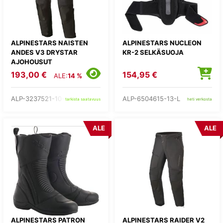
ALPINESTARS NAISTEN
ALPINESTARS NUCLEON
ANDES V3 DRYSTAR
KR-2 SELKÄSUOJA
AJOHOUSUT
193,00 €
154,95 €
ALE:
14 %
ALP-3237521-10-
ALP-6504615-13-L
tarkista saatavuus
heti verkosta
ALE
ALE
ALPINESTARS PATRON
ALPINESTARS RAIDER V2