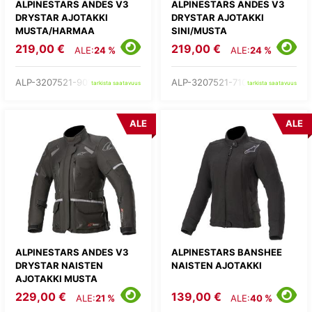
ALPINESTARS ANDES V3
ALPINESTARS ANDES V3
DRYSTAR AJOTAKKI
DRYSTAR AJOTAKKI
MUSTA/HARMAA
SINI/MUSTA
219,00 €
219,00 €
ALE:
24 %
ALE:
24 %
ALP-3207521-9018-
ALP-3207521-7109-
tarkista saatavuus
tarkista saatavuus
ALE
ALE
ALPINESTARS ANDES V3
ALPINESTARS BANSHEE
DRYSTAR NAISTEN
NAISTEN AJOTAKKI
AJOTAKKI MUSTA
229,00 €
139,00 €
ALE:
21 %
ALE:
40 %