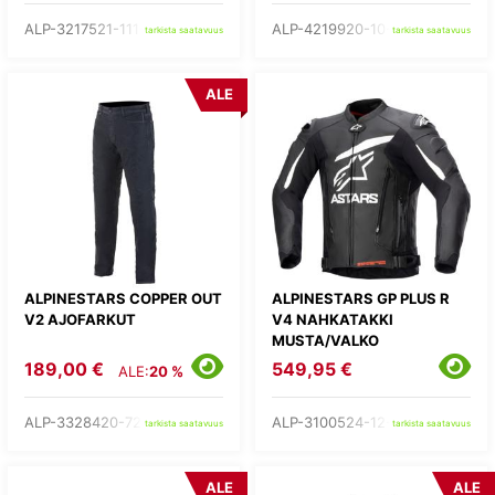
ALP-3217521-111-
ALP-4219920-10-
tarkista saatavuus
tarkista saatavuus
ALE
ALPINESTARS COPPER OUT
ALPINESTARS GP PLUS R
V2 AJOFARKUT
V4 NAHKATAKKI
MUSTA/VALKO
189,00 €
549,95 €
ALE:
20 %
ALP-3328420-7203-
ALP-3100524-12-
tarkista saatavuus
tarkista saatavuus
ALE
ALE