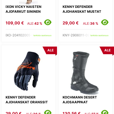
IXON VICKY NAISTEN
KENNY DEFENDER
AJOFARKUT SININEN
AJOHANSKAT MUSTAT
109,00 €
29,00 €
ALE:
42 %
ALE:
36 %
IXO-204102005-04-
KNY-2906011-09-
tarkista saatavuus
tarkista saatavuus
ALE
ALE
KENNY DEFENDER
KOCHMANN DESERT
AJOHANSKAT ORANSSIT
AJOSAAPPAAT
29,00 €
130,56 €