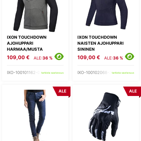
IXON TOUCHDOWN
IXON TOUCHDOWN
AJOHUPPARI
NAISTEN AJOHUPPARI
HARMAA/MUSTA
SININEN
109,00 €
109,00 €
ALE:
36 %
ALE:
36 %
IXO-100101162-03-
IXO-100102068-37-
tarkista saatavuus
tarkista saatavuus
ALE
ALE