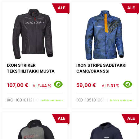
ALE
ALE
IXON STRIKER
IXON STRIPE SADETAKKI
TEKSTIILITAKKI MUSTA
CAMO/ORANSSI
107,00 €
59,00 €
ALE:
44 %
ALE:
31 %
IXO-100101121-01-
IXO-105101061-18-
tarkista saatavuus
tarkista saatavuus
ALE
ALE