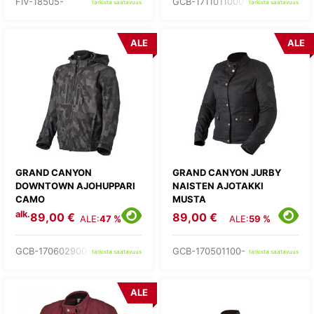
FIV-18505-
GCB-1711011000-
tarkista saatavuus
tarkista saatavuus
ALE
ALE
GRAND CANYON
GRAND CANYON JURBY
DOWNTOWN AJOHUPPARI
NAISTEN AJOTAKKI
CAMO
MUSTA
alk.
89,00 €
89,00 €
ALE:
47 %
ALE:
59 %
GCB-170602900-
GCB-170501100-
tarkista saatavuus
tarkista saatavuus
ALE