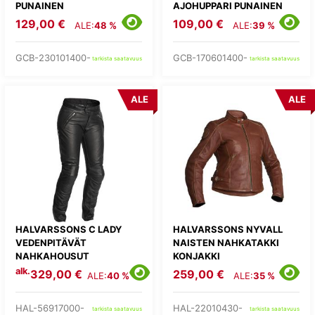
PUNAINEN
AJOHUPPARI PUNAINEN
129,00 €
109,00 €
ALE:
48 %
ALE:
39 %
GCB-230101400-
GCB-170601400-
tarkista saatavuus
tarkista saatavuus
ALE
ALE
HALVARSSONS C LADY
HALVARSSONS NYVALL
VEDENPITÄVÄT
NAISTEN NAHKATAKKI
NAHKAHOUSUT
KONJAKKI
alk.
329,00 €
259,00 €
ALE:
40 %
ALE:
35 %
HAL-56917000-
HAL-22010430-
tarkista saatavuus
tarkista saatavuus