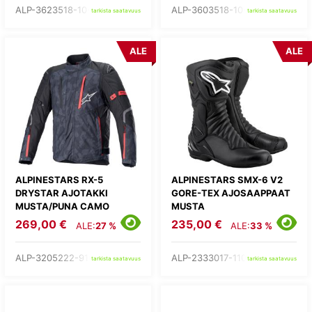
ALP-3623518-10-
ALP-3603518-10-
tarkista saatavuus
tarkista saatavuus
ALE
ALE
ALPINESTARS RX-5
ALPINESTARS SMX-6 V2
DRYSTAR AJOTAKKI
GORE-TEX AJOSAAPPAAT
MUSTA/PUNA CAMO
MUSTA
269,00 €
235,00 €
ALE:
27 %
ALE:
33 %
ALP-3205222-9103-
ALP-2333017-1100-
tarkista saatavuus
tarkista saatavuus