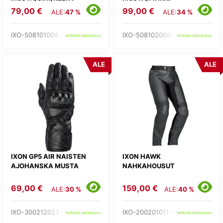
79,00 €
99,00 €
ALE:
47 %
ALE:
34 %
IXO-508101004-35-
IXO-508102004-73-
tarkista saatavuus
tarkista saatavuus
ALE
ALE
IXON GP5 AIR NAISTEN
IXON HAWK
AJOHANSKA MUSTA
NAHKAHOUSUT
69,00 €
159,00 €
ALE:
30 %
ALE:
40 %
IXO-300212023-01-
IXO-200201011-01-
tarkista saatavuus
tarkista saatavuus