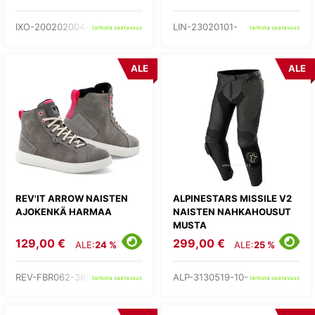
IXO-200202004-24-
LIN-23020101-
tarkista saatavuus
tarkista saatavuus
ALE
ALE
REV'IT ARROW NAISTEN
ALPINESTARS MISSILE V2
AJOKENKÄ HARMAA
NAISTEN NAHKAHOUSUT
MUSTA
129,00 €
299,00 €
ALE:
24 %
ALE:
25 %
REV-FBR062-3690-
ALP-3130519-10-
tarkista saatavuus
tarkista saatavuus