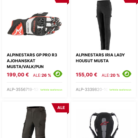
ALPINESTARS GP PRO R3
ALPINESTARS IRIA LADY
AJOHANSKAT
HOUSUT MUSTA
MUSTA/VALK/PUN
199,00 €
155,00 €
ALE:
26 %
ALE:
20 %
ALP-3556719-1304-
ALP-3339820-10-
tarkista saatavuus
tarkista saatavuus
ALE