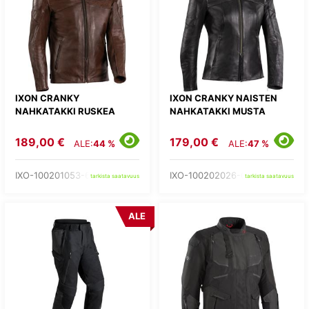
IXON CRANKY
IXON CRANKY NAISTEN
NAHKATAKKI RUSKEA
NAHKATAKKI MUSTA
189,00 €
179,00 €
ALE:
44 %
ALE:
47 %
IXO-100201053-60-
IXO-100202026-01-
tarkista saatavuus
tarkista saatavuus
ALE