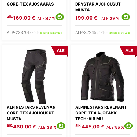
GORE-TEX AJOSAAPAS
DRYSTAR AJOHOUSUT
MUSTA
alk.
169,00 €
199,00 €
ALE:
47 %
ALE:
29 %
ALP-2337018-10-
ALP-3224521-10-
tarkista saatavuus
tarkista saatavuus
ALE
ALE
ALPINESTARS REVENANT
ALPINESTARS REVENANT
GORE-TEX AJOHOUSUT
GORE-TEX AJOTAKKI
MUSTA
TECH-AIR MU
alk.
alk.
460,00 €
445,00 €
ALE:
33 %
ALE:
55 %