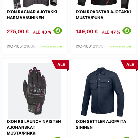
IXON RAGNAR AJOTAKKI
IXON ROADSTAR AJOTAKKI
HARMAA/SININEN
MUSTA/PUNA
275,00 €
149,00 €
ALE:
40 %
ALE:
47 %
IXO-105101069-53-
IXO-100101173-40-
tarkista saatavuus
tarkista saatavuus
ALE
ALE
IXON RS LAUNCH NAISTEN
IXON SETTLER AJOPAITA
AJOHANSKAT
SININEN
MUSTA/PINKKI