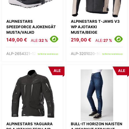
ALPINESTARS
ALPINESTARS T-JAWS V3
SPEEDFORCE AJOKENGÄT
WP AJOTAKKI
MUSTA/VALKO
MUSTA/BEIGE
149,00 €
219,00 €
ALE:
32 %
ALE:
27 %
ALP-2654321-12-
ALP-3201020-1607-
tarkista saatavuus
tarkista saatavuus
ALE
ALE
ALPINESTARS YAGUARA
BULL-IT HORIZON NAISTEN