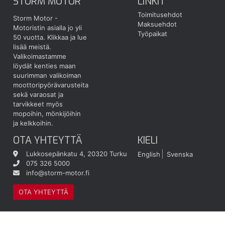
STORM MOTOR
LINKIT
Toimitusehdot
Storm Motor -
Maksuehdot
Motoristin asialla jo yli
Työpaikat
50 vuotta.
Klikkaa ja lue
lisää meistä.
Valikoimastamme
löydät kenties maan
suurimman valikoiman
moottoripyörävarusteita
sekä varaosat ja
tarvikkeet myös
mopoihin, mönkijöihin
ja kelkkoihin.
OTA YHTEYTTÄ
KIELI
Lukkosepänkatu 4, 20320 Turku
English
Svenska
075 326 5000
info@storm-motor.fi
OTA YHTEYTTÄ