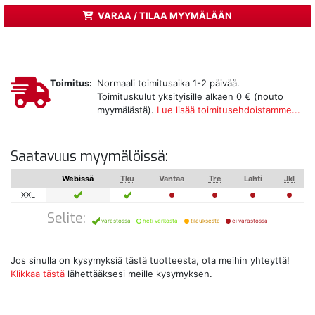
VARAA / TILAA MYYMÄLÄÄN
Toimitus:
Normaali toimitusaika 1-2 päivää.
Toimituskulut yksityisille alkaen 0 € (nouto
myymälästä).
Lue lisää toimitusehdoistamme...
Saatavuus myymälöissä:
Webissä
Tku
Vantaa
Tre
Lahti
Jkl
XXL
Selite:
varastossa
heti verkosta
tilauksesta
ei varastossa
Jos sinulla on kysymyksiä tästä tuotteesta, ota meihin yhteyttä!
Klikkaa tästä
lähettääksesi meille kysymyksen.