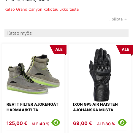
Katso Grand Canyon kokotaulukko tästä
…piilota
Katso myös:
ALE
ALE
REV'IT FILTER AJOKENGÄT
IXON GP5 AIR NAISTEN
HARMAA/KELTA
AJOHANSKA MUSTA
125,00 €
69,00 €
ALE:
40 %
ALE:
30 %