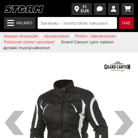
FI
EUR
VALIKKO
HAE
Kaupan etusivulle
Ajovarusteet
Poisto- /alevarusteet
Poistuvat street varusteet
Grand Canyon Lynn naisten
ajotakki musta/valkoinen