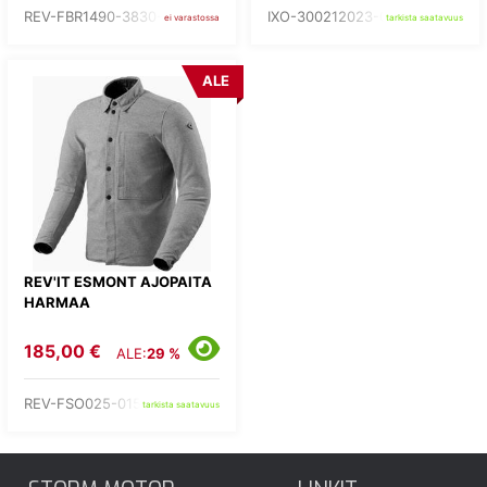
REV-FBR1490-3830-
IXO-300212023-01-
ei varastossa
tarkista saatavuus
ALE
REV'IT ESMONT AJOPAITA
HARMAA
185,00 €
ALE:
29 %
REV-FSO025-0150-
tarkista saatavuus