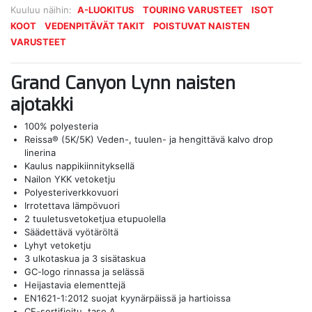
Kuuluu näihin:
A-LUOKITUS
TOURING VARUSTEET
ISOT
KOOT
VEDENPITÄVÄT TAKIT
POISTUVAT NAISTEN
VARUSTEET
Grand Canyon Lynn naisten
ajotakki
100% polyesteria
Reissa® (5K/5K) Veden-, tuulen- ja hengittävä kalvo drop
linerina
Kaulus nappikiinnityksellä
Nailon YKK vetoketju
Polyesteriverkkovuori
Irrotettava lämpövuori
2 tuuletusvetoketjua etupuolella
Säädettävä vyötäröltä
Lyhyt vetoketju
3 ulkotaskua ja 3 sisätaskua
GC-logo rinnassa ja selässä
Heijastavia elementtejä
EN1621-1:2012 suojat kyynärpäissä ja hartioissa
CE-sertifioitu, taso A