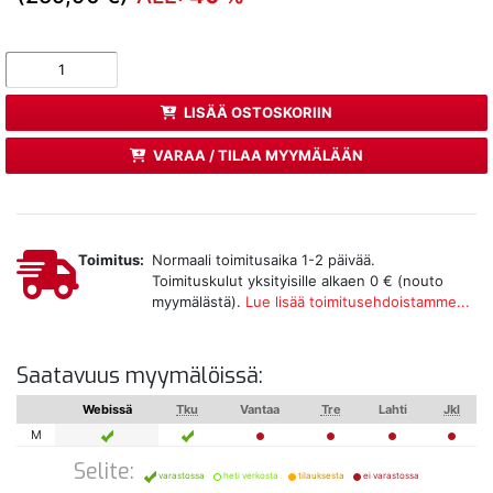
LISÄÄ OSTOSKORIIN
VARAA / TILAA MYYMÄLÄÄN
Toimitus:
Normaali toimitusaika 1-2 päivää.
Toimituskulut yksityisille alkaen 0 € (nouto
myymälästä).
Lue lisää toimitusehdoistamme...
Saatavuus myymälöissä:
Webissä
Tku
Vantaa
Tre
Lahti
Jkl
M
Selite:
varastossa
heti verkosta
tilauksesta
ei varastossa