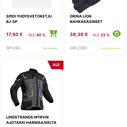
SPIDI YHDYSVETOKETJU
ORINA LION
BJ-SP
NAHKAKÄSINEET
17,40 €
38,36 €
ALE:
40 %
ALE:
23 %
SPI-V90
ORI-2390-
heti verkosta
tarkista saatavuus
ALE
LINDSTRANDS MYRVIK
AJOTAKKI HARMAA/KELTA