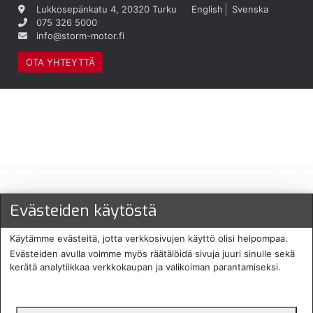
Lukkosepänkatu 4, 20320 Turku
English
Svenska
075 326 5000
info@storm-motor.fi
OTA YHTEYTTÄ
Maksu- ja toimitustavat
Evästeiden käytöstä
Käytämme evästeitä, jotta verkkosivujen käyttö olisi helpompaa.
Evästeiden avulla voimme myös räätälöidä sivuja juuri sinulle sekä
kerätä analytiikkaa verkkokaupan ja valikoiman parantamiseksi.