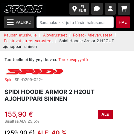
FI
EUR
VALIKKO
HAE
Kaupan etusivulle
Ajovarusteet
Poisto- /alevarusteet
Poistuvat street varusteet
Spidi Hoodie Armor 2 H2OUT
ajohuppari sininen
Tuotteelle ei löytynyt kuvaa.
Tee kuvapyyntö
Spidi
SPI-D299-022-
SPIDI HOODIE ARMOR 2 H2OUT
AJOHUPPARI SININEN
155,90 €
ALE
Sisältää ALV 25,5%
(259,90 €)
ALE:
40 %