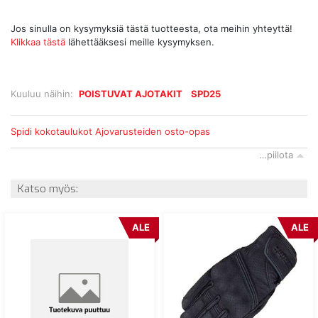
Jos sinulla on kysymyksiä tästä tuotteesta, ota meihin yhteyttä!
Klikkaa tästä
lähettääksesi meille kysymyksen.
Kuuluu näihin:
POISTUVAT AJOTAKIT
SPD25
Spidi kokotaulukot
Ajovarusteiden osto-opas
…piilota
Katso myös:
ALE
ALE