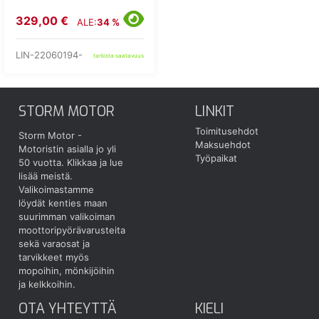
329,00 €
ALE:
34 %
LIN-22060194-
tarkista saatavuus
STORM MOTOR
LINKIT
Toimitusehdot
Storm Motor -
Maksuehdot
Motoristin asialla jo yli
Työpaikat
50 vuotta.
Klikkaa ja lue
lisää meistä.
Valikoimastamme
löydät kenties maan
suurimman valikoiman
moottoripyörävarusteita
sekä varaosat ja
tarvikkeet myös
mopoihin, mönkijöihin
ja kelkkoihin.
OTA YHTEYTTÄ
KIELI