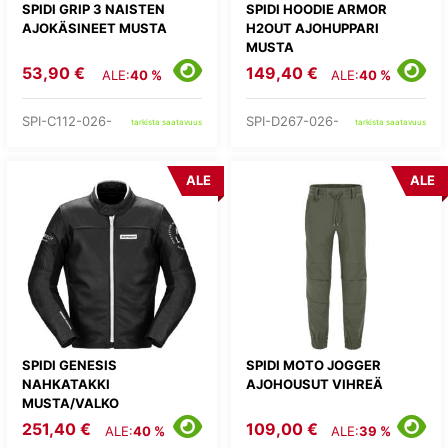
SPIDI GRIP 3 NAISTEN
SPIDI HOODIE ARMOR
AJOKÄSINEET MUSTA
H2OUT AJOHUPPARI
MUSTA
53,90 €
149,40 €
ALE:
40 %
ALE:
40 %
SPI-C112-026-
SPI-D267-026-
tarkista saatavuus
tarkista saatavuus
ALE
ALE
SPIDI GENESIS
SPIDI MOTO JOGGER
NAHKATAKKI
AJOHOUSUT VIHREÄ
MUSTA/VALKO
251,40 €
109,00 €
ALE:
40 %
ALE:
39 %