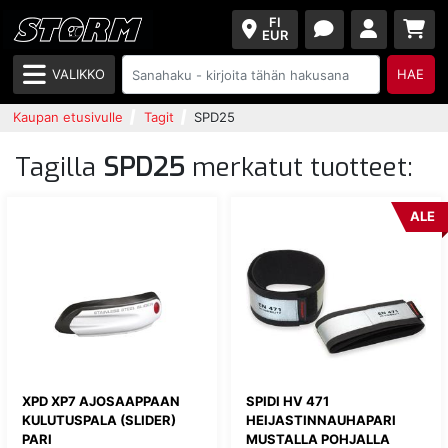
FI
EUR
VALIKKO
HAE
Kaupan etusivulle
Tagit
SPD25
Tagilla
SPD25
merkatut tuotteet:
ALE
XPD XP7 AJOSAAPPAAN
SPIDI HV 471
KULUTUSPALA (SLIDER)
HEIJASTINNAUHAPARI
PARI
MUSTALLA POHJALLA