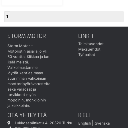
1
STORM MOTOR
LINKIT
Toimitusehdot
Storm Motor -
Maksuehdot
Motoristin asialla jo yli
Työpaikat
50 vuotta.
Klikkaa ja lue
lisää meistä.
Valikoimastamme
löydät kenties maan
suurimman valikoiman
moottoripyörävarusteita
sekä varaosat ja
tarvikkeet myös
mopoihin, mönkijöihin
ja kelkkoihin.
OTA YHTEYTTÄ
KIELI
Lukkosepänkatu 4, 20320 Turku
English
Svenska