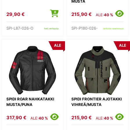
MUSTA
29,90 €
215,90 €
ALE:
40 %
SPI-L87-026-O
SPI-P180-026-
heti verkosta
tarkista saatavuus
ALE
ALE
SPIDI ROAR NAHKATAKKI
SPIDI FRONTIER AJOTAKKI
MUSTA/PUNA
VIHREÄ/MUSTA
317,90 €
215,90 €
ALE:
40 %
ALE:
40 %