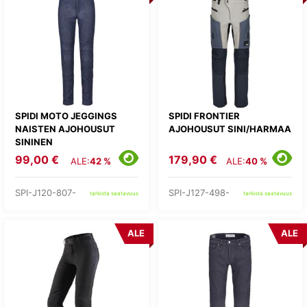
SPIDI MOTO JEGGINGS
SPIDI FRONTIER
NAISTEN AJOHOUSUT
AJOHOUSUT SINI/HARMAA
SININEN
99,00 €
179,90 €
ALE:
42 %
ALE:
40 %
SPI-J120-807-
SPI-J127-498-
tarkista saatavuus
tarkista saatavuus
ALE
ALE