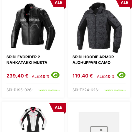
ALE
ALE
SPIDI EVORIDER 2
SPIDI HOODIE ARMOR
NAHKATAKKI MUSTA
AJOHUPPARI CAMO
239,40 €
119,40 €
ALE:
40 %
ALE:
40 %
SPI-P195-026-
SPI-T224-626-
tarkista saatavuus
tarkista saatavuus
ALE