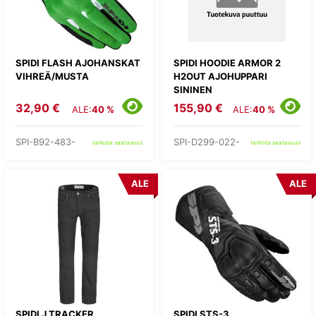
SPIDI FLASH AJOHANSKAT
SPIDI HOODIE ARMOR 2
VIHREÄ/MUSTA
H2OUT AJOHUPPARI
SININEN
32,90 €
155,90 €
ALE:
40 %
ALE:
40 %
SPI-B92-483-
SPI-D299-022-
tarkista saatavuus
tarkista saatavuus
ALE
ALE
SPIDI J TRACKER
SPIDI STS-3