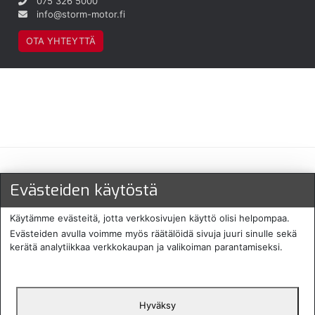
075 326 5000
info@storm-motor.fi
OTA YHTEYTTÄ
Maksu- ja toimitustavat
Evästeiden käytöstä
Käytämme evästeitä, jotta verkkosivujen käyttö olisi helpompaa.
Evästeiden avulla voimme myös räätälöidä sivuja juuri sinulle sekä
kerätä analytiikkaa verkkokaupan ja valikoiman parantamiseksi.
Hyväksy