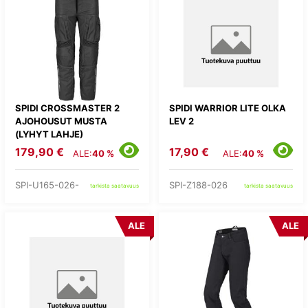
SPIDI CROSSMASTER 2
SPIDI WARRIOR LITE OLKA
AJOHOUSUT MUSTA
LEV 2
(LYHYT LAHJE)
179,90 €
17,90 €
ALE:
40 %
ALE:
40 %
SPI-U165-026-
SPI-Z188-026
tarkista saatavuus
tarkista saatavuus
ALE
ALE