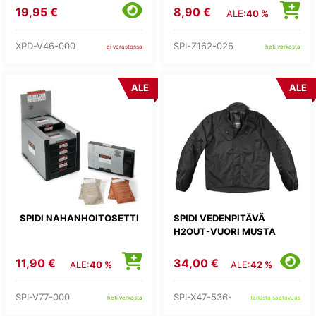
19,95 €
8,90 €
ALE:
40 %
XPD-V46-000
SPI-Z162-026
ei varastossa
heti verkosta
ALE
ALE
SPIDI NAHANHOITOSETTI
SPIDI VEDENPITÄVÄ
H2OUT-VUORI MUSTA
11,90 €
34,00 €
ALE:
40 %
ALE:
42 %
SPI-V77-000
SPI-X47-536-
heti verkosta
tarkista saatavuus