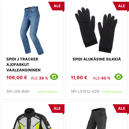
ALE
ALE
SPIDI J TRACKER
SPIDI ALUKÄSINE SILKKIÄ
AJOFARKUT
VAALEANSININEN
109,00 €
11,90 €
ALE:
39 %
ALE:
40 %
SPI-J59-806-
SPI-L51K12-026-
tarkista saatavuus
tarkista saatavuus
ALE
ALE