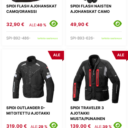
SPIDI FLASH AJOHANSKAT
SPIDI FLASH NAISTEN
CAMO/ORANSSI
AJOHANSKAT CAMO
32,90 €
49,90 €
ALE:
40 %
SPI-B92-486-
SPI-B93-626-
tarkista saatavuus
tarkista saatavuus
ALE
ALE
SPIDI OUTLANDER D-
SPIDI TRAVELER 3
MITOITETTU AJOTAKKI
AJOTAKKI
MUSTA/PUNAINEN
319,00 €
139,00 €
ALE:
29 %
ALE:
39 %