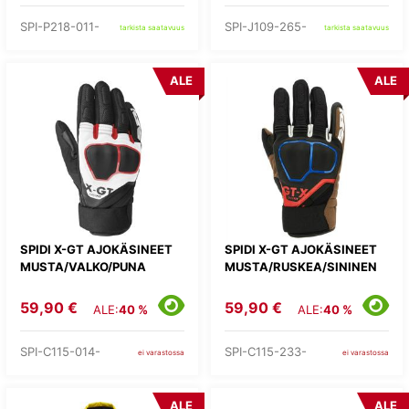
SPI-P218-011-
SPI-J109-265-
tarkista saatavuus
tarkista saatavuus
ALE
ALE
SPIDI X-GT AJOKÄSINEET
SPIDI X-GT AJOKÄSINEET
MUSTA/VALKO/PUNA
MUSTA/RUSKEA/SININEN
59,90 €
59,90 €
ALE:
40 %
ALE:
40 %
SPI-C115-014-
SPI-C115-233-
ei varastossa
ei varastossa
ALE
ALE