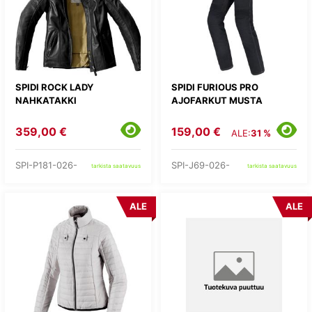
SPIDI ROCK LADY
SPIDI FURIOUS PRO
NAHKATAKKI
AJOFARKUT MUSTA
359,00 €
159,00 €
ALE:
31 %
SPI-P181-026-
SPI-J69-026-
tarkista saatavuus
tarkista saatavuus
ALE
ALE