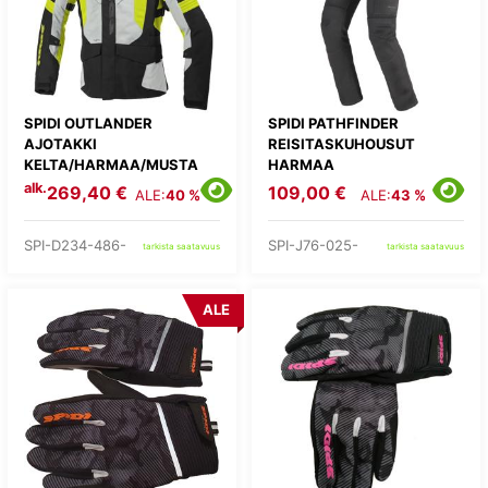
SPIDI OUTLANDER
SPIDI PATHFINDER
AJOTAKKI
REISITASKUHOUSUT
KELTA/HARMAA/MUSTA
HARMAA
alk.
269,40 €
109,00 €
ALE:
40 %
ALE:
43 %
SPI-D234-486-
SPI-J76-025-
tarkista saatavuus
tarkista saatavuus
ALE