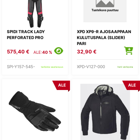
SPIDI TRACK LADY
XPD XP9-R AJOSAAPPAAN
PERFORATED PRO
KULUTUSPALA (SLIDER)
PARI
575,40 €
32,90 €
ALE:
40 %
SPI-Y157-545-
XPD-V127-000
tarkista saatavuus
heti verkosta
ALE
ALE