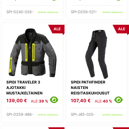
SPI-D240-026-
SPI-D259-021-
tarkista saatavuus
tarkista saatavuus
ALE
ALE
SPIDI TRAVELER 3
SPIDI PATHFINDER
AJOTAKKI
NAISTEN
MUSTA/KELTAINEN
REISITASKUHOUSUT
HARMAA
139,00 €
107,40 €
ALE:
39 %
ALE:
40 %
SPI-D259-486-
SPI-J85-025-
tarkista saatavuus
tarkista saatavuus