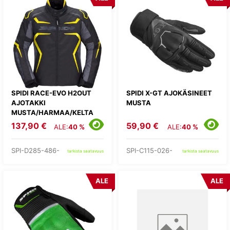
SPIDI RACE-EVO H2OUT
SPIDI X-GT AJOKÄSINEET
AJOTAKKI
MUSTA
MUSTA/HARMAA/KELTA
137,90 €
59,90 €
ALE:
40 %
ALE:
40 %
SPI-D285-486-
SPI-C115-026-
tarkista saatavuus
tarkista saatavuus
ALE
ALE