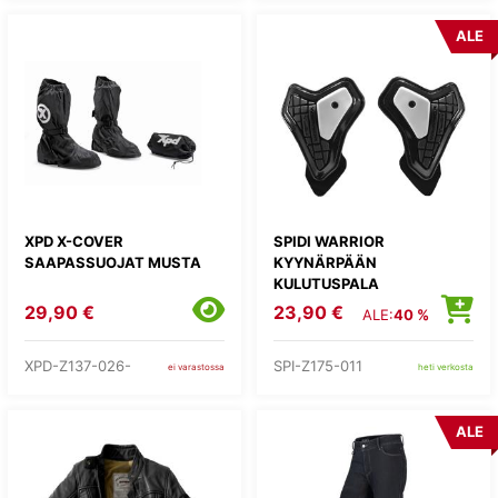
ALE
XPD X-COVER
SPIDI WARRIOR
SAAPASSUOJAT MUSTA
KYYNÄRPÄÄN
KULUTUSPALA
MUSTA/VALKO
29,90 €
23,90 €
ALE:
40 %
XPD-Z137-026-
SPI-Z175-011
ei varastossa
heti verkosta
ALE