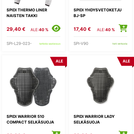
SPIDI THERMO LINER
SPIDI YHDYSVETOKETJU
NAISTEN TAKKI
BJ-SP
29,40 €
17,40 €
ALE:
40 %
ALE:
40 %
SPI-L29-023-
SPI-V90
tarkista saatavuus
heti verkosta
ALE
ALE
SPIDI WARRIOR 510
SPIDI WARRIOR LADY
COMPACT SELKÄSUOJA
SELKÄSUOJA