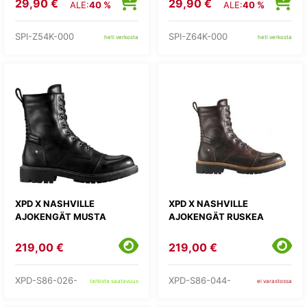
29,90 €
29,90 €
ALE:
40 %
ALE:
40 %
SPI-Z54K-000
SPI-Z64K-000
heti verkosta
heti verkosta
XPD X NASHVILLE
XPD X NASHVILLE
AJOKENGÄT MUSTA
AJOKENGÄT RUSKEA
219,00 €
219,00 €
XPD-S86-026-
XPD-S86-044-
tarkista saatavuus
ei varastossa