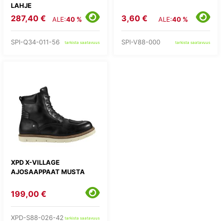
LAHJE
287,40 €
3,60 €
ALE:
40 %
ALE:
40 %
SPI-Q34-011-56
SPI-V88-000
tarkista saatavuus
tarkista saatavuus
XPD X-VILLAGE
AJOSAAPPAAT MUSTA
199,00 €
XPD-S88-026-42
tarkista saatavuus