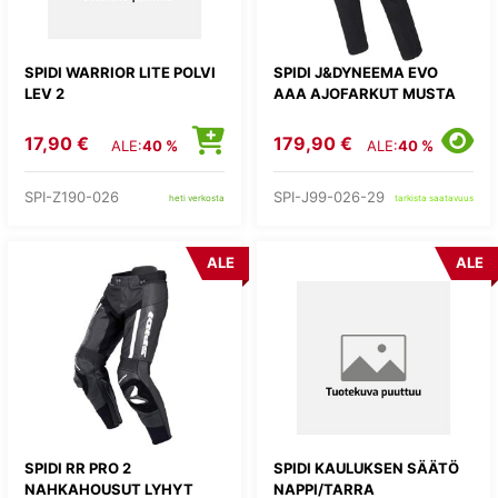
SPIDI WARRIOR LITE POLVI
SPIDI J&DYNEEMA EVO
LEV 2
AAA AJOFARKUT MUSTA
17,90 €
179,90 €
ALE:
40 %
ALE:
40 %
SPI-Z190-026
SPI-J99-026-29
heti verkosta
tarkista saatavuus
ALE
ALE
SPIDI RR PRO 2
SPIDI KAULUKSEN SÄÄTÖ
NAHKAHOUSUT LYHYT
NAPPI/TARRA