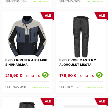
SPI-P250-014-
SPI-T345-265-
tarkista saatavuus
tarkista saatavuus
ALE
ALE
SPIDI FRONTIER AJOTAKKI
SPIDI CROSSMASTER 2
SINI/HARMAA
AJOHOUSUT MUSTA
215,90 €
179,90 €
ALE:
40 %
ALE:
40 %
SPI-T345-498-
SPI-U162-026-
tarkista saatavuus
tarkista saatavuus
ALE
ALE