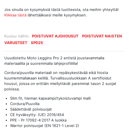
Jos sinulla on kysymyksiä tästä tuotteesta, ota meihin yhteyttä!
Klikkaa tästä
lähettääksesi meille kysymyksen.
Kuuluu näihin:
POISTUVAT AJOHOUSUT
POISTUVAT NAISTEN
VARUSTEET
SPD25
Uuudistettu Moto Leggins Pro 2 entistä joustavammalla
materiaalilla ja suoremmalla lahjeprofiililla!
Cordura/puuvilla materiaali on repäisykestävää eikä hiosta
kuumemmallakaan kelillä. Turvallisuusluokkaan A sertifioidut
housut, joissa on erittäin miellyttävät paremmat tason 2 suojat
polvissa.
Slim fit, hieman kapeampi/tykoistuvampi malli
Cordura/Puuvilla
Säädettävät polvisuojat
CE hyväksytty: (UE) 2016/454
PPE - Pr 17092-4:2017 A luokka
Warrior polvisuojat (EN 1621-1 Level 2)