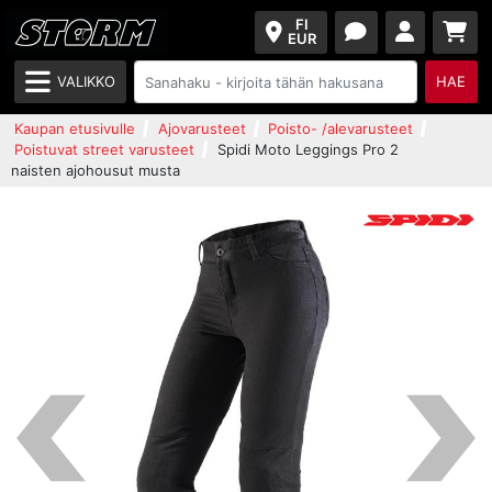
FI
EUR
VALIKKO
HAE
Kaupan etusivulle
Ajovarusteet
Poisto- /alevarusteet
Poistuvat street varusteet
Spidi Moto Leggings Pro 2
naisten ajohousut musta