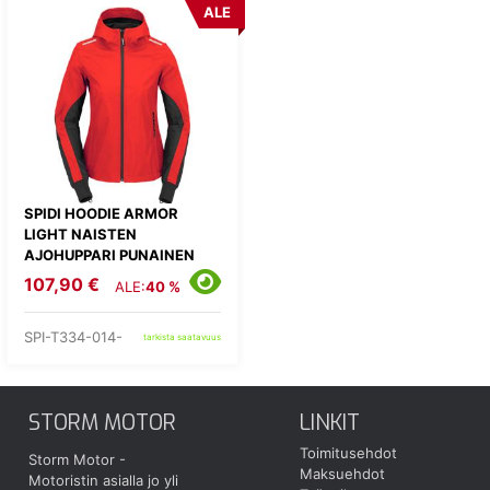
ALE
SPIDI HOODIE ARMOR
LIGHT NAISTEN
AJOHUPPARI PUNAINEN
107,90 €
ALE:
40 %
SPI-T334-014-
tarkista saatavuus
STORM MOTOR
LINKIT
Toimitusehdot
Storm Motor -
Maksuehdot
Motoristin asialla jo yli