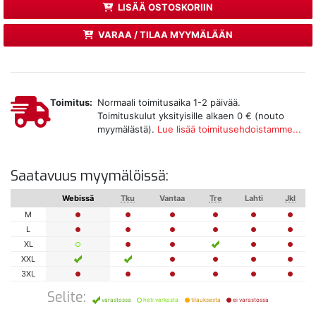
LISÄÄ OSTOSKORIIN
VARAA / TILAA MYYMÄLÄÄN
Toimitus:
Normaali toimitusaika 1-2 päivää.
Toimituskulut yksityisille alkaen 0 € (nouto
myymälästä).
Lue lisää toimitusehdoistamme...
Saatavuus myymälöissä:
Webissä
Tku
Vantaa
Tre
Lahti
Jkl
M
L
XL
XXL
3XL
Selite:
varastossa
heti verkosta
tilauksesta
ei varastossa