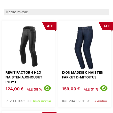
Katso myös:
ALE
ALE
REVIT FACTOR 4 H2O
IXON MADDIE C NAISTEN
NAISTEN AJOHOUSUT
FARKUT D-MITOITUS
LYHYT
124,00 €
159,00 €
ALE:
38 %
ALE:
31 %
REV-FPT092-0012-
IXO-204102011-31-
tarkista saatavuus
ei varastossa