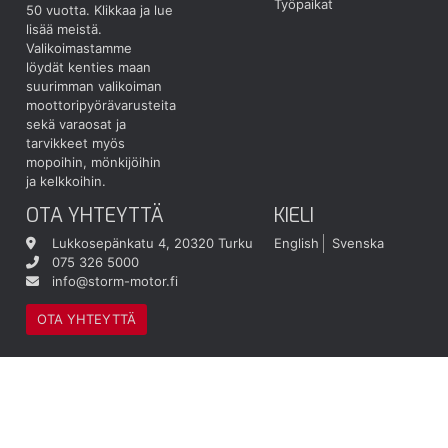
Työpaikat
50 vuotta.
Klikkaa ja lue
lisää meistä.
Valikoimastamme
löydät kenties maan
suurimman valikoiman
moottoripyörävarusteita
sekä varaosat ja
tarvikkeet myös
mopoihin, mönkijöihin
ja kelkkoihin.
OTA YHTEYTTÄ
KIELI
Lukkosepänkatu 4, 20320 Turku
English
Svenska
075 326 5000
info@storm-motor.fi
OTA YHTEYTTÄ