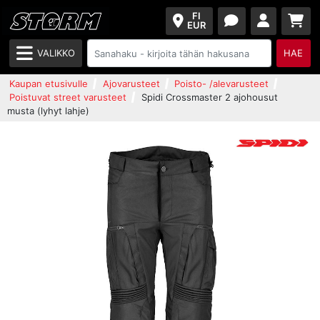
FI
EUR
VALIKKO
HAE
Kaupan etusivulle
Ajovarusteet
Poisto- /alevarusteet
Poistuvat street varusteet
Spidi Crossmaster 2 ajohousut
musta (lyhyt lahje)