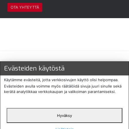
OTA YHTEYTTÄ
Maksu- ja toimitustavat
Evästeiden käytöstä
Käytämme evästeitä, jotta verkkosivujen käyttö olisi helpompaa.
Evästeiden avulla voimme myös räätälöidä sivuja juuri sinulle sekä
kerätä analytiikkaa verkkokaupan ja valikoiman parantamiseksi.
Hyväksy
English
Protecomp
Copyright 2024. All rights
Svenska