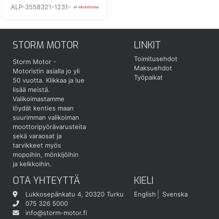
ALP-3558321-1231-
ei varastossa
STORM MOTOR
LINKIT
Toimitusehdot
Storm Motor -
Maksuehdot
Motoristin asialla jo yli
Työpaikat
50 vuotta.
Klikkaa ja lue
lisää meistä.
Valikoimastamme
löydät kenties maan
suurimman valikoiman
moottoripyörävarusteita
sekä varaosat ja
tarvikkeet myös
mopoihin, mönkijöihin
ja kelkkoihin.
OTA YHTEYTTÄ
KIELI
Lukkosepänkatu 4, 20320 Turku
English
Svenska
075 326 5000
info@storm-motor.fi