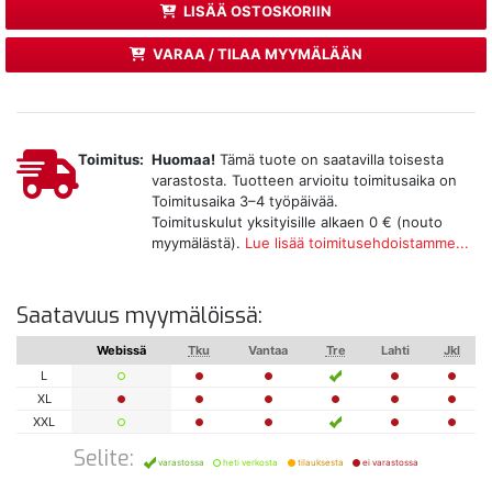
LISÄÄ OSTOSKORIIN
VARAA / TILAA MYYMÄLÄÄN
Toimitus:
Huomaa!
Tämä tuote on saatavilla toisesta
varastosta. Tuotteen arvioitu toimitusaika on
Toimitusaika 3–4 työpäivää.
Toimituskulut yksityisille alkaen 0 € (nouto
myymälästä).
Lue lisää toimitusehdoistamme...
Saatavuus myymälöissä:
Webissä
Tku
Vantaa
Tre
Lahti
Jkl
L
XL
XXL
Selite:
varastossa
heti verkosta
tilauksesta
ei varastossa