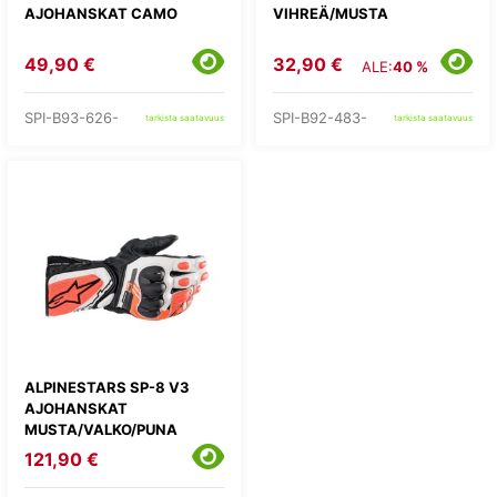
AJOHANSKAT CAMO
VIHREÄ/MUSTA
49,90 €
32,90 €
ALE:
40 %
SPI-B93-626-
SPI-B92-483-
tarkista saatavuus
tarkista saatavuus
ALPINESTARS SP-8 V3
AJOHANSKAT
MUSTA/VALKO/PUNA
121,90 €