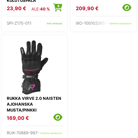
KULUTUSPALA
MUSTA/VALKO
23,90 €
209,90 €
ALE:
40 %
SPI-Z175-011
IXO-100102065-01-
heti verkosta
tarkista saatavuus
RUKKA VIRVE 2.0 NAISTEN
AJOHANSKA
MUSTA/PINKKI
169,00 €
RUK-70889-997-
tarkista saatavuus