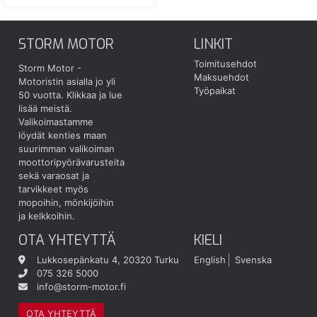
STORM MOTOR
LINKIT
Toimitusehdot
Storm Motor -
Maksuehdot
Motoristin asialla jo yli
Työpaikat
50 vuotta.
Klikkaa ja lue
lisää meistä.
Valikoimastamme
löydät kenties maan
suurimman valikoiman
moottoripyörävarusteita
sekä varaosat ja
tarvikkeet myös
mopoihin, mönkijöihin
ja kelkkoihin.
OTA YHTEYTTÄ
KIELI
Lukkosepänkatu 4, 20320 Turku
English
Svenska
075 326 5000
info@storm-motor.fi
OTA YHTEYTTÄ