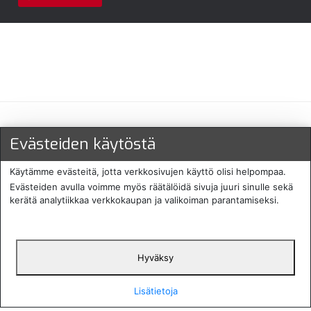
Maksu- ja toimitustavat
Evästeiden käytöstä
Käytämme evästeitä, jotta verkkosivujen käyttö olisi helpompaa.
Evästeiden avulla voimme myös räätälöidä sivuja juuri sinulle sekä
kerätä analytiikkaa verkkokaupan ja valikoiman parantamiseksi.
Hyväksy
English
Protecomp
Copyright 2024. All rights
Svenska
2024
reserved
Lisätietoja