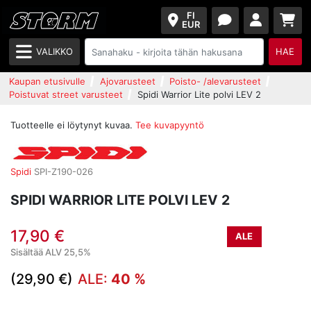
FI
EUR
VALIKKO
HAE
Kaupan etusivulle
Ajovarusteet
Poisto- /alevarusteet
Poistuvat street varusteet
Spidi Warrior Lite polvi LEV 2
Tuotteelle ei löytynyt kuvaa.
Tee kuvapyyntö
Spidi
SPI-Z190-026
SPIDI WARRIOR LITE POLVI LEV 2
17,90 €
ALE
Sisältää ALV 25,5%
(29,90 €)
ALE:
40 %