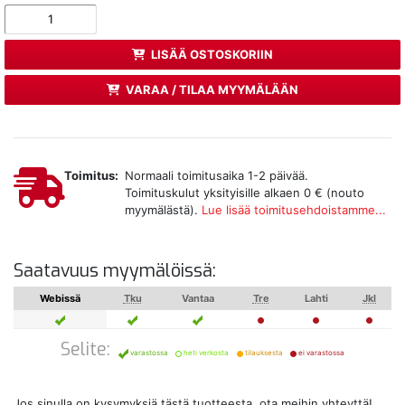
LISÄÄ OSTOSKORIIN
VARAA / TILAA MYYMÄLÄÄN
Toimitus:
Normaali toimitusaika 1-2 päivää.
Toimituskulut yksityisille alkaen 0 € (nouto
myymälästä).
Lue lisää toimitusehdoistamme...
Saatavuus myymälöissä:
Webissä
Tku
Vantaa
Tre
Lahti
Jkl
Selite:
varastossa
heti verkosta
tilauksesta
ei varastossa
Jos sinulla on kysymyksiä tästä tuotteesta, ota meihin yhteyttä!