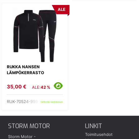
ALE
RUKKA NANSEN
LÄMPÖKERRASTO
35,00 €
ALE:
42 %
RUK-70524-999-L
tarkista saatavuus
STORM MOTOR
LINKIT
Toimitusehdot
Storm Motor -