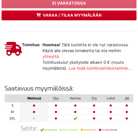
EI VARASTOSSA
VARAA / TILAA MYYMÄLÄÄN
Toimitus:
Huomaa!
Tätä tuotetta ei ole nyt varastossa.
Käytä alla olevaa lomaketta tai ota meihin
yhteyttä
.
Toimituskulut yksityisille alkaen 0 € (nouto
myymälästä).
Lue lisää toimitusehdoistamme...
Saatavuus myymälöissä:
Webissä
Tku
Vantaa
Tre
Lahti
Jkl
S
M
3XL
Selite:
varastossa
heti verkosta
tilauksesta
ei varastossa