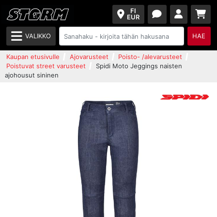
FI
EUR
VALIKKO
HAE
Kaupan etusivulle
Ajovarusteet
Poisto- /alevarusteet
Poistuvat street varusteet
Spidi Moto Jeggings naisten
ajohousut sininen