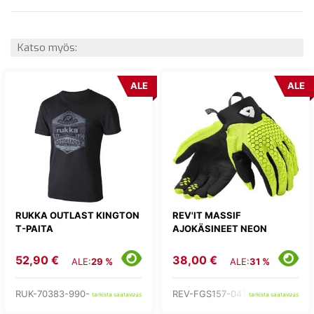
Katso myös:
ALE
ALE
RUKKA OUTLAST KINGTON
REV'IT MASSIF
T-PAITA
AJOKÄSINEET NEON
52,90 €
38,00 €
ALE:
29 %
ALE:
31 %
RUK-70383-990-
REV-FGS157-0410-
tarkista saatavuus
tarkista saatavuus