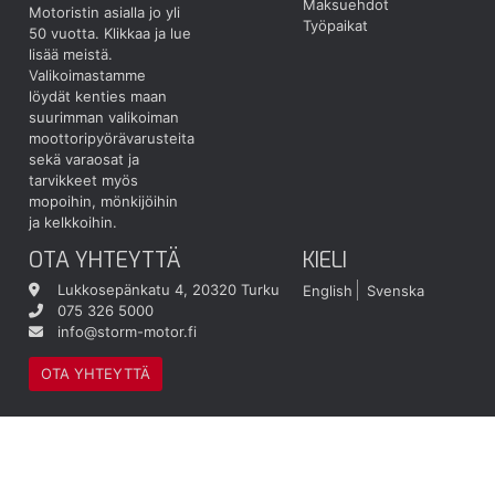
Maksuehdot
Motoristin asialla jo yli
Työpaikat
50 vuotta.
Klikkaa ja lue
lisää meistä.
Valikoimastamme
löydät kenties maan
suurimman valikoiman
moottoripyörävarusteita
sekä varaosat ja
tarvikkeet myös
mopoihin, mönkijöihin
ja kelkkoihin.
OTA YHTEYTTÄ
KIELI
Lukkosepänkatu 4, 20320 Turku
English
Svenska
075 326 5000
info@storm-motor.fi
OTA YHTEYTTÄ