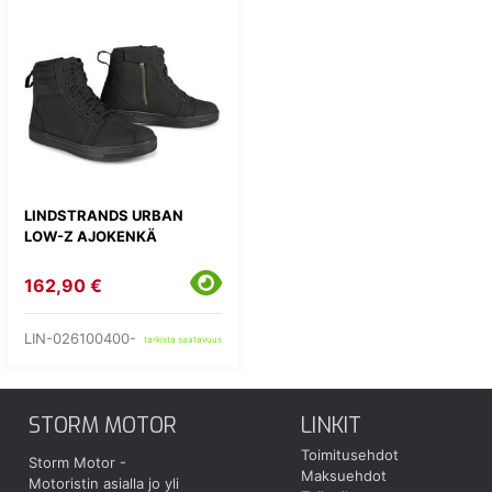
LINDSTRANDS URBAN
LOW-Z AJOKENKÄ
162,90 €
LIN-026100400-
tarkista saatavuus
STORM MOTOR
LINKIT
Toimitusehdot
Storm Motor -
Maksuehdot
Motoristin asialla jo yli