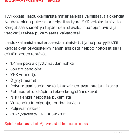
SAAPPAAT-KENGÄT
SPD25
Tyylikkkäät, laadukkaimmista materiaaleista valmistetut ajokengät!
Nauhakenkien pukemista helpottaa tyrnä YKK-vetoketju sivulla.
Kengät saa säädettyä täydellisen istuvaksi nauhojen avulla ja
vetoketju tekee pukemisesta vaivatonta!
Laadukkaimmista materiaalesta valmistetut ja huipputyylikkäät
kengät ovat öljykäsitellyn nahan ansiosta helppo hoitoiset sekä
erittäin vedenkestävät.
1,4mm paksu öljytty naudan nahka
Jousto panelointi
YKK vetoketju
Öljytyt nauhat
Polyuretaani suojat sekä iskuavaimentavat suojat nilkassa
Pehmustettu sisäpinta tekee kengistä mukavat
Nilkkalenkki helpottaa pukemista
Vulkanoitu kumipohja, touring kuvioin
Poljinvahvikkeet
CE-hyväksytty EN 13634:2010
Spidi kokotaulukot
Ajovarusteiden osto-opas