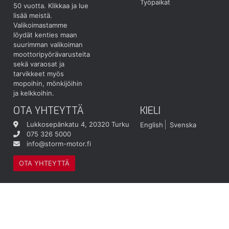
Työpaikat
50 vuotta.
Klikkaa ja lue
lisää meistä.
Valikoimastamme
löydät kenties maan
suurimman valikoiman
moottoripyörävarusteita
sekä varaosat ja
tarvikkeet myös
mopoihin, mönkijöihin
ja kelkkoihin.
OTA YHTEYTTÄ
KIELI
Lukkosepänkatu 4, 20320 Turku
English
Svenska
075 326 5000
info@storm-motor.fi
OTA YHTEYTTÄ