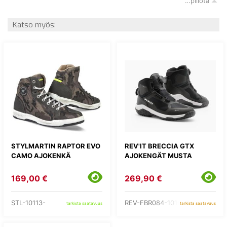
…piilota
Katso myös:
STYLMARTIN RAPTOR EVO
REV'IT BRECCIA GTX
CAMO AJOKENKÄ
AJOKENGÄT MUSTA
169,00 €
269,90 €
STL-10113-
REV-FBR084-1010-
tarkista saatavuus
tarkista saatavuus