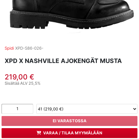
Spidi
XPD-S86-026-
XPD X NASHVILLE AJOKENGÄT MUSTA
219,00 €
Sisältää ALV 25,5%
EI VARASTOSSA
VARAA / TILAA MYYMÄLÄÄN