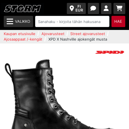
FI
EUR
VALIKKO
HAE
Kaupan etusivulle
Ajovarusteet
Street ajovarusteet
Ajosaappaat /-kengät
XPD X Nashville ajokengät musta