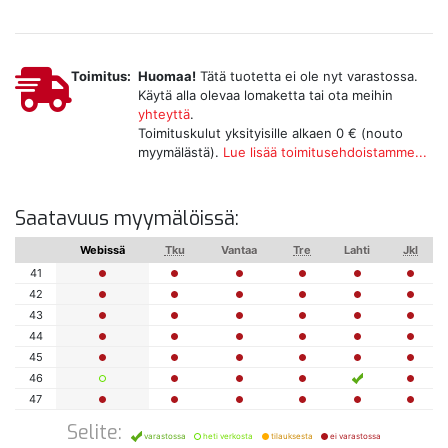
Toimitus:
Huomaa!
Tätä tuotetta ei ole nyt varastossa.
Käytä alla olevaa lomaketta tai ota meihin
yhteyttä
.
Toimituskulut yksityisille alkaen 0 € (nouto
myymälästä).
Lue lisää toimitusehdoistamme...
Saatavuus myymälöissä:
Webissä
Tku
Vantaa
Tre
Lahti
Jkl
41
42
43
44
45
46
47
Selite:
varastossa
heti verkosta
tilauksesta
ei varastossa