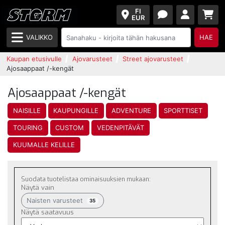
FI
EUR
VALIKKO
HAE
Kaupan etusivulle
Ajovarusteet
Street ajovarusteet
Ajosaappaat /-kengät
Ajosaappaat /-kengät
NAISILLE
KAUPUNGILLE
ADVENTURE
SPORTTISET
TOURING
CUSTOM
VEDENPITÄVÄT
KUUMALLE KELILLE
Suodata tuotelistaa ominaisuuksien mukaan:
Näytä vain
Naisten varusteet
35
Näytä saatavuus