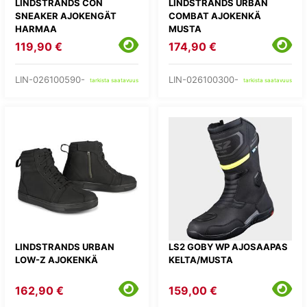
LINDSTRANDS CON
LINDSTRANDS URBAN
SNEAKER AJOKENGÄT
COMBAT AJOKENKÄ
HARMAA
MUSTA
119,90 €
174,90 €
LIN-026100590-
LIN-026100300-
tarkista saatavuus
tarkista saatavuus
LINDSTRANDS URBAN
LS2 GOBY WP AJOSAAPAS
LOW-Z AJOKENKÄ
KELTA/MUSTA
162,90 €
159,00 €