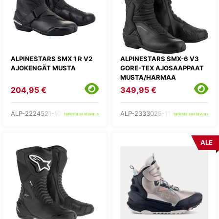
ALPINESTARS SMX 1 R V2
ALPINESTARS SMX-6 V3
AJOKENGÄT MUSTA
GORE-TEX AJOSAAPPAAT
MUSTA/HARMAA
204,95 €
349,95 €
ALP-2224521-10-
ALP-2333025-111-
tarkista saatavuus
tarkista saatavuus
ALE