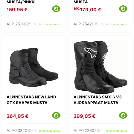
MUSTA/PINKKI
MUSTA
alk.
159,95 €
179,00 €
ALP-2510625-1839-
ALP-2542015-10-
tarkista saatavuus
tarkista saatavuus
ALPINESTARS NEW LAND
ALPINESTARS SMX-6 V3
GTX SAAPAS MUSTA
AJOSAAPPAAT MUSTA
264,95 €
299,95 €
ALP-2332013-10-
ALP-2223025-10-
tarkista saatavuus
tarkista saatavuus