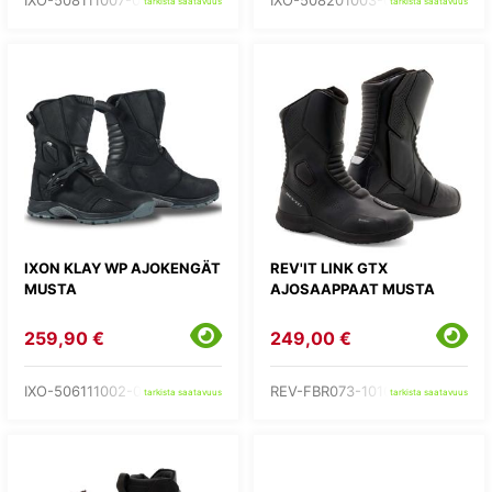
IXO-508111007-01-
IXO-508201003-01-
tarkista saatavuus
tarkista saatavuus
IXON KLAY WP AJOKENGÄT
REV'IT LINK GTX
MUSTA
AJOSAAPPAAT MUSTA
259,90 €
249,00 €
IXO-506111002-01-
REV-FBR073-1010-
tarkista saatavuus
tarkista saatavuus