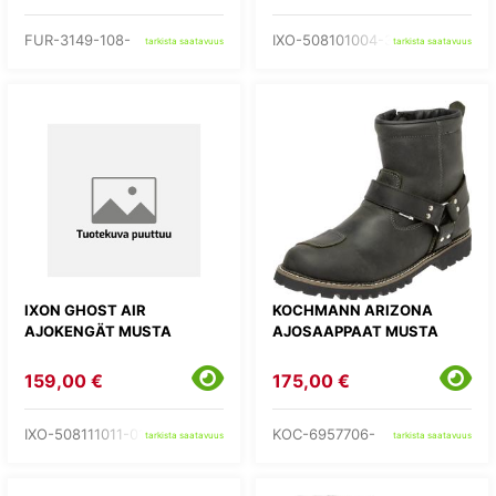
FUR-3149-108-
IXO-508101004-35-
tarkista saatavuus
tarkista saatavuus
IXON GHOST AIR
KOCHMANN ARIZONA
AJOKENGÄT MUSTA
AJOSAAPPAAT MUSTA
159,00 €
175,00 €
IXO-508111011-01-
KOC-6957706-
tarkista saatavuus
tarkista saatavuus