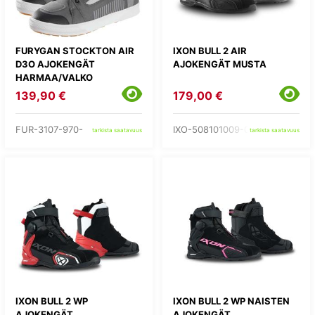
FURYGAN STOCKTON AIR
IXON BULL 2 AIR
D3O AJOKENGÄT
AJOKENGÄT MUSTA
HARMAA/VALKO
139,90 €
179,00 €
FUR-3107-970-
IXO-508101009-01-
tarkista saatavuus
tarkista saatavuus
IXON BULL 2 WP
IXON BULL 2 WP NAISTEN
AJOKENGÄT
AJOKENGÄT