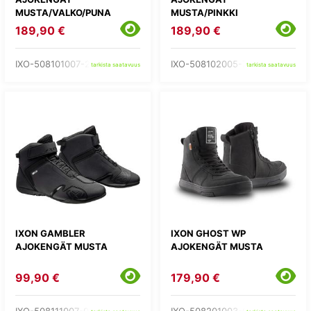
MUSTA/VALKO/PUNA
MUSTA/PINKKI
189,90 €
189,90 €
IXO-508101007-27-
IXO-508102005-73-
tarkista saatavuus
tarkista saatavuus
IXON GAMBLER
IXON GHOST WP
AJOKENGÄT MUSTA
AJOKENGÄT MUSTA
99,90 €
179,90 €