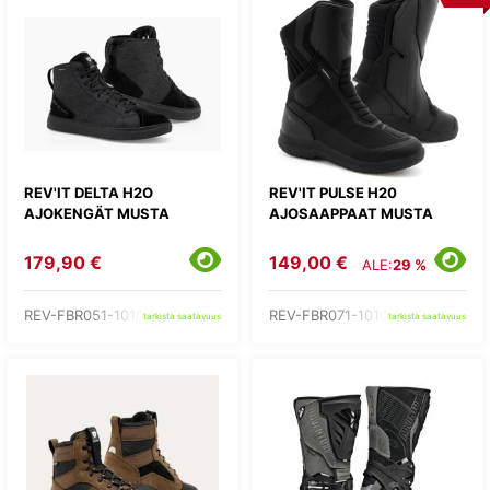
REV'IT DELTA H2O
REV'IT PULSE H20
AJOKENGÄT MUSTA
AJOSAAPPAAT MUSTA
179,90 €
149,00 €
ALE:
29 %
REV-FBR051-1010-
REV-FBR071-1010-
tarkista saatavuus
tarkista saatavuus