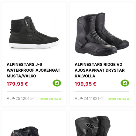
ALPINESTARS J-6
ALPINESTARS RIDGE V2
WATERPROOF AJOKENGÄT
AJOSAAPPAAT DRYSTAR
MUSTA/VALKO
KALVOLLA
179,95 €
199,95 €
ALP-2542015-12-
ALP-2441821-1100-
tarkista saatavuus
tarkista saatavuus