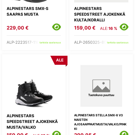
ALPINESTARS SMX-S
ALPINESTARS
SAAPAS MUSTA
SPEEDSTREET AJOKENKÄ
KULTA/KORALLI
229,00 €
159,00 €
ALE:
16 %
ALP-2223517-1100-
ALP-2650325-8024-
tarkista saatavuus
tarkista saatavuus
ALE
ALPINESTARS
ALPINESTARS STELLA SMX-6 V3
NAISTEN
SPEEDSTREET AJOKENKÄ
AJOSAAPPAATMUSTA/VALKO/PINK
MUSTA/VALKO
KI