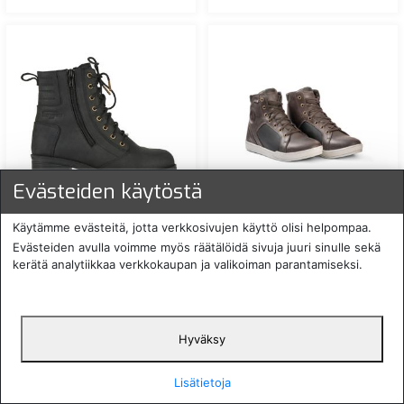
Evästeiden käytöstä
FURYGAN JANIS LADY D3O
LINDSTRANDS URBAN
NAISTEN AJOKENGÄT
LEATHER AJOKENGÄT
Käytämme evästeitä, jotta verkkosivujen käyttö olisi helpompaa.
MUSTA
RUSKEA
Evästeiden avulla voimme myös räätälöidä sivuja juuri sinulle sekä
kerätä analytiikkaa verkkokaupan ja valikoiman parantamiseksi.
199,90 €
149,00 €
FUR-3134-1-
LIN-24100300-
tarkista saatavuus
tarkista saatavuus
Hyväksy
Lisätietoja