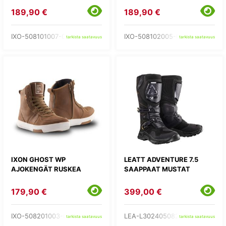
189,90 €
189,90 €
IXO-508101007-01-
IXO-508102005-06-
tarkista saatavuus
tarkista saatavuus
IXON GHOST WP
LEATT ADVENTURE 7.5
AJOKENGÄT RUSKEA
SAAPPAAT MUSTAT
179,90 €
399,00 €
IXO-508201003-60-
LEA-L302405082-
tarkista saatavuus
tarkista saatavuus