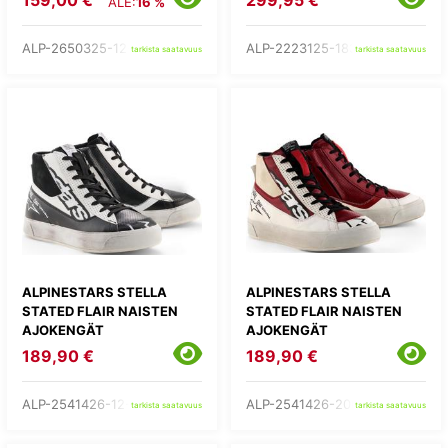
159,00 €
299,95 €
ALE:
16 %
ALP-2650325-12-
ALP-2223125-1832-
tarkista saatavuus
tarkista saatavuus
ALPINESTARS STELLA
ALPINESTARS STELLA
STATED FLAIR NAISTEN
STATED FLAIR NAISTEN
AJOKENGÄT
AJOKENGÄT
MUSTA/VALKO
VALKO/PUNAINEN
189,90 €
189,90 €
ALP-2541426-12-
ALP-2541426-2066-
tarkista saatavuus
tarkista saatavuus