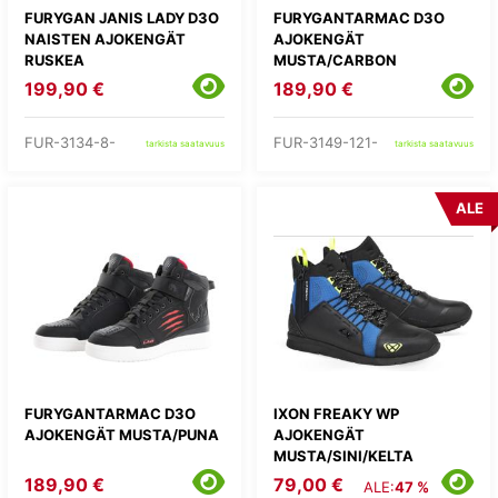
FURYGAN JANIS LADY D3O
FURYGANTARMAC D3O
NAISTEN AJOKENGÄT
AJOKENGÄT
RUSKEA
MUSTA/CARBON
199,90 €
189,90 €
FUR-3134-8-
FUR-3149-121-
tarkista saatavuus
tarkista saatavuus
ALE
FURYGANTARMAC D3O
IXON FREAKY WP
AJOKENGÄT MUSTA/PUNA
AJOKENGÄT
MUSTA/SINI/KELTA
189,90 €
79,00 €
ALE:
47 %