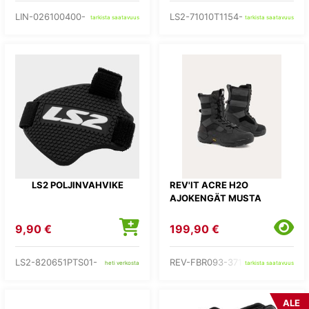
LIN-026100400-
LS2-71010T1154-
tarkista saatavuus
tarkista saatavuus
LS2 POLJINVAHVIKE
REV'IT ACRE H2O
AJOKENGÄT MUSTA
9,90 €
199,90 €
LS2-820651PTS01-
REV-FBR093-3710-
heti verkosta
tarkista saatavuus
ALE