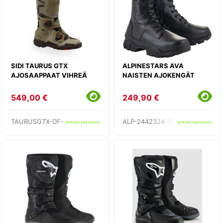
SIDI TAURUS GTX
ALPINESTARS AVA
AJOSAAPPAAT VIHREÄ
NAISTEN AJOKENGÄT
549,00 €
249,90 €
TAURUSGTX-DF-
ALP-2442324-1100-
tarkista saatavuus
tarkista saatavuus