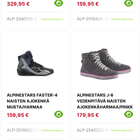
329,95 €
159,95 €
ALP-2040126-82-
ALP-2510425-1299-
tarkista saatavuus
tarkista saatavuus
ALPINESTARS FASTER-4
ALPINESTARS J-6
NAISTEN AJOKENKÄ
VEDENPITÄVÄ NAISTEN
MUSTA/HARMAA
AJOKENKÄHARMAA/PINKK
I
159,95 €
179,95 €
ALP-2510625-1505-
ALP-2542220-095-
tarkista saatavuus
tarkista saatavuus