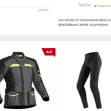
Selite:
varastoss
…piilota
Jos sinulla on kysymyksiä tästä t
lähettääksesi meille kysymyksen.
ALE