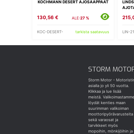
KOCHMANN DESERT AJOSAAPPAAT
LIND
AJOT
130,56 €
215,
ALE:
27 %
KOC-DESERT-
LIN-2
tarkista saatavuus
STORM MOTO
Storm Motor - Motoristi
asialla jo yli 50 vuotta.
Klikkaa ja lue lisää
meistä.
Valikoimastamm
löydät kenties maan
suurimman valikoiman
moottoripyörävarusteita
sekä varaosat ja
tarvikkeet myös
mopoihin, mönkijöihin ja