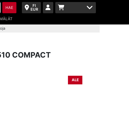
FI
HAE
EUR
MÄLÄT
oja
 510 COMPACT
ALE