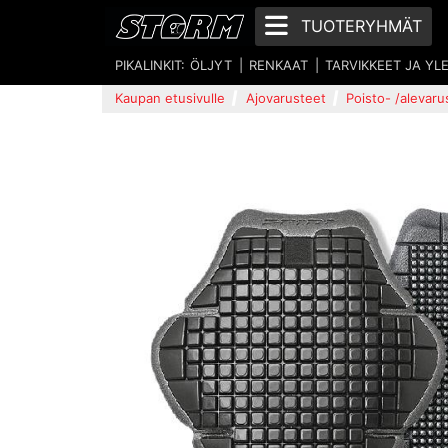
TUOTERYHMÄT
PIKALINKIT:
ÖLJYT
RENKAAT
TARVIKKEET JA YL
Kaupan etusivulle
Ajovarusteet
Poisto- /alevaru