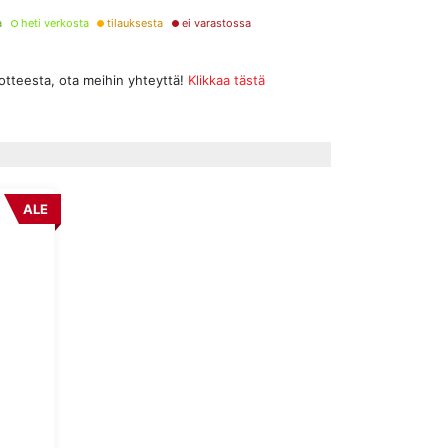
a
heti verkosta
tilauksesta
ei varastossa
uotteesta, ota meihin yhteyttä!
Klikkaa tästä
ALE