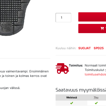
Kuuluu näihin:
SUOJAT
SPD25
Toimitus:
Normaali toimi
Toimituskulut 
skua vaimentavampi. Ensimmäinen
toimitusehdoi
e ja toinen ja kolmas kerros ovat
 suojan välissä.
Saatavuus myymälöiss
Webissä
Tku