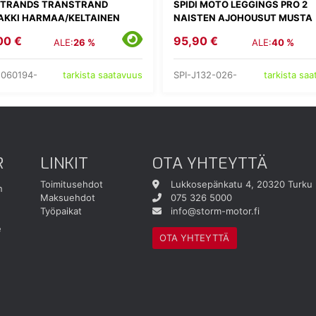
STRANDS TRANSTRAND
SPIDI MOTO LEGGINGS PRO 2
AKKI HARMAA/KELTAINEN
NAISTEN AJOHOUSUT MUSTA
00 €
95,90 €
ALE:
26 %
ALE:
40 %
1060194-
SPI-J132-026-
tarkista saatavuus
tarkista sa
R
LINKIT
OTA YHTEYTTÄ
Toimitusehdot
Lukkosepänkatu 4, 20320 Turku
n
Maksuehdot
075 326 5000
Työpaikat
info@storm-motor.fi
e
OTA YHTEYTTÄ