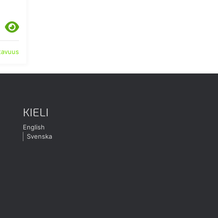
atavuus
KIELI
English
Svenska