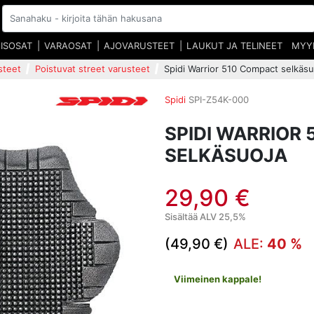
EISOSAT
VARAOSAT
AJOVARUSTEET
LAUKUT JA TELINEET
MYY
steet
Poistuvat street varusteet
Spidi Warrior 510 Compact selkäsu
Spidi
SPI-Z54K-000
SPIDI WARRIOR
SELKÄSUOJA
29,90 €
Sisältää ALV 25,5%
(49,90 €)
ALE:
40 %
Viimeinen kappale!