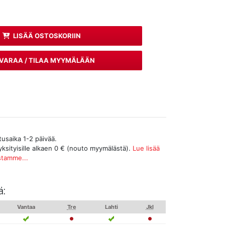
LISÄÄ OSTOSKORIIN
VARAA / TILAA MYYMÄLÄÄN
tusaika 1-2 päivää.
yksityisille alkaen 0 € (nouto myymälästä).
Lue lisää
stamme...
ä:
Vantaa
Tre
Lahti
Jkl