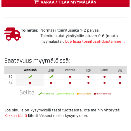
VARAA / TILAA MYYMÄLÄÄN
Toimitus:
Normaali toimitusaika 1-2 päivää.
Toimituskulut yksityisille alkaen 0 € (nouto
myymälästä).
Lue lisää toimitusehdoistamme...
Saatavuus myymälöissä:
Webissä
Tku
Vantaa
Tre
Lahti
Jkl
32
34
Selite:
varastossa
heti verkosta
tilauksesta
ei varastossa
Jos sinulla on kysymyksiä tästä tuotteesta, ota meihin yhteyttä!
Klikkaa tästä
lähettääksesi meille kysymyksen.