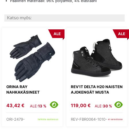
Päällinen materiaali: 96% polyamidi, 4% elastaani
Katso myös:
ALE
ALE
ORINA RAY
REV'IT DELTA H20 NAISTEN
NAHKAKÄSINEET
AJOKENGÄT MUSTA
43,42 €
119,00 €
ALE:
13 %
ALE:
30 %
ORI-2479-
REV-FBR0064-1010-
tarkista saatavuus
ei varastossa