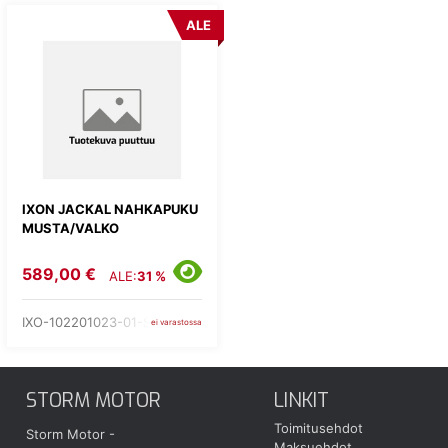
ALE
IXON JACKAL NAHKAPUKU
MUSTA/VALKO
589,00 €
ALE:
31 %
IXO-102201023-01-S
ei varastossa
STORM MOTOR
LINKIT
Toimitusehdot
Storm Motor -
Maksuehdot