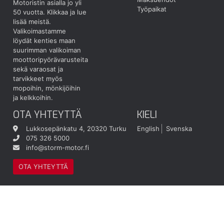
Motoristin asialla jo yli
Työpaikat
50 vuotta.
Klikkaa ja lue
lisää meistä.
Valikoimastamme
löydät kenties maan
suurimman valikoiman
moottoripyörävarusteita
sekä varaosat ja
tarvikkeet myös
mopoihin, mönkijöihin
ja kelkkoihin.
OTA YHTEYTTÄ
KIELI
Lukkosepänkatu 4, 20320 Turku
English
Svenska
075 326 5000
info@storm-motor.fi
OTA YHTEYTTÄ