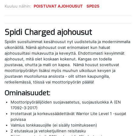
Kuuluu näihin:
POISTUVAT AJOHOUSUT
SPD25
Spidi Charged ajohousut
Spidin suosituimmat kesähousut nyt uudistetulla ja modernimmalla
ulkonäöllä. Nämä ajohousut ovat erinomaiset kun haluat
ajohousuiltasi mukavuutta ja keveyttä. Ehdottomasti kevyimmät
ajohousut, mitä olet koskaan kokenut. Kangas on todella
joustavaa, ohutta ja malli on kapea. Nämä housut soveltuvat
moottoripyöräilyn lisäksi myös muuhun ulkoiluun kevyen ja
joustavan muotoilunsa ansiosta - olit sitten kaupungilla,
retkeilemässä, töissä vai moottoripyörän päällä!
Ominaisuudet:
Moottoripyöräilijöiden suojavaatetus, suojausluokka A (EN
17092-3:2017)
Irrotettavat ja korkeussäädettävät Warrior Lite Level 1 -suojat
polvissa
Valmius lonkkasuojille (ei sisälly toimitukseen)
2 etutaskua ja vetoketjullinen reisitasku