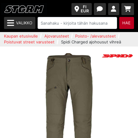
FI
EUR
VALIKKO
HAE
Kaupan etusivulle
Ajovarusteet
Poisto- /alevarusteet
Poistuvat street varusteet
Spidi Charged ajohousut vihreä