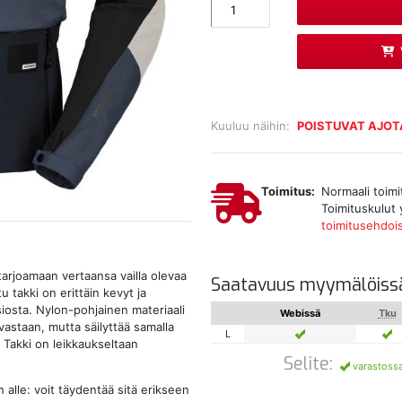
Kuuluu näihin:
POISTUVAT AJOT
Toimitus:
Normaali toimi
Toimituskulut 
toimitusehdoi
tarjoamaan vertaansa vailla olevaa
Saatavuus myymälöiss
 takki on erittäin kevyt ja
iosta. Nylon-pohjainen materiaali
Webissä
Tku
astaan, mutta säilyttää samalla
L
 Takki on leikkaukseltaan
Selite:
varastoss
alle: voit täydentää sitä erikseen