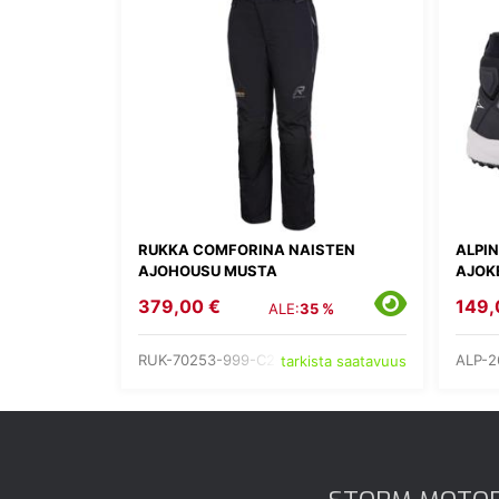
RUKKA COMFORINA NAISTEN
ALPI
AJOHOUSU MUSTA
AJOK
379,00 €
149,
ALE:
35 %
RUK-70253-999-C2-
ALP-2
tarkista saatavuus