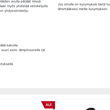
 Näiden avulla pärjäät missä
Jos sinulla on kysymyksiä tästä t
idaan myös yhdistää vetoketjulla
lähettääksesi meille kysymyksen.
 on yhdysvetoketju.
llä kalvolla
 suuri esim. lämpövuorelle tai
ityksellä
ALE