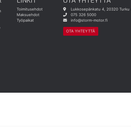
R
LINKIT
OTA YHTEYTTÄ
Toimitusehdot
Lukkosepänkatu 4, 20320 Turku
n
Maksuehdot
075 326 5000
Työpaikat
info@storm-motor.fi
e
OTA YHTEYTTÄ