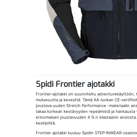
Spidi Frontier ajotakki
Frontier-ajotakki on suunniteltu adventurekäyttöön, 
mukavuutta ja keveyttä. Tämä AA-luokan CE-sertifioitu
joustava uuden Stretch Performance -materiaalin ans
takaa korkean kestävyyden repeämistä ja hankausta v
erinomaisen joustavuuden 4 %:n elastaanin ansiosta.
keskipitkä.
Frontier ajotakki kuuluu Spidin STEP-INWEAR-osaston 