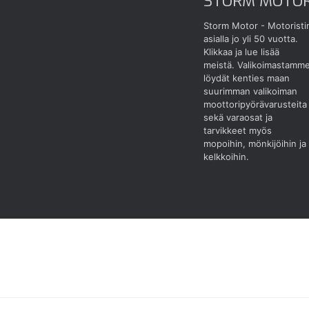
STORM MOTO
Storm Motor - Motoristi
asialla jo yli 50 vuotta.
Klikkaa ja lue lisää
meistä.
Valikoimastamm
löydät kenties maan
suurimman valikoiman
moottoripyörävarusteita
sekä varaosat ja
tarvikkeet myös
mopoihin, mönkijöihin ja
kelkkoihin.