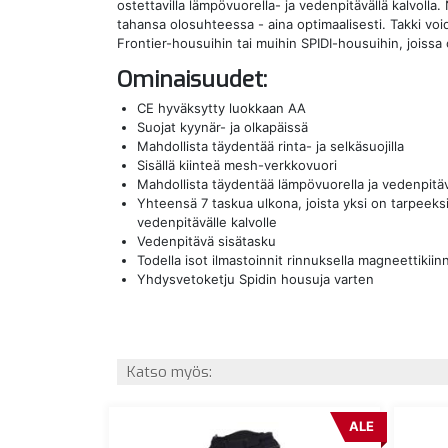
ostettavilla lämpövuorella- ja vedenpitävällä kalvolla.
tahansa olosuhteessa - aina optimaalisesti. Takki vo
Frontier-housuihin tai muihin SPIDI-housuihin, joissa
Ominaisuudet:
CE hyväksytty luokkaan AA
Suojat kyynär- ja olkapäissä
Mahdollista täydentää rinta- ja selkäsuojilla
Sisällä kiinteä mesh-verkkovuori
Mahdollista täydentää lämpövuorella ja vedenpitävä
Yhteensä 7 taskua ulkona, joista yksi on tarpeeksi
vedenpitävälle kalvolle
Vedenpitävä sisätasku
Todella isot ilmastoinnit rinnuksella magneettikiinn
Yhdysvetoketju Spidin housuja varten
Katso myös:
ALE