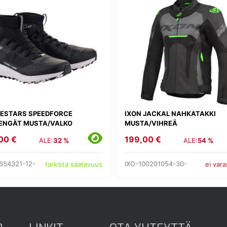
NESTARS SPEEDFORCE
IXON JACKAL NAHKATAKKI
ENGÄT MUSTA/VALKO
MUSTA/VIHREÄ
00 €
199,00 €
ALE:
32 %
ALE:
54 %
654321-12-
IXO-100201054-30-
tarkista saatavuus
ei var