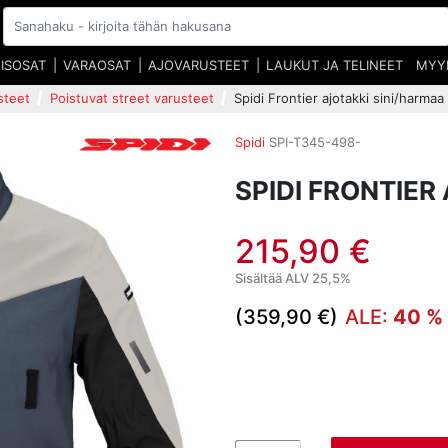
EISOSAT
VARAOSAT
AJOVARUSTEET
LAUKUT JA TELINEET
MYY
steet
Poistuvat street varusteet
Spidi Frontier ajotakki sini/harmaa
Spidi
SPI-T345-498-
SPIDI FRONTIER
215,90 €
Sisältää ALV 25,5%
(359,90 €)
ALE:
40 %