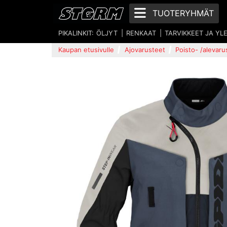
TUOTERYHMÄT
PIKALINKIT:
ÖLJYT
RENKAAT
TARVIKKEET JA YL
Kaupan etusivulle
Ajovarusteet
Poisto- /alevaru