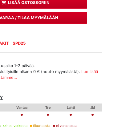
LISÄÄ OSTOSKORIIN
VARAA / TILAA MYYMÄLÄÄN
AKIT
SPD25
tusaika 1-2 päivää.
yksityisille alkaen 0 € (nouto myymälästä).
Lue lisää
stamme...
ä:
Vantaa
Tre
Lahti
Jkl
a
heti verkosta
tilauksesta
ei varastossa