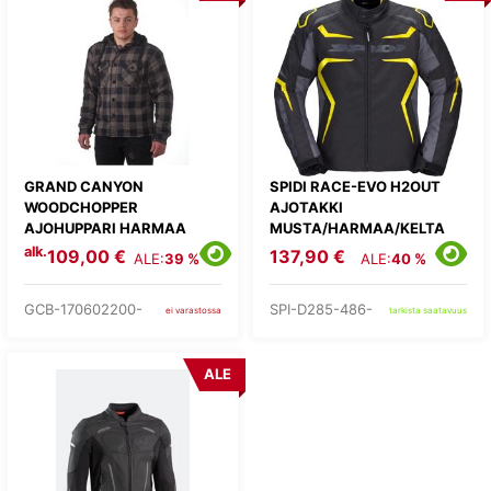
GRAND CANYON
SPIDI RACE-EVO H2OUT
WOODCHOPPER
AJOTAKKI
AJOHUPPARI HARMAA
MUSTA/HARMAA/KELTA
alk.
109,00 €
137,90 €
ALE:
39 %
ALE:
40 %
GCB-170602200-
SPI-D285-486-
ei varastossa
tarkista saatavuus
ALE