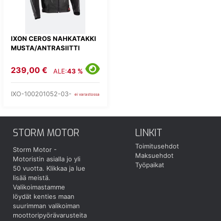
IXON CEROS NAHKATAKKI
MUSTA/ANTRASIITTI
239,00 €
ALE:
43 %
IXO-100201052-03-
ei varastossa
STORM MOTOR
LINKIT
Toimitusehdot
Storm Motor -
Maksuehdot
Motoristin asialla jo yli
Työpaikat
50 vuotta.
Klikkaa ja lue
lisää meistä.
Valikoimastamme
löydät kenties maan
suurimman valikoiman
moottoripyörävarusteita