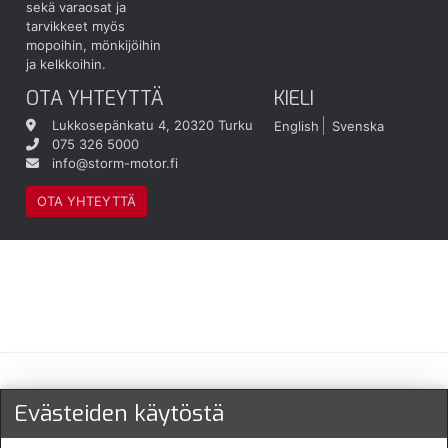
sekä varaosat ja
tarvikkeet myös
mopoihin, mönkijöihin
ja kelkkoihin.
OTA YHTEYTTÄ
KIELI
Lukkosepänkatu 4, 20320 Turku
English
Svenska
075 326 5000
info@storm-motor.fi
OTA YHTEYTTÄ
Maksu- ja toimitustavat
Evästeiden käytöstä