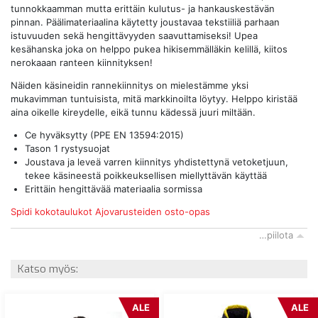
tunnokkaamman mutta erittäin kulutus- ja hankauskestävän
pinnan. Päälimateriaalina käytetty joustavaa tekstiiliä parhaan
istuvuuden sekä hengittävyyden saavuttamiseksi! Upea
kesähanska joka on helppo pukea hikisemmälläkin kelillä, kiitos
nerokaaan ranteen kiinnityksen!
Näiden käsineidin rannekiinnitys on mielestämme yksi
mukavimman tuntuisista, mitä markkinoilta löytyy. Helppo kiristää
aina oikelle kireydelle, eikä tunnu kädessä juuri miltään.
Ce hyväksytty (PPE EN 13594:2015)
Tason 1 rystysuojat
Joustava ja leveä varren kiinnitys yhdistettynä vetoketjuun,
tekee käsineestä poikkeuksellisen miellyttävän käyttää
Erittäin hengittävää materiaalia sormissa
Spidi kokotaulukot
Ajovarusteiden osto-opas
…piilota
Katso myös:
ALE
ALE