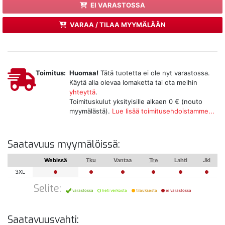
EI VARASTOSSA
VARAA / TILAA MYYMÄLÄÄN
Toimitus:
Huomaa!
Tätä tuotetta ei ole nyt varastossa.
Käytä alla olevaa lomaketta tai ota meihin
yhteyttä
.
Toimituskulut yksityisille alkaen 0 € (nouto
myymälästä).
Lue lisää toimitusehdoistamme...
Saatavuus myymälöissä:
Webissä
Tku
Vantaa
Tre
Lahti
Jkl
3XL
Selite:
varastossa
heti verkosta
tilauksesta
ei varastossa
Saatavuusvahti: