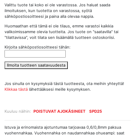
Valittu tuote tai koko ei ole varastossa. Jos haluat saada
ilmoituksen, kun tuotetta on varastossa, syötä
sähköpostiosoitteesi ja paina alla olevaa nappia.
Huomaathan että tämä ei ole tilaus, emme varastoi kaikkia
valikoimissamme olevia tuotteita. Jos tuote on "saatavilla" tai
"tilattavissa", voit tilata sen lisäämällä tuotteen ostoskoriisi.
Kirjoita sähköpostiosoitteesi tähän:
Ilmoita tuotteen saatavuudesta
Jos sinulla on kysymyksiä tästä tuotteesta, ota meihin yhteyttä!
Klikkaa tästä
lähettääksesi meille kysymyksen.
Kuuluu näihin:
POISTUVAT AJOKÄSINEET
SPD25
Istuva ja erinomaista ajotuntumaa tarjoavaa 0,6/0,8mm paksua
vuohennahkaa. Vuohennahka on naudannahkaa ohueampi: saat