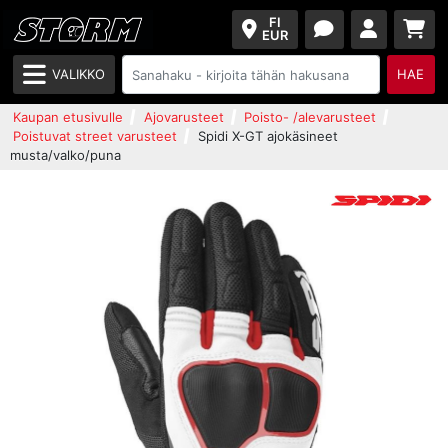
FI
EUR
VALIKKO
HAE
Kaupan etusivulle
Ajovarusteet
Poisto- /alevarusteet
Poistuvat street varusteet
Spidi X-GT ajokäsineet
musta/valko/puna