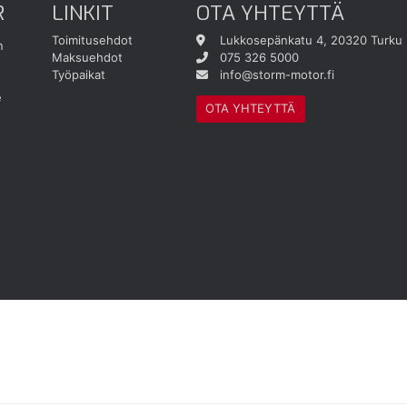
R
LINKIT
OTA YHTEYTTÄ
Toimitusehdot
Lukkosepänkatu 4, 20320 Turku
n
Maksuehdot
075 326 5000
Työpaikat
info@storm-motor.fi
e
OTA YHTEYTTÄ