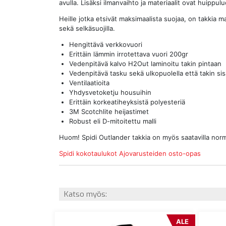
avulla. Lisäksi ilmanvaihto ja materiaalit ovat huippul
Heille jotka etsivät maksimaalista suojaa, on takkia m
sekä selkäsuojilla.
Hengittävä verkkovuori
Erittäin lämmin irrotettava vuori 200gr
Vedenpitävä kalvo H2Out laminoitu takin pintaan
Vedenpitävä tasku sekä ulkopuolella että takin sis
Ventilaatioita
Yhdysvetoketju housuihin
Erittäin korkeatiheyksistä polyesteriä
3M Scotchlite heijastimet
Robust eli D-mitoitettu malli
Huom! Spidi Outlander takkia on myös saatavilla normaa
Spidi kokotaulukot
Ajovarusteiden osto-opas
Katso myös:
ALE