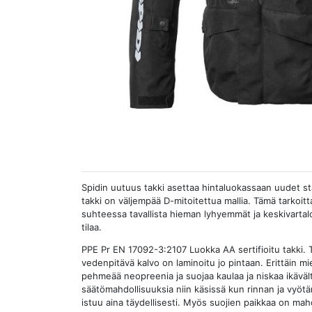
Spidin uutuus takki asettaa hintaluokassaan uudet stan
takki on väljempää D-mitoitettua mallia. Tämä tarkoitta
suhteessa tavallista hieman lyhyemmät ja keskivart
tilaa.
PPE Pr EN 17092-3:2107 Luokka AA sertifioitu takki. Ta
vedenpitävä kalvo on laminoitu jo pintaan. Erittäin mi
pehmeää neopreenia ja suojaa kaulaa ja niskaa ikävä
säätömahdollisuuksia niin käsissä kun rinnan ja vyötär
istuu aina täydellisesti. Myös suojien paikkaa on mah