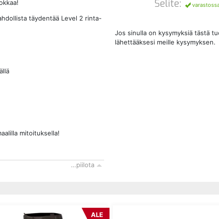
Selite:
uokkaa!
varastoss
ahdollista täydentää Level 2 rinta-
Jos sinulla on kysymyksiä tästä t
lähettääksesi meille kysymyksen.
ällä
lilla mitoituksella!
…piilota
ALE