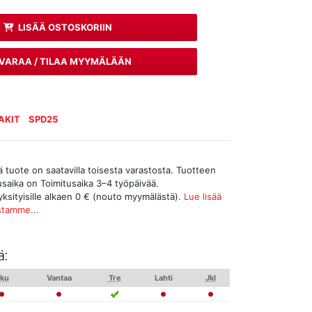
LISÄÄ OSTOSKORIIN
VARAA / TILAA MYYMÄLÄÄN
AKIT
SPD25
tuote on saatavilla toisesta varastosta. Tuotteen
tusaika on Toimitusaika 3–4 työpäivää.
yksityisille alkaen 0 € (nouto myymälästä).
Lue lisää
stamme...
ä:
ku
Vantaa
Tre
Lahti
Jkl