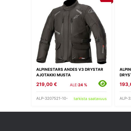
ALPINESTARS ANDES V3 DRYSTAR
ALPI
AJOTAKKI MUSTA
DRYS
219,00 €
193,
ALE:
24 %
ALP-3207521-10-
ALP-3
tarkista saatavuus