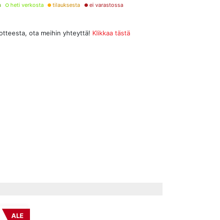
a
heti verkosta
tilauksesta
ei varastossa
uotteesta, ota meihin yhteyttä!
Klikkaa tästä
ALE