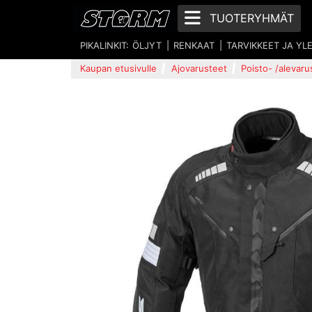
TUOTERYHMÄT
PIKALINKIT:
ÖLJYT
RENKAAT
TARVIKKEET JA YL
Kaupan etusivulle
Ajovarusteet
Poisto- /alevaru