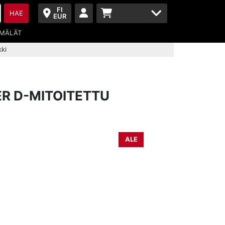
FI
HAE
EUR
MÄLÄT
kki
ER D-MITOITETTU
ALE