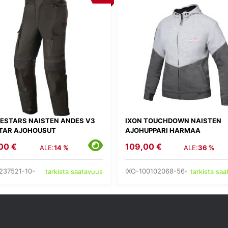
NESTARS NAISTEN ANDES V3
IXON TOUCHDOWN NAISTEN
TAR AJOHOUSUT
AJOHUPPARI HARMAA
00 €
109,00 €
ALE:
14 %
ALE:
36 %
237521-10-
IXO-100102068-56-
tarkista saatavuus
tarkista sa