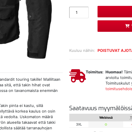
Kuuluu näihin:
POISTUVAT AJOT
Toimitus:
Huomaa!
Tämä 
arvioitu toimi
dardit touring takille! Malliltaan
Toimituskulut 
a sitä, että takin hihat ovat
toimitusehdoi
alossa on tavanomaista enemmän
kin pinta ei kastu, sillä
Saatavuus myymälöiss
ellyttävä korkea kaulus on osin
ltä vedolta. Uskomaton määrä
Webissä
T
ön alueella takaavat että takki
3XL
dollista säätää tarranauhojen