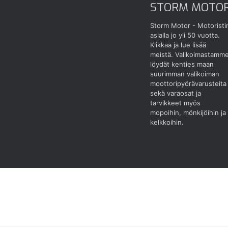
STORM MOTO
Storm Motor - Motoristi
asialla jo yli 50 vuotta.
Klikkaa ja lue lisää
meistä.
Valikoimastamm
löydät kenties maan
suurimman valikoiman
moottoripyörävarusteita
sekä varaosat ja
tarvikkeet myös
mopoihin, mönkijöihin ja
kelkkoihin.