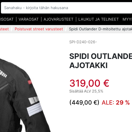
EISOSAT
VARAOSAT
AJOVARUSTEET
LAUKUT JA TELINEET
MYY
steet
Poistuvat street varusteet
Spidi Outlander D-mitoitettu ajota
SPI-D240-026-
SPIDI OUTLAND
AJOTAKKI
319,00 €
Sisältää ALV 25,5%
(449,00 €)
ALE:
29 %