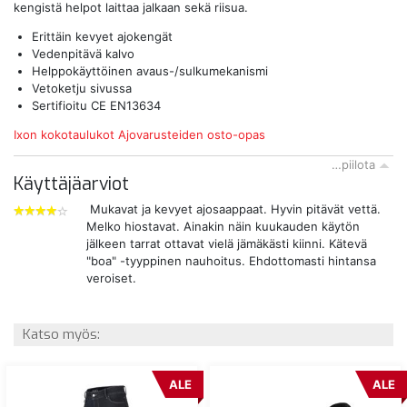
kengistä helpot laittaa jalkaan sekä riisua.
Erittäin kevyet ajokengät
Vedenpitävä kalvo
Helppokäyttöinen avaus-/sulkumekanismi
Vetoketju sivussa
Sertifioitu
CE EN13634
Ixon kokotaulukot
Ajovarusteiden osto-opas
…piilota
Käyttäjäarviot
Mukavat ja kevyet ajosaappaat. Hyvin pitävät vettä.
Melko hiostavat. Ainakin näin kuukauden käytön
4
jälkeen tarrat ottavat vielä jämäkästi kiinni. Kätevä
tähdet
"boa" -tyyppinen nauhoitus. Ehdottomasti hintansa
veroiset.
Katso myös:
ALE
ALE