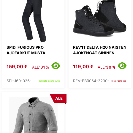
SPIDI FURIOUS PRO
REV'IT DELTA H20 NAISTEN
AJOFARKUT MUSTA
AJOKENGÄT SININEN
159,00 €
119,00 €
ALE:
31 %
ALE:
30 %
SPI-J69-026-
REV-FBR064-2290-
tarkista saatavuus
ei varastossa
ALE