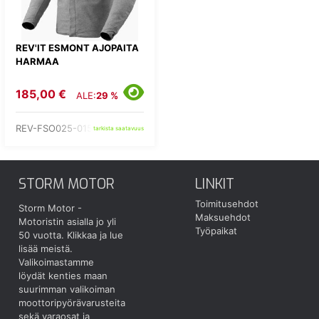
REV'IT ESMONT AJOPAITA
HARMAA
185,00 €
ALE:
29 %
REV-FSO025-0150-
tarkista saatavuus
STORM MOTOR
LINKIT
Toimitusehdot
Storm Motor -
Maksuehdot
Motoristin asialla jo yli
Työpaikat
50 vuotta.
Klikkaa ja lue
lisää meistä.
Valikoimastamme
löydät kenties maan
suurimman valikoiman
moottoripyörävarusteita
sekä varaosat ja