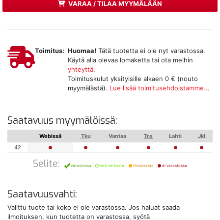
VARAA / TILAA MYYMÄLÄÄN
Toimitus:
Huomaa!
Tätä tuotetta ei ole nyt varastossa.
Käytä alla olevaa lomaketta tai ota meihin
yhteyttä
.
Toimituskulut yksityisille alkaen 0 € (nouto
myymälästä).
Lue lisää toimitusehdoistamme...
Saatavuus myymälöissä:
Webissä
Tku
Vantaa
Tre
Lahti
Jkl
42
Selite:
varastossa
heti verkosta
tilauksesta
ei varastossa
Saatavuusvahti:
Valittu tuote tai koko ei ole varastossa. Jos haluat saada
ilmoituksen, kun tuotetta on varastossa, syötä