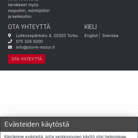
tarvikkeet myös
mopoihin, mönkijöihin
ja kelkkoihin.
OTA YHTEYTTÄ
KIELI
Lukkosepänkatu 4, 20320 Turku
English
Svenska
075 326 5000
info@storm-motor.fi
OTA YHTEYTTÄ
Maksu- ja toimitustavat
Evästeiden käytöstä
Käytämme evästeitä, jotta verkkosivujen käyttö olisi helpompaa.