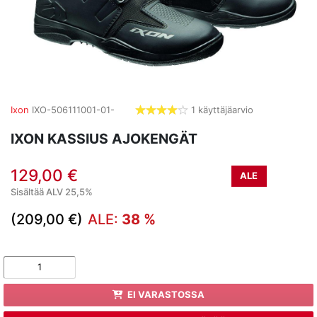
Ixon
IXO-506111001-01-
1 käyttäjäarvio
4,0
tähdet
IXON KASSIUS AJOKENGÄT
129,00 €
ALE
Sisältää ALV 25,5%
(209,00 €)
ALE:
38 %
EI VARASTOSSA