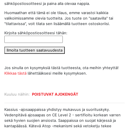
sähköpostiosoitteesi ja paina alla olevaa nappia.
Huomaathan että tämä ei ole tilaus, emme varastoi kaikkia
valikoimissamme olevia tuotteita. Jos tuote on "saatavilla" tai
"tilattavissa", voit tilata sen lisäämällä tuotteen ostoskoriisi.
Kirjoita sähköpostiosoitteesi tähän:
Ilmoita tuotteen saatavuudesta
Jos sinulla on kysymyksiä tästä tuotteesta, ota meihin yhteyttä!
Klikkaa tästä
lähettääksesi meille kysymyksen.
Kuuluu näihin:
POISTUVAT AJOKENGÄT
Kassius -ajosaappaissa yhdistyy mukavuus ja suorituskyky.
Vedenpitävä ajosaapas on CE Level 2 - sertifioitu korkean varren
sekä hyvien suojien ansiosta. Saappaissa on suojat kärjessä ja
kantapäässä. Kätevä Atop -mekanismi sekä vetoketju tekee