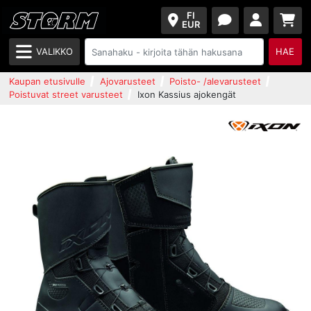
FI
EUR
VALIKKO
HAE
Kaupan etusivulle
Ajovarusteet
Poisto- /alevarusteet
Poistuvat street varusteet
Ixon Kassius ajokengät