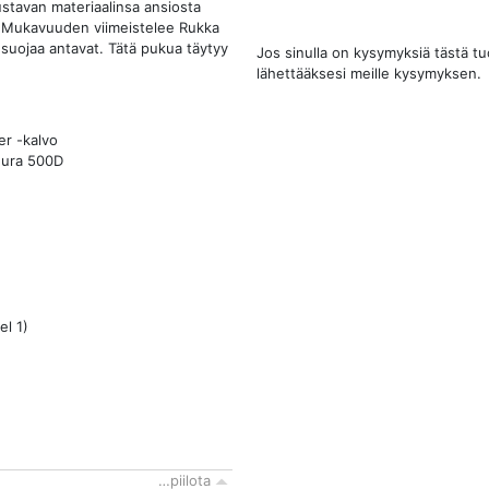
stavan materiaalinsa ansiosta
sti! Mukavuuden viimeistelee Rukka
suojaa antavat. Tätä pukua täytyy
Jos sinulla on kysymyksiä tästä t
lähettääksesi meille kysymyksen.
er -kalvo
dura 500D
el 1)
…piilota