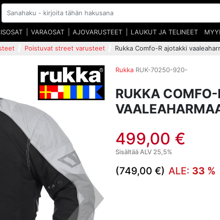
EISOSAT
VARAOSAT
AJOVARUSTEET
LAUKUT JA TELINEET
MYY
steet
Poistuvat street varusteet
Rukka Comfo-R ajotakki vaaleaha
Rukka
RUK-70250-920-
RUKKA COMFO-
VAALEAHARMA
499,00 €
Sisältää ALV 25,5%
(749,00 €)
ALE:
33 %