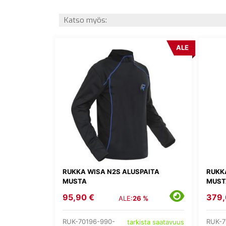
Katso myös:
ALE
RUKKA WISA N2S ALUSPAITA
RUKK
MUSTA
MUST
95,90 €
379,
ALE:
26 %
RUK-70196-990-
RUK-7
tarkista saatavuus