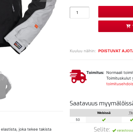
Kuuluu näihin:
POISTUVAT AJOT
Toimitus:
Normaali toimi
Toimituskulut 
toimitusehdoi
Saatavuus myymälöiss
Webissä
Tk
50
Selite:
lastista, joka tekee takista
varastoss