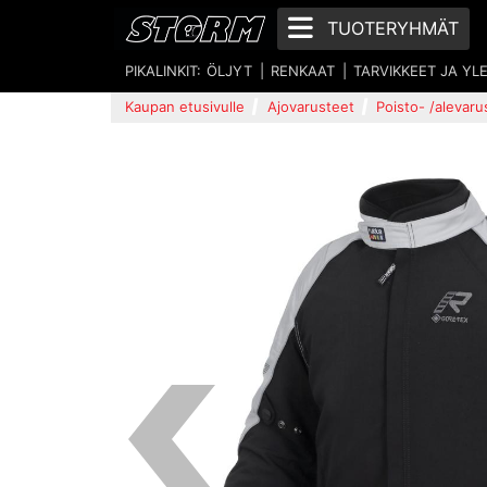
TUOTERYHMÄT
PIKALINKIT:
ÖLJYT
RENKAAT
TARVIKKEET JA YL
Kaupan etusivulle
Ajovarusteet
Poisto- /alevaru