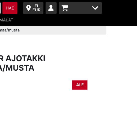
FI
HAE
EUR
MÄLÄT
rmaa/musta
R AJOTAKKI
A/MUSTA
ALE