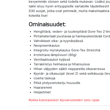
kevyemmän oloisen sekä todella mukavan. Lisäksi jou
takki istuu hyvin erityyppisille vartaloille täydellise
D30 suojat, jotka ovat pehmeät, mutta maksimaalista 
kokeilla itse!
Ominaisuudet:
Hengittävä, veden- ja tuulenpitävä Gore-Tex Z-lin
Pintamateriaali joustavaa ja hankauskestävää Cor
Vahvikkeet olka- ja kyynärpäissä
Neopreenikaulus
Integroitu myrskykaulus Gore-Tex Stretchiä
Irrotettava lämpövuori (60g)
Ventilaatioaukot kyljissä
Tarrakiristys helmassa ja hihansuissa
Hihan väljyyden säätö neppareilla olkavarressa
Kyynär- ja olkasuojat (level 2) sekä selkäsuoja (lev
Useita taskuja
Pitkä yhdysvetoketju housuille
Haararemmi
Heijastimet
Rukka kokotaulukot
Ajovarusteiden osto-opas