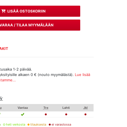
LISÄÄ OSTOSKORIIN
VARAA / TILAA MYYMÄLÄÄN
AKIT
tusaika 1-2 päivää.
yksityisille alkaen 0 € (nouto myymälästä).
Lue lisää
stamme...
ä:
u
Vantaa
Tre
Lahti
Jkl
a
heti verkosta
tilauksesta
ei varastossa