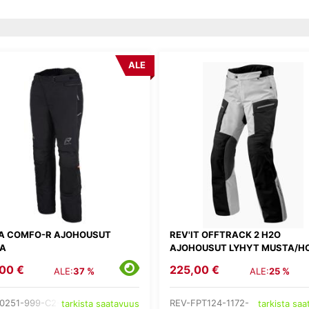
ALE
A COMFO-R AJOHOUSUT
REV'IT OFFTRACK 2 H2O
A
AJOHOUSUT LYHYT MUSTA/H
00 €
225,00 €
ALE:
37 %
ALE:
25 %
0251-999-C2-
REV-FPT124-1172-
tarkista saatavuus
tarkista sa