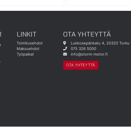
R
LINKIT
OTA YHTEYTTÄ
Toimitusehdot
Lukkosepänkatu 4, 20320 Turku
n
Maksuehdot
075 326 5000
Työpaikat
info@storm-motor.fi
e
OTA YHTEYTTÄ