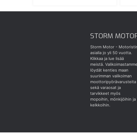
STORM MOTO
Storm Motor - Motoristi
asialla jo yli 50 vuotta.
Klikkaa ja lue lisää
meistä.
Valikoimastamm
löydät kenties maan
suurimman valikoiman
moottoripyörävarusteita
sekä varaosat ja
tarvikkeet myös
mopoihin, mönkijöihin ja
kelkkoihin.