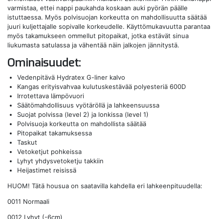
varmistaa, ettei nappi paukahda koskaan auki pyörän päälle
istuttaessa. Myös polvisuojan korkeutta on mahdollisuutta säätää
juuri kuljettajalle sopivalle korkeudelle. Käyttömukavuutta parantaa
myös takamukseen ommellut pitopaikat, jotka estävät sinua
liukumasta satulassa ja vähentää näin jalkojen jännitystä.
Ominaisuudet:
Vedenpitävä Hydratex G-liner kalvo
Kangas erityisvahvaa kulutuskestävää polyesteriä 600D
Irrotettava lämpövuori
Säätömahdollisuus vyötäröllä ja lahkeensuussa
Suojat polvissa (level 2) ja lonkissa (level 1)
Polvisuoja korkeutta on mahdollista säätää
Pitopaikat takamuksessa
Taskut
Vetoketjut pohkeissa
Lyhyt yhdysvetoketju takkiin
Heijastimet reisissä
HUOM! Tätä housua on saatavilla kahdella eri lahkeenpituudella:
0011 Normaali
0012 Lyhyt (-6cm)