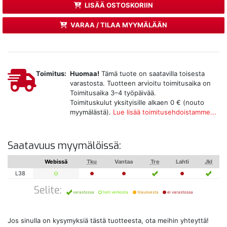
LISÄÄ OSTOSKORIIN
VARAA / TILAA MYYMÄLÄÄN
Toimitus:
Huomaa!
Tämä tuote on saatavilla toisesta
varastosta. Tuotteen arvioitu toimitusaika on
Toimitusaika 3–4 työpäivää.
Toimituskulut yksityisille alkaen 0 € (nouto
myymälästä).
Lue lisää toimitusehdoistamme...
Saatavuus myymälöissä:
Webissä
Tku
Vantaa
Tre
Lahti
Jkl
L38
Selite:
varastossa
heti verkosta
tilauksesta
ei varastossa
Jos sinulla on kysymyksiä tästä tuotteesta, ota meihin yhteyttä!