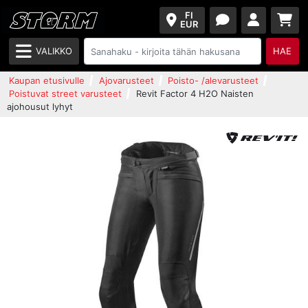
FI
EUR
VALIKKO
HAE
Kaupan etusivulle
Ajovarusteet
Poisto- /alevarusteet
Poistuvat street varusteet
Revit Factor 4 H2O Naisten
ajohousut lyhyt