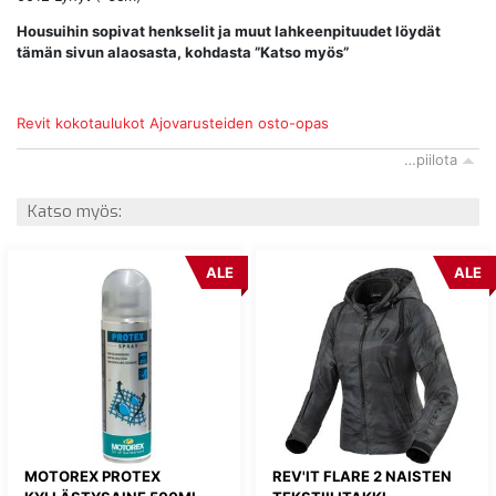
Housuihin sopivat henkselit ja muut lahkeenpituudet löydät
tämän sivun alaosasta, kohdasta ”Katso myös”
Revit kokotaulukot
Ajovarusteiden osto-opas
…piilota
Katso myös:
ALE
ALE
MOTOREX PROTEX
REV'IT FLARE 2 NAISTEN