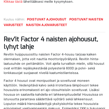
Klikkaa tästä
lähettääksesi meille kysymyksen.
Kuuluu näihin:
POISTUVAT AJOHOUSUT
POISTUVAT NAISTEN
VARUSTEET
NAISTEN AJOVARUSTEET
Rev'it Factor 4 naisten ajohousut,
lyhyt lahje
Revitin huippusuosittu naisten Factor 4-housu tarjoaa kaiken
olennaisen, jotta voit nauttia moottoripyöräilystä. Revitin hinta-
laatusuhde on pettämätön. Voit ajella turvallisin mielin, sillä housut
ovat erittäin repäisykestävää polyesteriä 600D ja polvi- sekä
lonkkasuojat suojaavat niveliä kaatumistilanteissa.
Factor 4 housut ovat monipuoliset ja soveltuvat moneen
käyttöön. Vedenpitävä kalvo sekä irrotettava lämpövuori tekee
housuista erinomaisesti eri ajo-olosuhteisiin soveltuvat. Lisäksi
housua on saatavilla kahdella eri lahkeenpituudella! Housuissa on
istuvuutta parantava säädettävä vyötärö sekä lahkeensuut.
Loputon määrä hienosäädettyjä yksityiskohtia tekee housuista
erinomaiset vaativampaankin makuun. Esimerkiksi YKK:n liukunappi