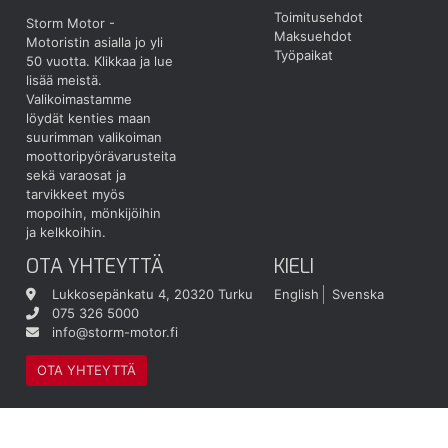
Toimitusehdot
Storm Motor -
Maksuehdot
Motoristin asialla jo yli
Työpaikat
50 vuotta.
Klikkaa ja lue
lisää meistä.
Valikoimastamme
löydät kenties maan
suurimman valikoiman
moottoripyörävarusteita
sekä varaosat ja
tarvikkeet myös
mopoihin, mönkijöihin
ja kelkkoihin.
OTA YHTEYTTÄ
KIELI
Lukkosepänkatu 4, 20320 Turku
English
Svenska
075 326 5000
info@storm-motor.fi
OTA YHTEYTTÄ