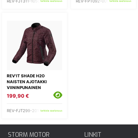
REV-FJT311-1050-
REV-FPT092-0011-
tarkista saatavuus
tarkista saatavuus
REV'IT SHADE H2O
NAISTEN AJOTAKKI
VIININPUNAINEN
199,90 €
REV-FJT299-2010-
tarkista saatavuus
STORM MOTOR
LINKIT