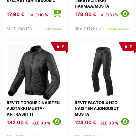
KYLLÄSTYSAINE 500ML
TEKSTIILITAKKI
HARMAA/MUSTA
17,90 €
179,00 €
ALE:
10 %
ALE:
31 %
MOT-PROTEX
REV-FJT281-4510-
heti verkosta
tarkista saatavuus
ALE
ALE
REV'IT TORQUE 2 NAISTEN
REVIT FACTOR 4 H2O
AJOTAKKI MUSTA-
NAISTEN AJOHOUSUT
ANTRASIITTI
MUSTA
132,00 €
124,00 €
ALE:
30 %
ALE:
38 %