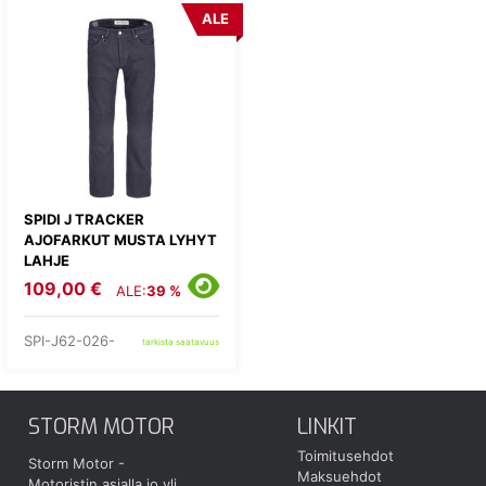
ALE
SPIDI J TRACKER
AJOFARKUT MUSTA LYHYT
LAHJE
109,00 €
ALE:
39 %
SPI-J62-026-
tarkista saatavuus
STORM MOTOR
LINKIT
Toimitusehdot
Storm Motor -
Maksuehdot
Motoristin asialla jo yli