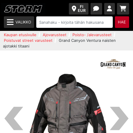
FI
EUR
VALIKKO
HAE
Kaupan etusivulle
Ajovarusteet
Poisto- /alevarusteet
Poistuvat street varusteet
Grand Canyon Ventura naisten
ajotakki titaani