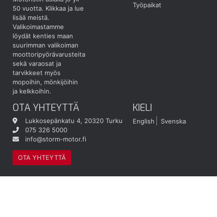
Työpaikat
50 vuotta.
Klikkaa ja lue
lisää meistä.
Valikoimastamme
löydät kenties maan
suurimman valikoiman
moottoripyörävarusteita
sekä varaosat ja
tarvikkeet myös
mopoihin, mönkijöihin
ja kelkkoihin.
OTA YHTEYTTÄ
KIELI
Lukkosepänkatu 4, 20320 Turku
English
Svenska
075 326 5000
info@storm-motor.fi
OTA YHTEYTTÄ