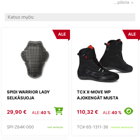
…piilota
Katso myös:
ALE
ALE
SPIDI WARRIOR LADY
TCX X-MOVE WP
SELKÄSUOJA
AJOKENGÄT MUSTA
29,90 €
110,32 €
ALE:
40 %
ALE:
40 %
SPI-Z64K-000
TCX-65-1311-36
heti verkosta
tarkista saatavuus