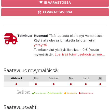
EI VARASTOSSA
EI VARATTAVISSA
Toimitus:
Huomaa!
Tätä tuotetta ei ole nyt varastossa.
Käytä alla olevaa lomaketta tai ota meihin
yhteyttä
.
Toimituskulut yksityisille alkaen 0 € (nouto
myymälästä).
Lue lisää toimitusehdoistamme...
Saatavuus myymälöissä:
Webissä
Tku
Vantaa
Tre
Lahti
Jkl
Selite:
varastossa
heti verkosta
tilauksesta
ei varastossa
Saatavuusvahti: