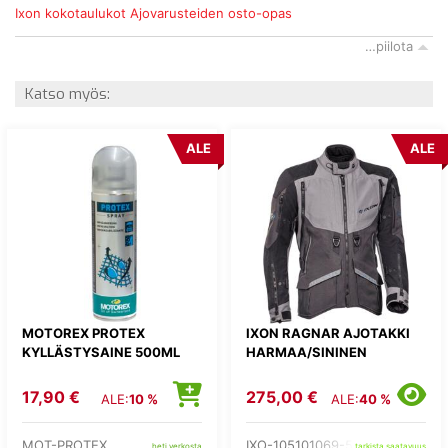
Ixon kokotaulukot
Ajovarusteiden osto-opas
…piilota
Katso myös:
ALE
ALE
MOTOREX PROTEX
IXON RAGNAR AJOTAKKI
KYLLÄSTYSAINE 500ML
HARMAA/SININEN
17,90 €
275,00 €
ALE:
10 %
ALE:
40 %
MOT-PROTEX
IXO-105101069-53-
heti verkosta
tarkista saatavuus