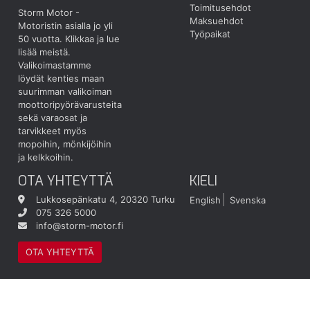
Toimitusehdot
Storm Motor -
Maksuehdot
Motoristin asialla jo yli
Työpaikat
50 vuotta.
Klikkaa ja lue
lisää meistä.
Valikoimastamme
löydät kenties maan
suurimman valikoiman
moottoripyörävarusteita
sekä varaosat ja
tarvikkeet myös
mopoihin, mönkijöihin
ja kelkkoihin.
OTA YHTEYTTÄ
KIELI
Lukkosepänkatu 4, 20320 Turku
English
Svenska
075 326 5000
info@storm-motor.fi
OTA YHTEYTTÄ