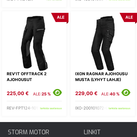
ALE
ALE
REV'IT OFFTRACK 2
IXON RAGNAR AJOHOUSU
AJOHOUSUT
MUSTA (LYHYT LAHJE)
225,00 €
229,00 €
ALE:
25 %
ALE:
40 %
REV-FPT124-1011-
IXO-200101072-01-
tarkista saatavuus
tarkista saatavuus
STORM MOTOR
LINKIT