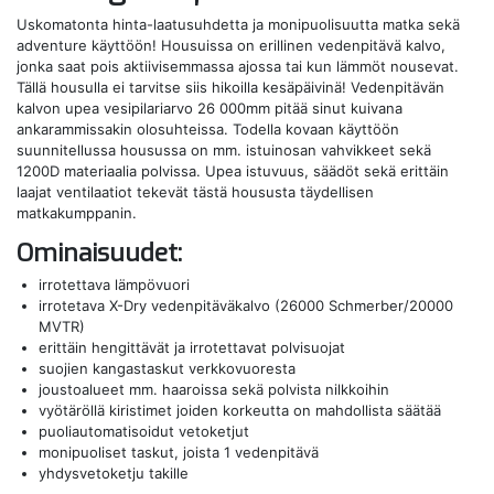
Uskomatonta hinta-laatusuhdetta ja monipuolisuutta matka sekä
adventure käyttöön! Housuissa on erillinen vedenpitävä kalvo,
jonka saat pois aktiivisemmassa ajossa tai kun lämmöt nousevat.
Tällä housulla ei tarvitse siis hikoilla kesäpäivinä! Vedenpitävän
kalvon upea vesipilariarvo 26 000mm pitää sinut kuivana
ankarammissakin olosuhteissa. Todella kovaan käyttöön
suunnitellussa housussa on mm. istuinosan vahvikkeet sekä
1200D materiaalia polvissa. Upea istuvuus, säädöt sekä erittäin
laajat ventilaatiot tekevät tästä housusta täydellisen
matkakumppanin.
Ominaisuudet:
irrotettava lämpövuori
irrotetava X-Dry vedenpitäväkalvo (26000 Schmerber/20000
MVTR)
erittäin hengittävät ja irrotettavat polvisuojat
suojien kangastaskut verkkovuoresta
joustoalueet mm. haaroissa sekä polvista nilkkoihin
vyötäröllä kiristimet joiden korkeutta on mahdollista säätää
puoliautomatisoidut vetoketjut
monipuoliset taskut, joista 1 vedenpitävä
yhdysvetoketju takille