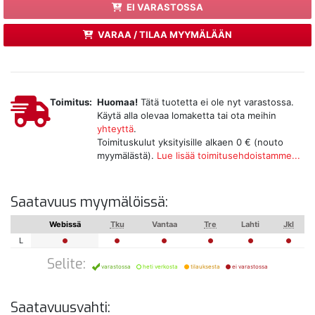
EI VARASTOSSA
VARAA / TILAA MYYMÄLÄÄN
Toimitus:
Huomaa!
Tätä tuotetta ei ole nyt varastossa.
Käytä alla olevaa lomaketta tai ota meihin
yhteyttä
.
Toimituskulut yksityisille alkaen 0 € (nouto
myymälästä).
Lue lisää toimitusehdoistamme...
Saatavuus myymälöissä:
Webissä
Tku
Vantaa
Tre
Lahti
Jkl
L
Selite:
varastossa
heti verkosta
tilauksesta
ei varastossa
Saatavuusvahti: