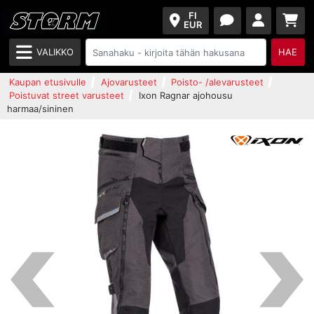
FI
EUR
VALIKKO
HAE
Kaupan etusivulle
Ajovarusteet
Poisto- /alevarusteet
Poistuvat street varusteet
Ixon Ragnar ajohousu
harmaa/sininen