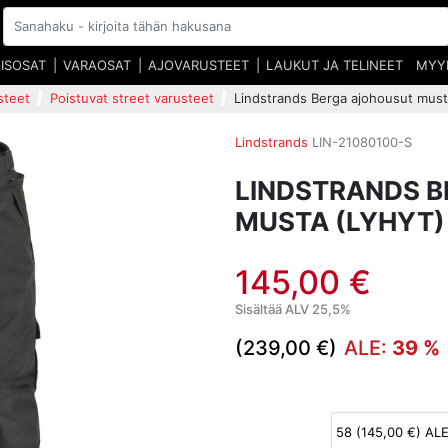
EISOSAT
VARAOSAT
AJOVARUSTEET
LAUKUT JA TELINEET
MYY
steet
Poistuvat street varusteet
Lindstrands Berga ajohousut musta
Lindstrands
LIN-21080100-S
LINDSTRANDS 
MUSTA (LYHYT)
145,00 €
Sisältää ALV 25,5%
(239,00 €)
ALE:
39 %