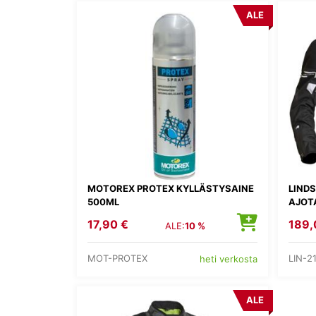
ALE
MOTOREX PROTEX KYLLÄSTYSAINE
LIND
500ML
AJOT
17,90 €
189,
ALE:
10 %
MOT-PROTEX
LIN-2
heti verkosta
ALE