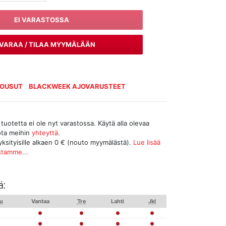
EI VARASTOSSA
VARAA / TILAA MYYMÄLÄÄN
HOUSUT
BLACKWEEK AJOVARUSTEET
tuotetta ei ole nyt varastossa. Käytä alla olevaa
ota meihin
yhteyttä
.
yksityisille alkaen 0 € (nouto myymälästä).
Lue lisää
stamme...
ä:
u
Vantaa
Tre
Lahti
Jkl