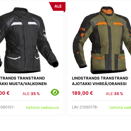
ALE
STRANDS TRANSTRAND
LINDSTRANDS TRANSTRAND
AKKI MUSTA/VALKOINEN
AJOTAKKI VIHREÄ/ORANSSI
00 €
189,00 €
ALE:
35 %
ALE:
35 %
1060101-
LIN-21060178-
tarkista saatavuus
tarkista sa