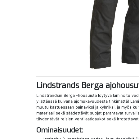
Lindstrands Berga ajohousut
Lindstrandsin Berga -housuista löytyvä laminoitu ved
yllättäessä kuivana ajomukavuudesta tinkimättä! Lami
muutu kastuessaan painaviksi ja kylmiksi, ja myös ku
materiaali sekä säädettävät suojat parantavat turval
täydentävät reisien ventilaatioaukot sekä irrotettavat
Ominaisuudet: