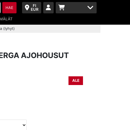
FI
HAE
EUR
MÄLÄT
 (lyhyt)
BERGA AJOHOUSUT
ALE