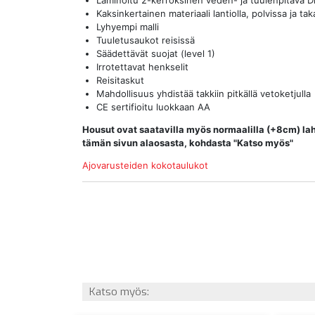
Laminoitu 2-kerroksinen veden- ja tuulenpitävä D
Kaksinkertainen materiaali lantiolla, polvissa ja t
Lyhyempi malli
Tuuletusaukot reisissä
Säädettävät suojat (level 1)
Irrotettavat henkselit
Reisitaskut
Mahdollisuus yhdistää takkiin pitkällä vetoketjulla
CE sertifioitu luokkaan AA
Housut ovat saatavilla myös normaalilla (+8cm) lah
tämän sivun alaosasta, kohdasta "Katso myös"
Ajovarusteiden kokotaulukot
Katso myös: