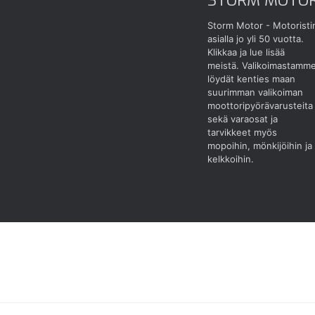
Storm Motor - Motoristi
asialla jo yli 50 vuotta.
Klikkaa ja lue lisää
meistä.
Valikoimastamm
löydät kenties maan
suurimman valikoiman
moottoripyörävarusteita
sekä varaosat ja
tarvikkeet myös
mopoihin, mönkijöihin ja
kelkkoihin.