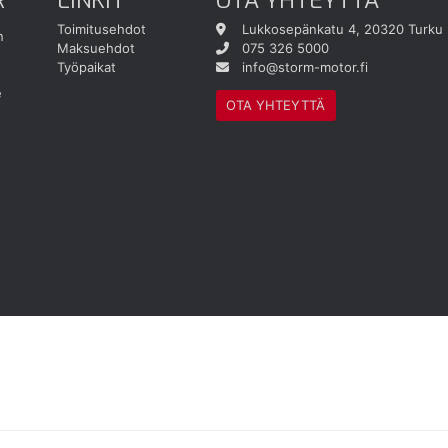
Toimitusehdot
Lukkosepänkatu 4, 20320 Turku
n
Maksuehdot
075 326 5000
Työpaikat
info@storm-motor.fi
e
OTA YHTEYTTÄ