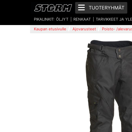
TUOTERYHMÄT
PIKALINKIT:
ÖLJYT
RENKAAT
TARVIKKEET JA YL
Kaupan etusivulle
Ajovarusteet
Poisto- /alevaru