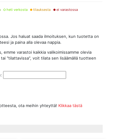
a
heti verkosta
tilauksesta
ei varastossa
stossa. Jos haluat saada ilmoituksen, kun tuotetta on
eesi ja paina alla olevaa nappia.
s, emme varastoi kaikkia valikoimissamme olevia
tai "tilattavissa", voit tilata sen lisäämällä tuotteen
n:
uotteesta, ota meihin yhteyttä!
Klikkaa tästä