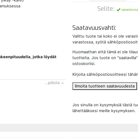
ryway -kalvo
akamuksessa
Selite:
varastoss
Saatavuusvahti:
Valittu tuote tai koko ei ole vara
varastossa, syötä sähköpostiosoitt
Huomaathan että tämä ei ole tilau
keenpituudella, jotka löydät
tuotteita. Jos tuote on "saatavilla" 
ostoskoriisi.
Kirjoita sähköpostiosoitteesi tähä
…piilota
Ilmoita tuotteen saatavuudesta
Jos sinulla on kysymyksiä tästä t
lähettääksesi meille kysymyksen.