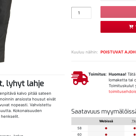
Kuuluu näihin:
POISTUVAT AJO
Toimitus:
Huomaa!
Tätä 
lomaketta tai 
, lyhyt lahje
Toimituskulut 
toimitusehdoi
enpitävä kalvo pitää sateen
noinnin ansiosta housut eivät
ivuvat nopeasti. Vahvistettu
Saatavuus myymälöiss
lisuutta. Kokonaisuuden
 henkselit.
Webissä
Tk
58
60