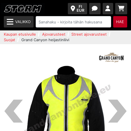
FI
EUR
VALIKKO
HAE
Kaupan etusivulle
Ajovarusteet
Street ajovarusteet
Suojat
Grand Canyon heijastinliivi