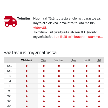
Toimitus:
Huomaa!
Tätä tuotetta ei ole nyt varastossa.
Käytä alla olevaa lomaketta tai ota meihin
yhteyttä
.
Toimituskulut yksityisille alkaen 0 € (nouto
myymälästä).
Lue lisää toimitusehdoistamme...
Saatavuus myymälöissä:
Webissä
Tku
Vantaa
Tre
Lahti
Jkl
5XL
6XL
S
M
L
XL
XXL
3XL
4XL