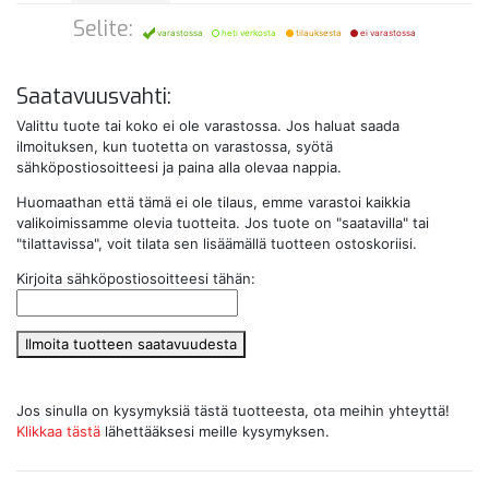
Selite:
varastossa
heti verkosta
tilauksesta
ei varastossa
Saatavuusvahti:
Valittu tuote tai koko ei ole varastossa. Jos haluat saada
ilmoituksen, kun tuotetta on varastossa, syötä
sähköpostiosoitteesi ja paina alla olevaa nappia.
Huomaathan että tämä ei ole tilaus, emme varastoi kaikkia
valikoimissamme olevia tuotteita. Jos tuote on "saatavilla" tai
"tilattavissa", voit tilata sen lisäämällä tuotteen ostoskoriisi.
Kirjoita sähköpostiosoitteesi tähän:
Ilmoita tuotteen saatavuudesta
Jos sinulla on kysymyksiä tästä tuotteesta, ota meihin yhteyttä!
Klikkaa tästä
lähettääksesi meille kysymyksen.