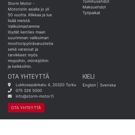
Toimitusehdot
Storm Motor -
Maksuehdot
Motoristin asialla jo yli
Työpaikat
50 vuotta.
Klikkaa ja lue
lisää meistä.
Valikoimastamme
löydät kenties maan
suurimman valikoiman
moottoripyörävarusteita
sekä varaosat ja
tarvikkeet myös
mopoihin, mönkijöihin
ja kelkkoihin.
OTA YHTEYTTÄ
KIELI
Lukkosepänkatu 4, 20320 Turku
English
Svenska
075 326 5000
info@storm-motor.fi
OTA YHTEYTTÄ