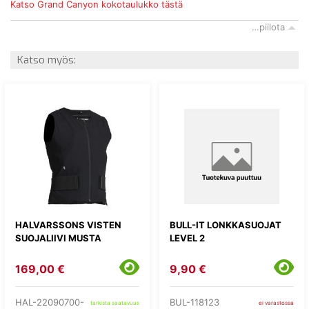
Katso Grand Canyon kokotaulukko tästä
…piilota
Katso myös:
HALVARSSONS VISTEN
BULL-IT LONKKASUOJAT
SUOJALIIVI MUSTA
LEVEL 2
169,00 €
9,90 €
HAL-22090700-
BUL-118123
tarkista saatavuus
ei varastossa