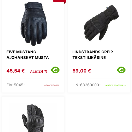
FIVE MUSTANG
LINDSTRANDS GREIP
AJOHANSKAT MUSTA
TEKSTIILIKÄSINE
45,54 €
59,00 €
ALE:
24 %
FIV-5045-
LIN-63360000-
ei varastossa
tarkista saatavuus