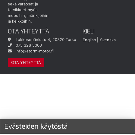
sekä varaosat ja
tarvikkeet myös
mopoihin, mönkijöihin
ja kelkkoihin.
OTA YHTEYTTÄ
KIELI
Lukkosepänkatu 4, 20320 Turku
English
Svenska
075 326 5000
info@storm-motor.fi
OTA YHTEYTTÄ
Maksu- ja toimitustavat
Evästeiden käytöstä