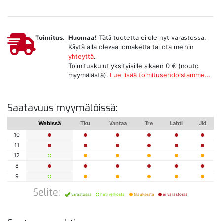
Toimitus:
Huomaa!
Tätä tuotetta ei ole nyt varastossa.
Käytä alla olevaa lomaketta tai ota meihin
yhteyttä
.
Toimituskulut yksityisille alkaen 0 € (nouto
myymälästä).
Lue lisää toimitusehdoistamme...
Saatavuus myymälöissä:
Webissä
Tku
Vantaa
Tre
Lahti
Jkl
10
11
12
8
9
Selite:
varastossa
heti verkosta
tilauksesta
ei varastossa