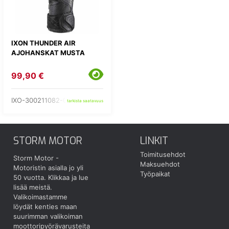
IXON THUNDER AIR
AJOHANSKAT MUSTA
99,90 €
IXO-300211082-01-
tarkista saatavuus
STORM MOTOR
LINKIT
Toimitusehdot
Storm Motor -
Maksuehdot
Motoristin asialla jo yli
Työpaikat
50 vuotta.
Klikkaa ja lue
lisää meistä.
Valikoimastamme
löydät kenties maan
suurimman valikoiman
moottoripyörävarusteita