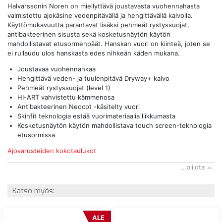
Halvarssonin Noren on miellyttävä joustavasta vuohennahasta
valmistettu ajokäsine vedenpitävällä ja hengittävällä kalvolla.
Käyttömukavuutta parantavat lisäksi pehmeät rystyssuojat,
antibakteerinen sisusta sekä kosketusnäytön käytön
mahdollistavat etusormenpäät. Hanskan vuori on kiinteä, joten se
ei rullaudu ulos hanskasta edes nihkeän käden mukana.
Joustavaa vuohennahkaa
Hengittävä veden- ja tuulenpitävä Dryway+ kalvo
Pehmeät rystyssuojat (level 1)
HI-ART vahvistettu kämmenosa
Antibakteerinen Neocot -käsitelty vuori
Skinfit teknologia estää vuorimateriaalia liikkumasta
Kosketusnäytön käytön mahdollistava touch screen-teknologia
etusormissa
Ajovarusteiden kokotaulukot
…piilota
Katso myös:
ALE