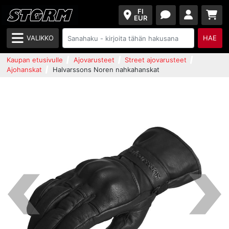
FI
EUR
VALIKKO
HAE
Kaupan etusivulle
Ajovarusteet
Street ajovarusteet
Ajohanskat
Halvarssons Noren nahkahanskat