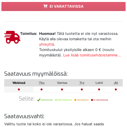
EI VARATTAVISSA
Toimitus:
Huomaa!
Tätä tuotetta ei ole nyt varastossa.
Käytä alla olevaa lomaketta tai ota meihin
yhteyttä
.
Toimituskulut yksityisille alkaen 0 € (nouto
myymälästä).
Lue lisää toimitusehdoistamme...
Saatavuus myymälöissä:
Webissä
Tku
Vantaa
Tre
Lahti
Jkl
Selite:
varastossa
heti verkosta
tilauksesta
ei varastossa
Saatavuusvahti:
Valittu tuote tai koko ei ole varastossa. Jos haluat saada