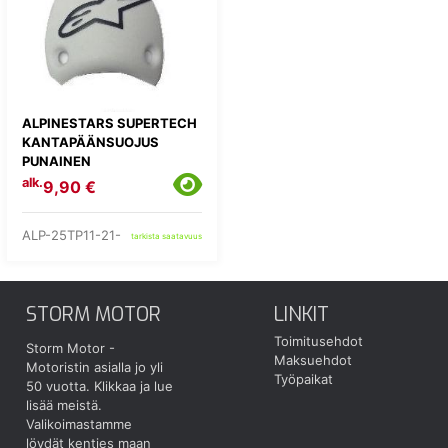
ALPINESTARS SUPERTECH
KANTAPÄÄNSUOJUS
PUNAINEN
alk.
9,90 €
ALP-25TP11-21-
tarkista saatavuus
STORM MOTOR
LINKIT
Toimitusehdot
Storm Motor -
Maksuehdot
Motoristin asialla jo yli
Työpaikat
50 vuotta.
Klikkaa ja lue
lisää meistä.
Valikoimastamme
löydät kenties maan