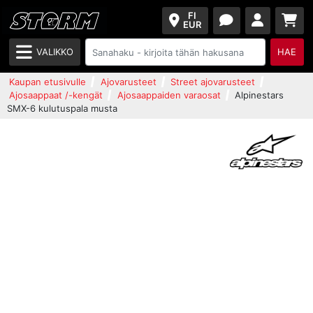
FI
EUR
VALIKKO
HAE
Kaupan etusivulle
Ajovarusteet
Street ajovarusteet
Ajosaappaat /-kengät
Ajosaappaiden varaosat
Alpinestars
SMX-6 kulutuspala musta