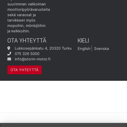
suurimman valikoiman
moottoripyörävarusteita
sekä varaosat ja
tarvikkeet myös
mopoihin, mönkijöihin
ja kelkkoihin.
OTA YHTEYTTÄ
KIELI
Lukkosepänkatu 4, 20320 Turku
English
Svenska
075 326 5000
info@storm-motor.fi
OTA YHTEYTTÄ