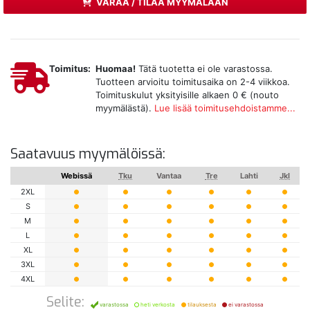
VARAA / TILAA MYYMÄLÄÄN
Toimitus:
Huomaa!
Tätä tuotetta ei ole varastossa.
Tuotteen arvioitu toimitusaika on 2-4 viikkoa.
Toimituskulut yksityisille alkaen 0 € (nouto
myymälästä).
Lue lisää toimitusehdoistamme...
Saatavuus myymälöissä:
Webissä
Tku
Vantaa
Tre
Lahti
Jkl
2XL
S
M
L
XL
3XL
4XL
Selite:
varastossa
heti verkosta
tilauksesta
ei varastossa