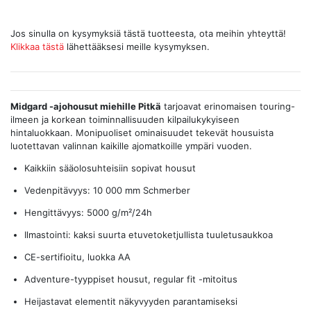
Jos sinulla on kysymyksiä tästä tuotteesta, ota meihin yhteyttä!
Klikkaa tästä
lähettääksesi meille kysymyksen.
Midgard -ajohousut miehille Pitkä
tarjoavat erinomaisen touring-
ilmeen ja korkean toiminnallisuuden kilpailukykyiseen
hintaluokkaan. Monipuoliset ominaisuudet tekevät housuista
luotettavan valinnan kaikille ajomatkoille ympäri vuoden.
Kaikkiin sääolosuhteisiin sopivat housut
Vedenpitävyys: 10 000 mm Schmerber
Hengittävyys: 5000 g/m²/24h
Ilmastointi: kaksi suurta etuvetoketjullista tuuletusaukkoa
CE-sertifioitu, luokka AA
Adventure-tyyppiset housut, regular fit -mitoitus
Heijastavat elementit näkyvyyden parantamiseksi