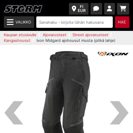
FI
EUR
VALIKKO
HAE
Kaupan etusivulle
Ajovarusteet
Street ajovarusteet
Kangashousut
Ixon Midgard ajohousut musta (pitkä lahje)