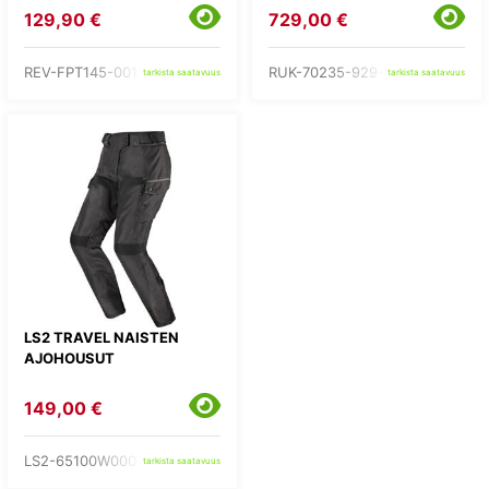
129,90 €
729,00 €
REV-FPT145-0013-
RUK-70235-929-C2-
tarkista saatavuus
tarkista saatavuus
LS2 TRAVEL NAISTEN
AJOHOUSUT
149,00 €
LS2-65100W0007-
tarkista saatavuus