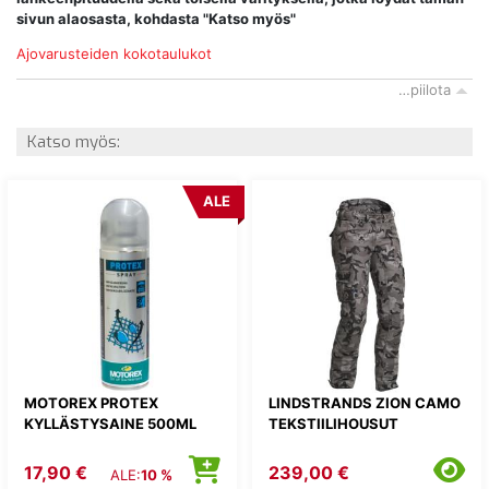
sivun alaosasta, kohdasta "Katso myös"
Ajovarusteiden kokotaulukot
…piilota
Katso myös:
ALE
MOTOREX PROTEX
LINDSTRANDS ZION CAMO
KYLLÄSTYSAINE 500ML
TEKSTIILIHOUSUT
17,90 €
239,00 €
ALE:
10 %