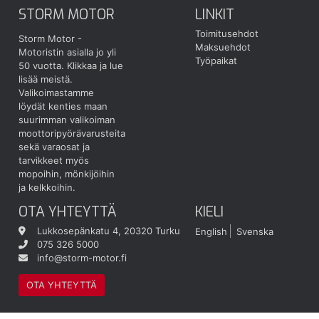
STORM MOTOR
LINKIT
Toimitusehdot
Storm Motor -
Maksuehdot
Motoristin asialla jo yli
Työpaikat
50 vuotta.
Klikkaa ja lue
lisää meistä.
Valikoimastamme
löydät kenties maan
suurimman valikoiman
moottoripyörävarusteita
sekä varaosat ja
tarvikkeet myös
mopoihin, mönkijöihin
ja kelkkoihin.
OTA YHTEYTTÄ
KIELI
Lukkosepänkatu 4, 20320 Turku
English
Svenska
075 326 5000
info@storm-motor.fi
OTA YHTEYTTÄ