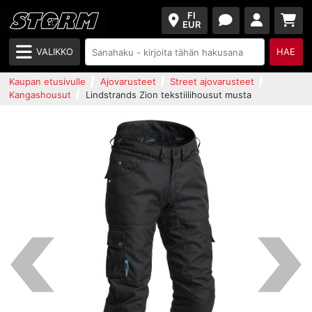
FI
EUR
VALIKKO
HAE
Kaupan etusivulle
Ajovarusteet
Street ajovarusteet
Kangashousut
Lindstrands Zion tekstiilihousut musta