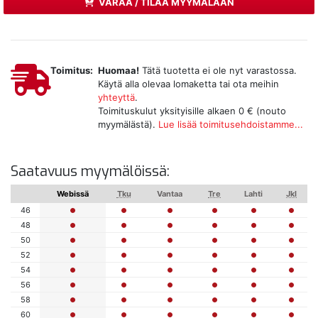
VARAA / TILAA MYYMÄLÄÄN
Toimitus:
Huomaa!
Tätä tuotetta ei ole nyt varastossa.
Käytä alla olevaa lomaketta tai ota meihin
yhteyttä
.
Toimituskulut yksityisille alkaen 0 € (nouto
myymälästä).
Lue lisää toimitusehdoistamme...
Saatavuus myymälöissä:
Webissä
Tku
Vantaa
Tre
Lahti
Jkl
46
48
50
52
54
56
58
60