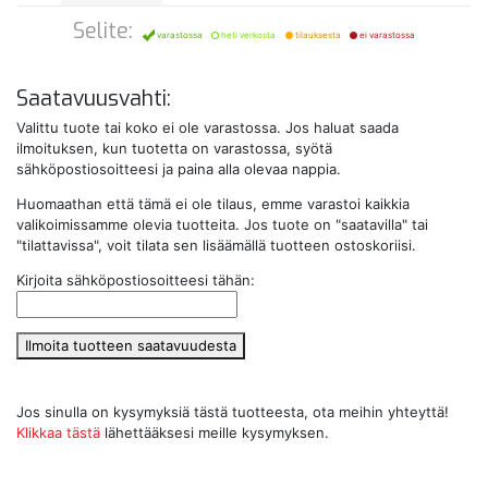
Selite:
varastossa
heti verkosta
tilauksesta
ei varastossa
Saatavuusvahti:
Valittu tuote tai koko ei ole varastossa. Jos haluat saada
ilmoituksen, kun tuotetta on varastossa, syötä
sähköpostiosoitteesi ja paina alla olevaa nappia.
Huomaathan että tämä ei ole tilaus, emme varastoi kaikkia
valikoimissamme olevia tuotteita. Jos tuote on "saatavilla" tai
"tilattavissa", voit tilata sen lisäämällä tuotteen ostoskoriisi.
Kirjoita sähköpostiosoitteesi tähän:
Ilmoita tuotteen saatavuudesta
Jos sinulla on kysymyksiä tästä tuotteesta, ota meihin yhteyttä!
Klikkaa tästä
lähettääksesi meille kysymyksen.