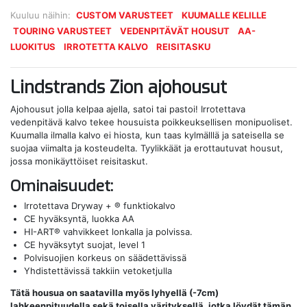
Kuuluu näihin:
CUSTOM VARUSTEET
KUUMALLE KELILLE
TOURING VARUSTEET
VEDENPITÄVÄT HOUSUT
AA-
LUOKITUS
IRROTETTA KALVO
REISITASKU
Lindstrands Zion ajohousut
Ajohousut jolla kelpaa ajella, satoi tai pastoi! Irrotettava
vedenpitävä kalvo tekee housuista poikkeuksellisen monipuoliset.
Kuumalla ilmalla kalvo ei hiosta, kun taas kylmälllä ja sateisella se
suojaa viimalta ja kosteudelta. Tyylikkäät ja erottautuvat housut,
jossa monikäyttöiset reisitaskut.
Ominaisuudet:
Irrotettava Dryway + ® funktiokalvo
CE hyväksyntä, luokka AA
HI-ART® vahvikkeet lonkalla ja polvissa.
CE hyväksytyt suojat, level 1
Polvisuojien korkeus on säädettävissä
Yhdistettävissä takkiin vetoketjulla
Tätä housua on saatavilla myös lyhyellä (-7cm)
lahkeenpituudella sekä toisella värityksellä, jotka löydät tämän