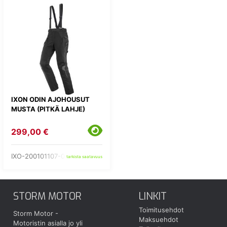
IXON ODIN AJOHOUSUT
MUSTA (PITKÄ LAHJE)
299,00 €
IXO-200101107-01-
tarkista saatavuus
STORM MOTOR
LINKIT
Toimitusehdot
Storm Motor -
Maksuehdot
Motoristin asialla jo yli