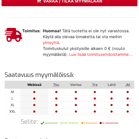
VARAA / TILAA MYYMÄLÄÄN
Toimitus:
Huomaa!
Tätä tuotetta ei ole nyt varastossa.
Käytä alla olevaa lomaketta tai ota meihin
yhteyttä
.
Toimituskulut yksityisille alkaen 0 € (nouto
myymälästä).
Lue lisää toimitusehdoistamme...
Saatavuus myymälöissä:
Webissä
Tku
Vantaa
Tre
Lahti
Jkl
M
L
XL
XXL
Selite:
varastossa
heti verkosta
tilauksesta
ei varastossa