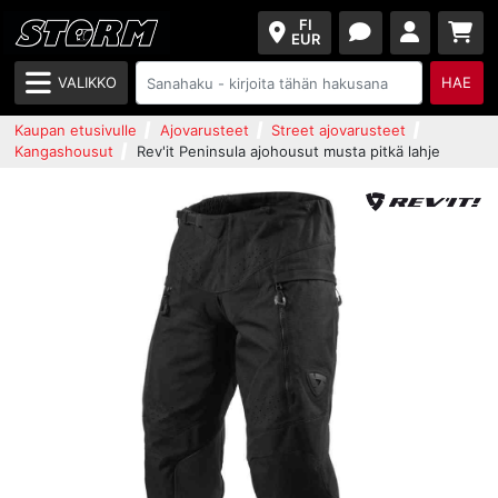
FI
EUR
VALIKKO
HAE
Kaupan etusivulle
Ajovarusteet
Street ajovarusteet
Kangashousut
Rev'it Peninsula ajohousut musta pitkä lahje