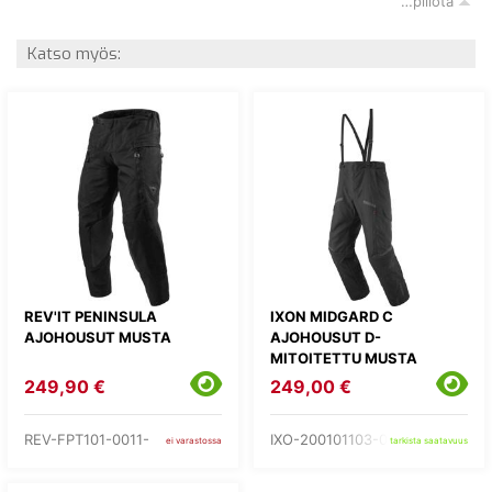
…piilota
Katso myös:
REV'IT PENINSULA
IXON MIDGARD C
AJOHOUSUT MUSTA
AJOHOUSUT D-
MITOITETTU MUSTA
249,90 €
249,00 €
REV-FPT101-0011-
IXO-200101103-01-
ei varastossa
tarkista saatavuus