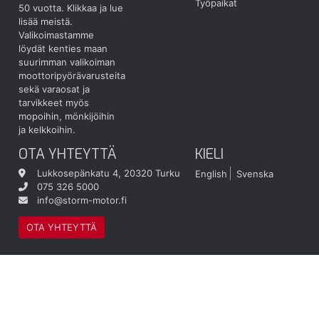
Työpaikat
50 vuotta.
Klikkaa ja lue
lisää meistä.
Valikoimastamme
löydät kenties maan
suurimman valikoiman
moottoripyörävarusteita
sekä varaosat ja
tarvikkeet myös
mopoihin, mönkijöihin
ja kelkkoihin.
OTA YHTEYTTÄ
KIELI
Lukkosepänkatu 4, 20320 Turku
English
Svenska
075 326 5000
info@storm-motor.fi
OTA YHTEYTTÄ