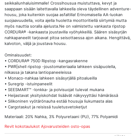
seikkailunhaluisimmalle! Crossihousua muistuttava, kevyt ja
saappaan sisään laitettavalla lahkeella oleva täydellinen adventure-
housu, joka kuitenkin suojaa asfaltilla! Erinomaisella AA-luokan
suojaavuudella, voita ajella huoletta moottoritiellä siirtymiä mutta
myös nauttia soralla ajelusta.Ne on valmistettu vankasta ripstop
CORDURA® -kankaasta joustavilla vyöhykkeillä. Säären sisäsyrjän
nahkapaneelit tarjoavat pitoa seisottaessa ajon aikana. Hengittävä,
kalvoton, väljä ja joustava housu.
Ominaisuudet:
• CORDURA® 750D Ripstop -kangasrakenne
• PWR|shell ripstop -joustomateriaalia lahkeen sisäpuolella,
nilkassa ja takana lantiopaneeleissa
• Monaco-nahkaa lahkeen sisäsyrjällä pitoalueilla
• Suregrip -istuinpaneelit
• SEESMART™ -lonkka- ja polvisuojat tulevat mukana
• Heijastavat yksityiskohdat lisäävät näkyvyyttäsi hämärässä
• Silikoninen vyötärönauha estää housuja liukumasta alas
• Cargotaskut ja reisissä tuuletusvetoketjut
Materiaali: 20% Nahka, 3% Polyuretaani (PU), 77% Polyamidi
Revit kokotaulukot
Ajovarusteiden osto-opas