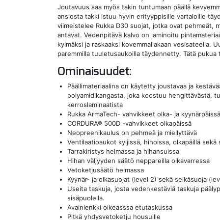
Joutavuus saa myös takin tuntumaan päällä kevyemmä
ansiosta takki istuu hyvin erityyppisille vartaloille t
viimeistelee Rukka D30 suojat, jotka ovat pehmeät, 
antavat. Vedenpitävä kalvo on laminoitu pintamateria
kylmäksi ja raskaaksi kovemmallakaan vesisateella. 
paremmilla tuuletusaukoilla täydennetty. Tätä pukua tä
Ominaisuudet:
Päällimateriaalina on käytetty joustavaa ja kestä
polyamidikangasta, joka koostuu hengittävästä, tu
kerroslaminaatista
Rukka ArmaTech- vahvikkeet olka- ja kyynärpäiss
CORDURA® 500D -vahvikkeet olkapäissä
Neopreenikaulus on pehmeä ja miellyttävä
Ventilaatioaukot kyljissä, hihoissa, olkapäillä sekä
Tarrakiristys helmassa ja hihansuissa
Hihan väljyyden säätö neppareilla olkavarressa
Vetoketjusäätö helmassa
Kyynär- ja olkasuojat (level 2) sekä selkäsuoja (lev
Useita taskuja, josta vedenkestäviä taskuja päälypu
sisäpuolella.
Avainlenkki oikeasssa etutaskussa
Pitkä yhdysvetoketju housuille