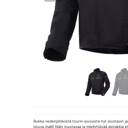
Rukka vedenpitävistä tourin-puvuista nyt joustavin j
istuva malli! Näin joustavaa ja miellyttävää ajotakkia