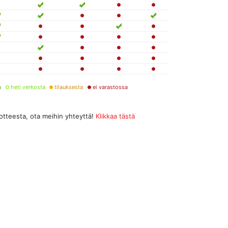
a
heti verkosta
tilauksesta
ei varastossa
uotteesta, ota meihin yhteyttä!
Klikkaa tästä