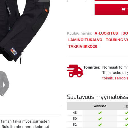
Kuuluu näihin:
A-LUOKITUS
IS
LAMINOITUKALVO
TOURING V
TAKKIVIIKKO26
Toimitus:
Normaali toimi
Toimituskulut 
toimitusehdoi
Saatavuus myymälöiss
Webissä
Tk
48
50
a tämän takia myös parhaiten
52
 et Rukalta ole ennen kokenut.