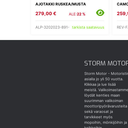
AJOTAKKI RUSKEA/MUSTA
CAMO
279,00 €
259,
ALE:
22 %
ALP-3202023-891-
REV-F
tarkista saatavuus
STORM MOTO
Storm Motor - Motoristi
asialla jo yli 50 vuotta.
Klikkaa ja lue lisää
meistä.
Valikoimastamm
löydät kenties maan
suurimman valikoiman
moottoripyörävarusteita
sekä varaosat ja
tarvikkeet myös
mopoihin, mönkijöihin ja
kelkkoihin.