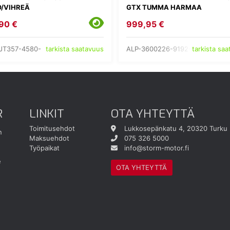
/VIHREÄ
GTX TUMMA HARMAA
90 €
999,95 €
JT357-4580-
ALP-3600226-9192-
tarkista saatavuus
tarkista sa
R
LINKIT
OTA YHTEYTTÄ
Toimitusehdot
Lukkosepänkatu 4, 20320 Turku
n
Maksuehdot
075 326 5000
Työpaikat
info@storm-motor.fi
e
OTA YHTEYTTÄ