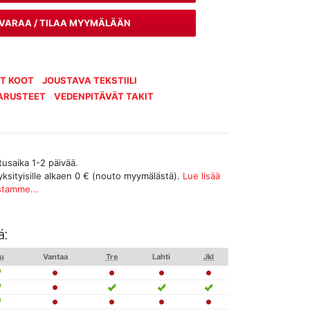
VARAA / TILAA MYYMÄLÄÄN
OT KOOT
JOUSTAVA TEKSTIILI
ARUSTEET
VEDENPITÄVÄT TAKIT
tusaika 1-2 päivää.
yksityisille alkaen 0 € (nouto myymälästä).
Lue lisää
stamme...
ä:
u
Vantaa
Tre
Lahti
Jkl