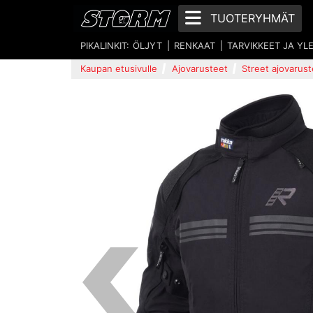
TUOTERYHMÄT
PIKALINKIT:
ÖLJYT
RENKAAT
TARVIKKEET JA YL
Kaupan etusivulle
Ajovarusteet
Street ajovarust