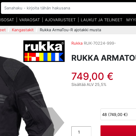
EISOSAT
VARAOSAT
AJOVARUSTEET
LAUKUT JA TELINEET
MYY
eet
Kangastakit
Rukka ArmaTou-R ajotakki musta
Rukka
RUK-70224-999-
RUKKA ARMATO
749,00 €
Sisältää ALV 25,5%