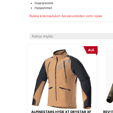
Haararemmi
Heijastimet
Rukka kokotaulukot
Ajovarusteiden osto-opas
Katso myös:
ALE
ALPINESTARS HYDE XT DRYSTAR XF
REV'I