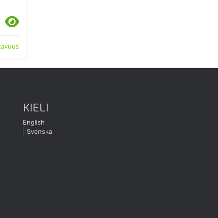
atavuus
KIELI
English
Svenska