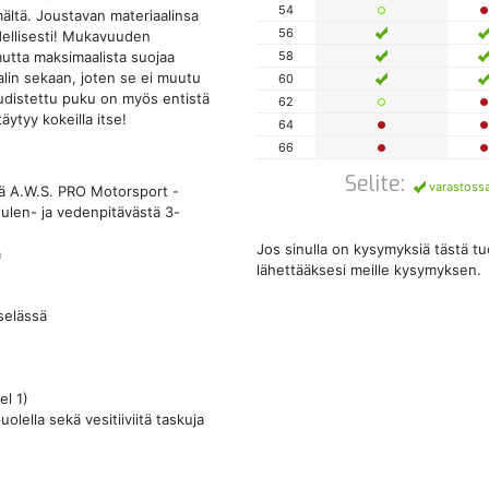
54
ltä. Joustavan materiaalinsa
56
äydellisesti! Mukavuuden
58
mutta maksimaalista suojaa
alin sekaan, joten se ei muutu
60
Uudistettu puku on myös entistä
62
ytyy kokeilla itse!
64
66
Selite:
varastoss
vää A.W.S. PRO Motorsport -
ulen- ja vedenpitävästä 3-
Jos sinulla on kysymyksiä tästä t
ä
lähettääksesi meille kysymyksen.
 selässä
el 1)
olella sekä vesitiiviitä taskuja