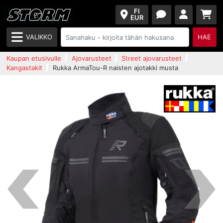
FI
EUR
VALIKKO
HAE
Kaupan etusivulle
Ajovarusteet
Street ajovarusteet
Kangastakit
Rukka ArmaTou-R naisten ajotakki musta