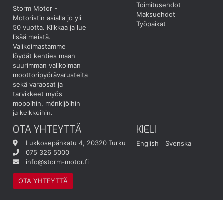
Toimitusehdot
Storm Motor -
Maksuehdot
Motoristin asialla jo yli
Työpaikat
50 vuotta.
Klikkaa ja lue
lisää meistä.
Valikoimastamme
löydät kenties maan
suurimman valikoiman
moottoripyörävarusteita
sekä varaosat ja
tarvikkeet myös
mopoihin, mönkijöihin
ja kelkkoihin.
OTA YHTEYTTÄ
KIELI
Lukkosepänkatu 4, 20320 Turku
English
Svenska
075 326 5000
info@storm-motor.fi
OTA YHTEYTTÄ