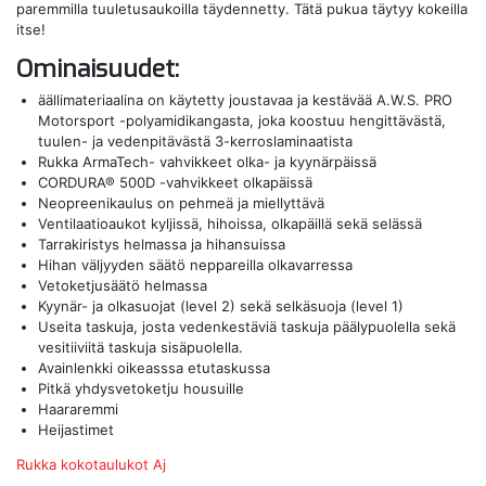
paremmilla tuuletusaukoilla täydennetty. Tätä pukua täytyy kokeilla
itse!
Ominaisuudet:
äällimateriaalina on käytetty joustavaa ja kestävää A.W.S. PRO
Motorsport -polyamidikangasta, joka koostuu hengittävästä,
tuulen- ja vedenpitävästä 3-kerroslaminaatista
Rukka ArmaTech- vahvikkeet olka- ja kyynärpäissä
CORDURA® 500D -vahvikkeet olkapäissä
Neopreenikaulus on pehmeä ja miellyttävä
Ventilaatioaukot kyljissä, hihoissa, olkapäillä sekä selässä
Tarrakiristys helmassa ja hihansuissa
Hihan väljyyden säätö neppareilla olkavarressa
Vetoketjusäätö helmassa
Kyynär- ja olkasuojat (level 2) sekä selkäsuoja (level 1)
Useita taskuja, josta vedenkestäviä taskuja päälypuolella sekä
vesitiiviitä taskuja sisäpuolella.
Avainlenkki oikeasssa etutaskussa
Pitkä yhdysvetoketju housuille
Haararemmi
Heijastimet
Rukka kokotaulukot
Aj