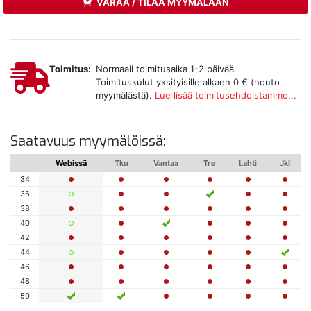
VARAA / TILAA MYYMÄLÄÄN
Toimitus:
Normaali toimitusaika 1-2 päivää.
Toimituskulut yksityisille alkaen 0 € (nouto
myymälästä).
Lue lisää toimitusehdoistamme...
Saatavuus myymälöissä:
Webissä
Tku
Vantaa
Tre
Lahti
Jkl
34
36
38
40
42
44
46
48
50