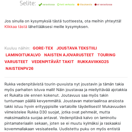
Selite:
varastossa
heti verkosta
tilauksesta
ei varastossa
Jos sinulla on kysymyksiä tästä tuotteesta, ota meihin yhteyttä!
Klikkaa tästä
lähettääksesi meille kysymyksen.
Kuuluu näihin:
GORE-TEX
JOUSTAVA TEKSTIILI
LAMINOITUKALVO
NAISTEN AJOVARUSTEET
TOURING
VARUSTEET
VEDENPITÄVÄT TAKIT
RUKKAVIIKKO25
NAISTENPV26
Rukka vedenpitävistä tourin-puvuista nyt joustavin ja tämän takia
myös parhaiten istuva malli! Näin joustavaa ja miellyttävää ajotakkia
et Rukalta ole ennen kokenut. Joutavuus saa myös takin
tuntumaan päällä kevyemmältä. Joustavan materiaalinsa ansiosta
takki istuu hyvin erityyppisille vartaloille täydellisesti! Mukavuuden
viimeistelee Rukka D30 suojat, jotka ovat pehmeät, mutta
maksimaalista suojaa antavat. Vedenpitävä kalvo on laminoitu
pintamateriaalin sekaan, joten se ei muutu kylmäksi ja raskaaksi
kovemmallakaan vesisateella. Uudistettu puku on myös entistä