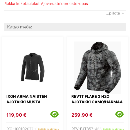
Rukka kokotaulukot
Ajovarusteiden osto-opas
…piilota
Katso myös:
IXON ARMA NAISTEN
REV'IT FLARE 3 H2O
AJOTAKKI MUSTA
AJOTAKKI CAMO/HARMAA
119,90 €
259,90 €
IXO-100102077-01-
REV-FJT357-4650-
tarkista saatavuus
tarkista saatavuus