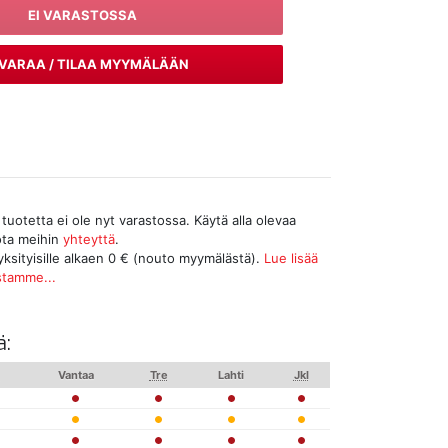
EI VARASTOSSA
VARAA / TILAA MYYMÄLÄÄN
tuotetta ei ole nyt varastossa. Käytä alla olevaa
ota meihin
yhteyttä
.
yksityisille alkaen 0 € (nouto myymälästä).
Lue lisää
stamme...
ä:
u
Vantaa
Tre
Lahti
Jkl