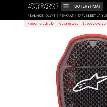
TUOTERYHMÄT
PIKALINKIT:
ÖLJYT
RENKAAT
TARVIKKEET JA YL
Kaupan etusivulle
Ajovarusteet
Street ajovarust