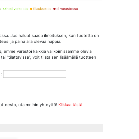
a
heti verkosta
tilauksesta
ei varastossa
stossa. Jos haluat saada ilmoituksen, kun tuotetta on
eesi ja paina alla olevaa nappia.
s, emme varastoi kaikkia valikoimissamme olevia
tai "tilattavissa", voit tilata sen lisäämällä tuotteen
n:
uotteesta, ota meihin yhteyttä!
Klikkaa tästä