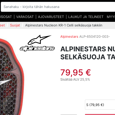
EISOSAT
VARAOSAT
AJOVARUSTEET
LAUKUT JA TELINEET
MYY
eet
Suojat
Alpinestars Nucleon KR-1 Celli selkäsuoja takkiin
Alpinestars
ALP-6504120-003-
ALPINESTARS N
SELKÄSUOJA TA
79,95 €
Sisältää ALV 25,5%