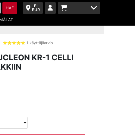
FI
HAE
EUR
MÄLÄT
1 käyttäjäarvio
5,0
tähdet
UCLEON KR-1 CELLI
KKIIN