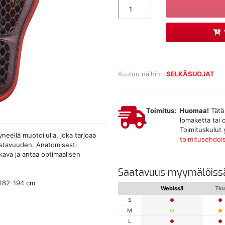
Kuuluu näihin:
SELKÄSUOJAT
Toimitus:
Huomaa!
Tätä 
lomaketta tai 
Toimituskulut 
neellä muotoilulla, joka tarjoaa
toimitusehdoi
stavuuden. Anatomisesti
kava ja antaa optimaalisen
Saatavuus myymälöiss
 182-194 cm
Webissä
Tk
S
M
L