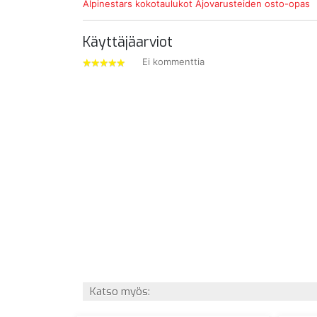
Alpinestars kokotaulukot
Ajovarusteiden osto-opas
Käyttäjäarviot
Ei kommenttia
5
tähdet
Katso myös: