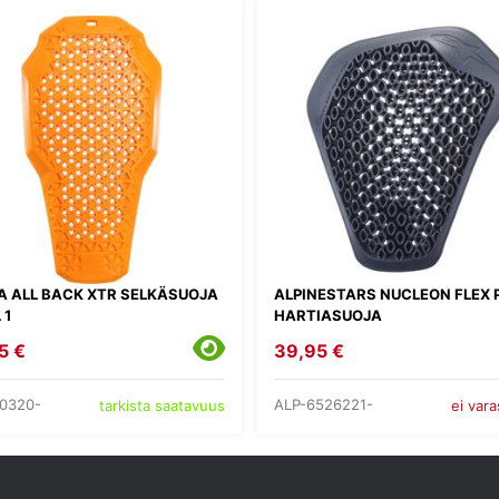
A ALL BACK XTR SELKÄSUOJA
ALPINESTARS NUCLEON FLEX 
 1
HARTIASUOJA
5 €
39,95 €
0320-
ALP-6526221-
tarkista saatavuus
ei var