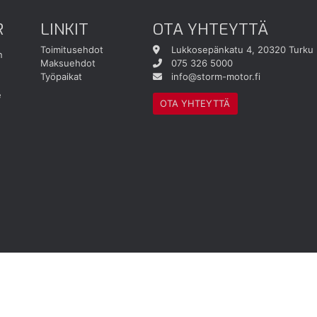
R
LINKIT
OTA YHTEYTTÄ
Toimitusehdot
Lukkosepänkatu 4, 20320 Turku
n
Maksuehdot
075 326 5000
Työpaikat
info@storm-motor.fi
e
OTA YHTEYTTÄ