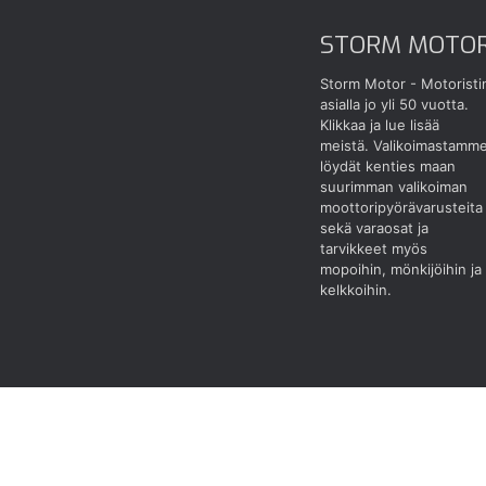
STORM MOTO
Storm Motor - Motoristi
asialla jo yli 50 vuotta.
Klikkaa ja lue lisää
meistä.
Valikoimastamm
löydät kenties maan
suurimman valikoiman
moottoripyörävarusteita
sekä varaosat ja
tarvikkeet myös
mopoihin, mönkijöihin ja
kelkkoihin.