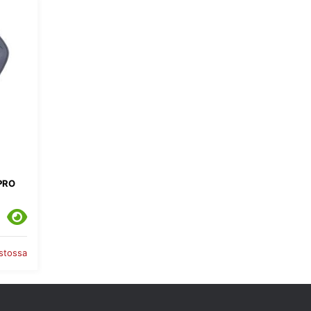
PRO
astossa