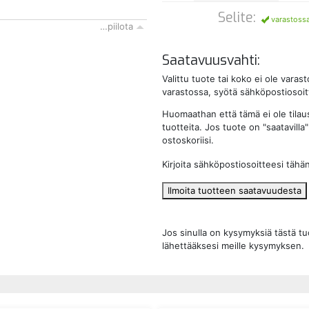
Selite:
varastoss
…piilota
Saatavuusvahti:
Valittu tuote tai koko ei ole vara
varastossa, syötä sähköpostiosoitt
Huomaathan että tämä ei ole tilau
tuotteita. Jos tuote on "saatavilla" 
ostoskoriisi.
Kirjoita sähköpostiosoitteesi tähä
Ilmoita tuotteen saatavuudesta
Jos sinulla on kysymyksiä tästä t
lähettääksesi meille kysymyksen.