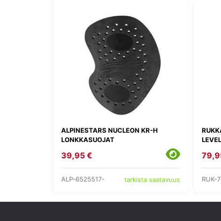
ALPINESTARS NUCLEON KR-H
RUKK
LONKKASUOJAT
LEVEL
39,95 €
79,9
ALP-6525517-
RUK-7
tarkista saatavuus